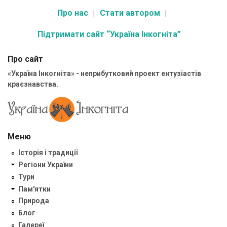
Про нас
Стати автором
Підтримати сайт “Україна Інкогніта”
Про сайт
«Україна Інкогніта» - неприбутковий проект ентузіастів
краєзнавства.
Меню
Історія і традиції
Регіони України
Тури
Пам'ятки
Природа
Блог
Галереї