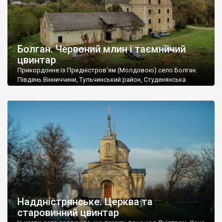
Болган. Червоний млин і таємничий
цвинтар
Прикордонне із Придністров’ям (Молдовою) село Болган.
Південь Вінниччини, Тульчинський район, Студенянська
громада. У селі мешкає близько тисячі осіб. Спочатку ми
дізналися, що у Болгані є величезний захаращений
старовинний цвинтар із кам’яними хрестами. Всі епітафії, які
збереглися, написані кирилицею, церковнослов’янською
мовою. За всіма традиційними ознаками – цвинтар
український. Хрести датуються 19 століттям. У 1924-1940
роках Болган […]
Наддністрянське. Церква та
старовинний цвинтар