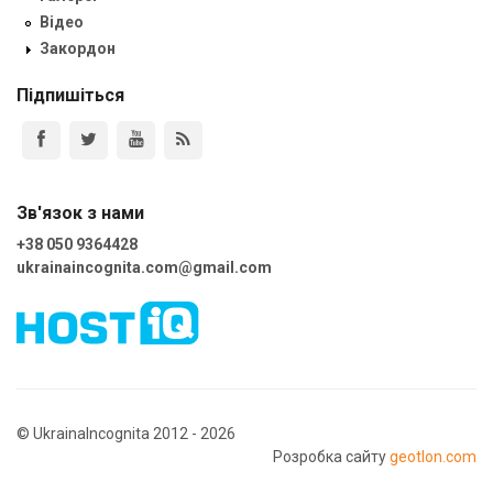
Відео
Закордон
Підпишіться
Зв'язок з нами
+38 050 9364428
ukrainaincognita.com@gmail.com
© UkrainaIncognita 2012 - 2026
Розробка сайту
geotlon.com