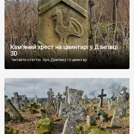
Кам’яний хрест на цвинтарі у Дзигівці
3D
Читайте статтю про Дзигівку і її цвинтар