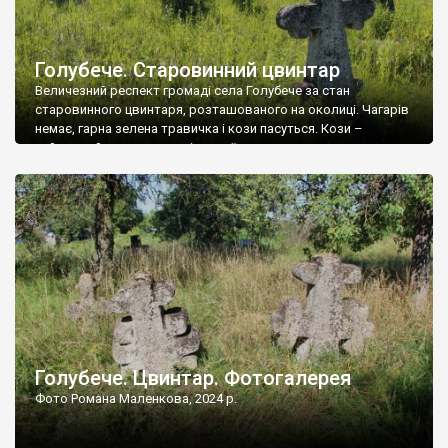
Голубече. Старовинний цвинтар
Величезний респект громаді села Голубече за стан
старовинного цвинтаря, розташованого на околиці. Чагарів
немає, гарна зелена травичка і кози пасуться. Кози –
найкращий регулятор шкідливої, для старих кладовищ,
рослинності. Навесні, коли паростки дерев вкриваються
бруньками, кози ті бруньки обгризають, бо то улюблений
делікатес. На цвинтарі у Голубечому ціла колекція
різноманітних форм хрестів. Село відносно невелике, […]
Голубече. Цвинтар. Фотогалерея
Фото Романа Маленкова, 2024 р.