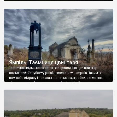
Ямпіль. Таємниця цвинтаря
Табличка і відмітка на карті вказували, що цей цвинтар
польський. Zabytkowy polski cmentarz w Jampolu. Таким він
нам себе відразу і показав: польські надгробки, які можна
віднести до фабричних, польські епітафії… Загалом цвинтар
виявився величезним – порахували площу у GoogleMaps –
виявилося більше семи гектарів. Перше враження про
абсолютну звичайність польського цвинтаря виявилося
оманливим – […]