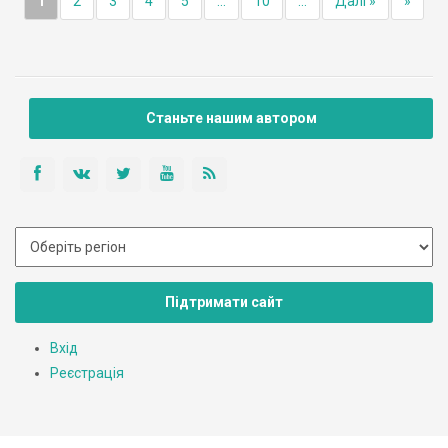
1
2
3
4
5
...
10
...
Далі »
»
Станьте нашим автором
Підтримати сайт
Вхід
Реєстрація