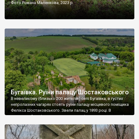
Фото Романа Маленкова, 2023 р.
Бугаївка. Руїни палацу Шостаковського
В невеликому (близько 200 жителів) селі Бугаївка, в густих
непролазних чагарях стоять руїни палацу місцевого поміщика
Фелікса Шостаковського. Звели палац у 1893 році. В
радянський період у ньому спочатку містилася школа, потім
клуб, ще пізніше – гуртожиток. У 60-х роках минулого
століття тут розмістили туберкульозну лікарню. Коли із
палацу виїхала лікарня – ми точно не […]