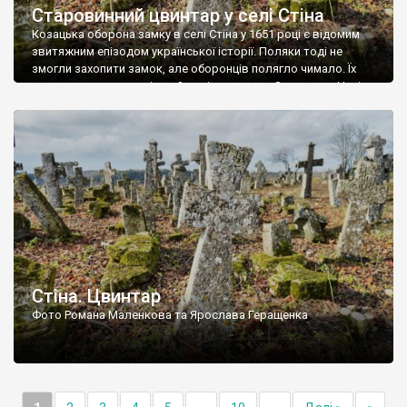
Старовинний цвинтар у селі Стіна
Козацька оборона замку в селі Стіна у 1651 році є відомим
звитяжним епізодом української історії. Поляки тоді не
змогли захопити замок, але оборонців полягло чимало. Їх
поховали на цвинтарі, який тоді називався Замковим. Нині на
місці замку церква із кам’яною огорожею, а цвинтар є. На
ньому чимало хрестів 19 століття, є такі, де епітафії стер […]
Стіна. Цвинтар
Фото Романа Маленкова та Ярослава Геращенка