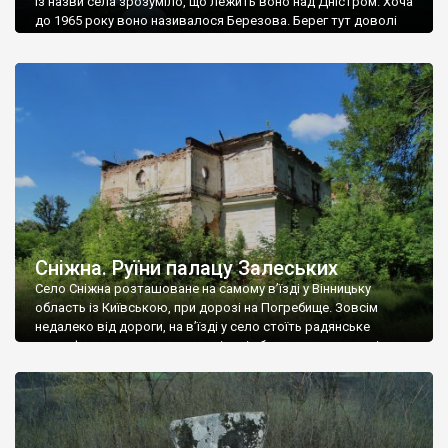
Із назви села зрозуміло, що лежить воно над Дністром. Хоча
до 1965 року воно називалося Березова. Берег тут доволі
високий і крутий, як і майже всюди на Поділлі, але є кілька
грунтових доріг, які збігають аж до самої води – цим
Наддністрянське відрізняється від більшості навколишніх
сіл. У селі є мурована Михайлівська церква. Точної дати […]
Сніжна. Руїни палацу Залеських
Село Сніжна розташоване на самому в’їзді у Вінницьку
область із Київською, при дорозі на Погребище. Зовсім
недалеко від дороги, на в’їзді у село стоїть радянське
рельєфне пано, яке показує жінку і яблуню, а трохи далі, десь
серед дерев, заховалися руїни палацу Залеських. З дороги їх
не видно, але видно дві стареньких колії у траві – […]