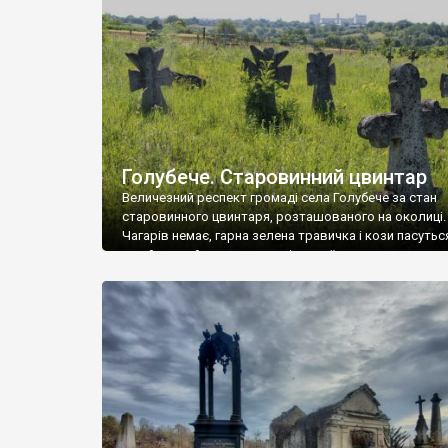
у Андрушівці, на Вінниччині. Такий стан […]
Голубече. Старовинний цвинтар
Величезний респект громаді села Голубече за стан
старовинного цвинтаря, розташованого на околиці.
Чагарів немає, гарна зелена травичка і кози пасутьс
– найкращий регулятор шкідливої, для старих клад
рослинності. Навесні, коли паростки дерев вкрива
бруньками, кози ті бруньки обгризають, бо то улюбл
делікатес. На цвинтарі у Голубечому ціла колекція
різноманітних форм хрестів. Село відносно невелике,