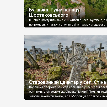
Бугаївка. Руїни палацу
Шостаковського
В невеликому (близько 200 жителів) селі Бугаївка, в 
непролазних чагарях стоять руїни палацу місцевого
поміщика Фелікса Шостаковського. Звели палац у 18
В радянський період у ньому спочатку містилася шк
потім клуб, ще пізніше – гуртожиток. У 60-х роках м
століття тут розмістили туберкульозну лікарню. Кол
палацу виїхала лікарня – ми точно не […]
Старовинний цвинтар у селі Стіна
Козацька оборона замку в селі Стіна у 1651 році є в
звитяжним епізодом української історії. Поляки тоді
змогли захопити замок, але оборонців полягло чимал
поховали на цвинтарі, який тоді називався Замковим
на місці замку церква із кам’яною огорожею, а цвинт