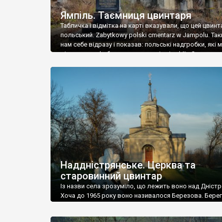
Ямпіль. Таємниця цвинтаря
Табличка і відмітка на карті вказували, що цей цвинт
польський. Zabytkowy polski cmentarz w Jampolu. Так
нам себе відразу і показав: польські надгробки, які
віднести до фабричних, польські епітафії… Загалом 
виявився величезним – порахували площу у Google
виявилося більше семи гектарів. Перше враження п
абсолютну звичайність польського цвинтаря вияви
оманливим – […]
Наддністрянське. Церква та
старовинний цвинтар
Із назви села зрозуміло, що лежить воно над Дністр
Хоча до 1965 року воно називалося Березова. Берег
доволі високий і крутий, як і майже всюди на Поділлі
кілька грунтових доріг, які збігають аж до самої вод