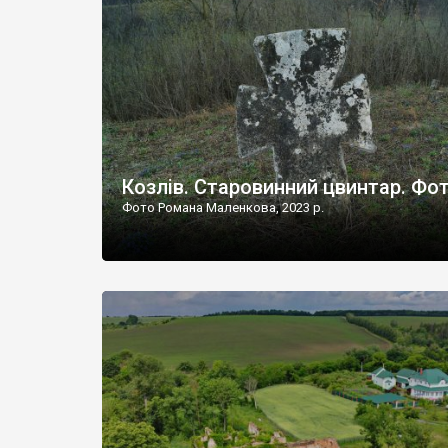
Наддністрянське відрізняється від більшості навко
сіл. У селі є мурована Михайлівська церква. Точної д
Козлів. Старовинний цвинтар. Фо
Фото Романа Маленкова, 2023 р.