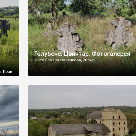
[…]
Голубече. Цвинтар. Фотогалерея
Фото Романа Маленкова, 2024 р.
я. Кози
овищ,
ються
ений
 […]