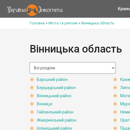
Крам
Головна
>
Міста та регіони
>
Вінницька область
Вінницька область
Барський район
Криж
Бершадський район
Липо
Вінницький район
Моги
Вінниця
Муро
Гайсинський район
Неми
Жмеринський район
Орат
Іллінецький район
Піща