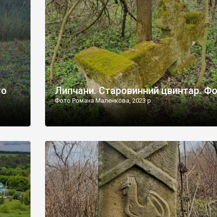
дороги їх не видно, але видно дві стареньких колії у т
лишніх
[…]
ати […]
то
Липчани. Старовинний цвинтар. Ф
Фото Романа Маленкова, 2023 р.