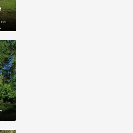
й
лган.
а
 ми
ї, які
кою
940
у
ім
і,
 З