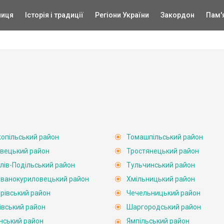
ниця
Історія і традиції
Регіони України
Закордон
Пам'
опільський район
Томашпільський район
вецький район
Тростянецький район
лів-Подільський район
Тульчинський район
ванокуриловецький район
Хмільницький район
рівський район
Чечельницький район
івський район
Шаргородський район
нський район
Ямпільський район