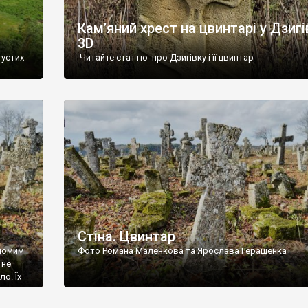
Кам’яний хрест на цвинтарі у Дзигі
3D
густих
Читайте статтю про Дзигівку і її цвинтар
93 році.
ола,
инулого
и із
Стіна. Цвинтар
ідомим
Фото Романа Маленкова та Ярослава Геращенка
 не
о. Їх
. Нині
ар є.