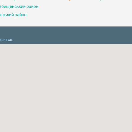
ебищенський район
івський район