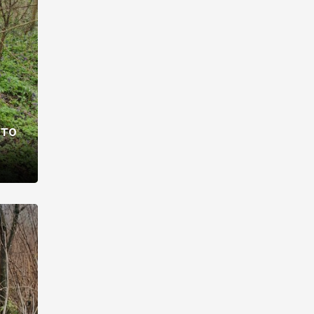
раві –
ото