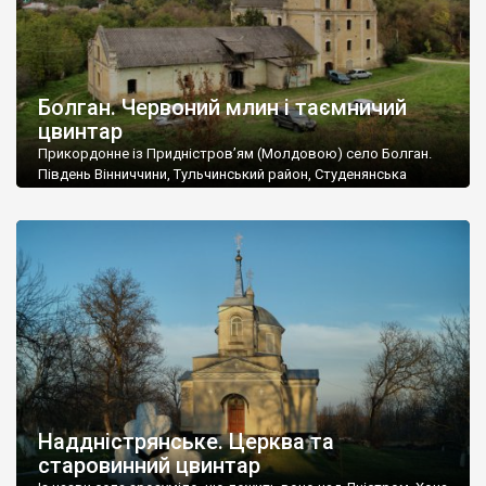
Болган. Червоний млин і таємничий
цвинтар
Прикордонне із Придністров’ям (Молдовою) село Болган.
Південь Вінниччини, Тульчинський район, Студенянська
громада. У селі мешкає близько тисячі осіб. Спочатку ми
дізналися, що у Болгані є величезний захаращений
старовинний цвинтар із кам’яними хрестами. Всі епітафії, які
збереглися, написані кирилицею, церковнослов’янською
мовою. За всіма традиційними ознаками – цвинтар
український. Хрести датуються 19 століттям. У 1924-1940
роках Болган […]
Наддністрянське. Церква та
старовинний цвинтар