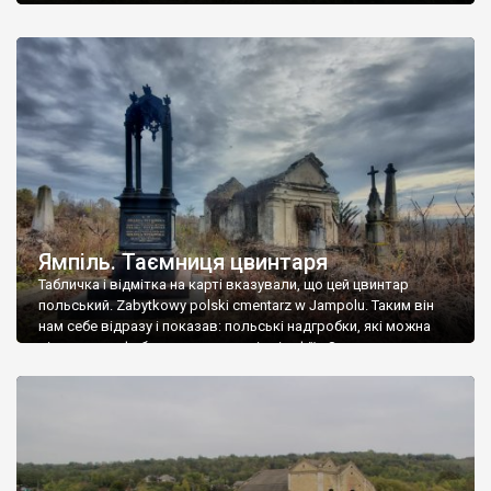
Ямпіль. Таємниця цвинтаря
Табличка і відмітка на карті вказували, що цей цвинтар
польський. Zabytkowy polski cmentarz w Jampolu. Таким він
нам себе відразу і показав: польські надгробки, які можна
віднести до фабричних, польські епітафії… Загалом цвинтар
виявився величезним – порахували площу у GoogleMaps –
виявилося більше семи гектарів. Перше враження про
абсолютну звичайність польського цвинтаря виявилося
оманливим – […]