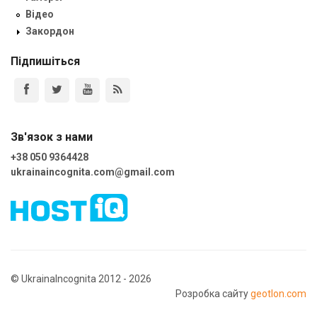
Відео
Закордон
Підпишіться
Зв'язок з нами
+38 050 9364428
ukrainaincognita.com@gmail.com
© UkrainaIncognita 2012 - 2026
Розробка сайту
geotlon.com