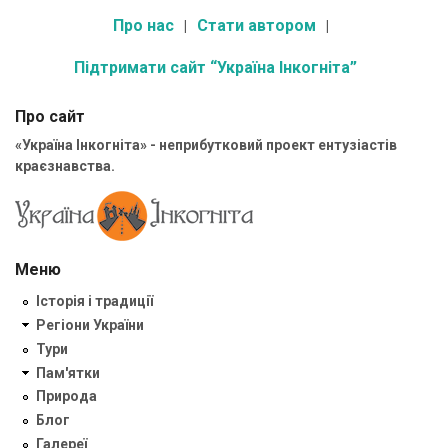
Про нас
Стати автором
Підтримати сайт “Україна Інкогніта”
Про сайт
«Україна Інкогніта» - неприбутковий проект ентузіастів
краєзнавства.
Меню
Історія і традиції
Регіони України
Тури
Пам'ятки
Природа
Блог
Галереї