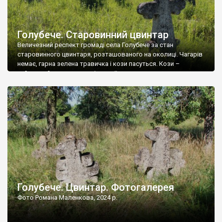
Голубече. Старовинний цвинтар
Величезний респект громаді села Голубече за стан
старовинного цвинтаря, розташованого на околиці. Чагарів
немає, гарна зелена травичка і кози пасуться. Кози –
найкращий регулятор шкідливої, для старих кладовищ,
рослинності. Навесні, коли паростки дерев вкриваються
бруньками, кози ті бруньки обгризають, бо то улюблений
делікатес. На цвинтарі у Голубечому ціла колекція
різноманітних форм хрестів. Село відносно невелике, […]
Голубече. Цвинтар. Фотогалерея
Фото Романа Маленкова, 2024 р.