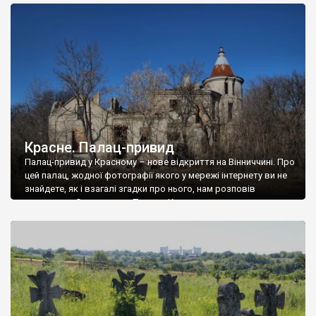
доглянутий, а в іншій суцільна руїна. Руїни палацу Тишкевичів у
Андрушівці, на Вінниччині. Такий стан […]
Красне. Палац-привид
Палац-привид у Красному – нове відкриття на Вінниччині. Про
цей палац, жодної фотографії якого у мережі інтернету ви не
знайдете, як і взагалі згадки про нього, нам розповів
мешканець Самгородка. Палац у Красному вразив не лише
станом руїни і чагарями, які його оточують, але і величчю
навіть у руїні. Можна уявно рекоструювати головний вхід із
[…]