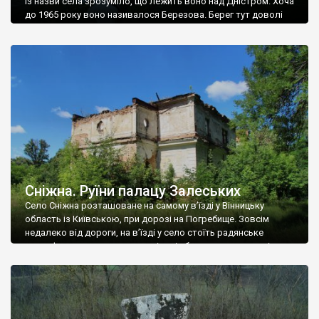
Із назви села зрозуміло, що лежить воно над Дністром. Хоча
до 1965 року воно називалося Березова. Берег тут доволі
високий і крутий, як і майже всюди на Поділлі, але є кілька
грунтових доріг, які збігають аж до самої води – цим
Наддністрянське відрізняється від більшості навколишніх
сіл. У селі є мурована Михайлівська церква. Точної дати […]
Сніжна. Руїни палацу Залеських
Село Сніжна розташоване на самому в’їзді у Вінницьку
область із Київською, при дорозі на Погребище. Зовсім
недалеко від дороги, на в’їзді у село стоїть радянське
рельєфне пано, яке показує жінку і яблуню, а трохи далі, десь
серед дерев, заховалися руїни палацу Залеських. З дороги їх
не видно, але видно дві стареньких колії у траві – […]