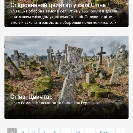
Старовинний цвинтар у селі Стіна
Козацька оборона замку в селі Стіна у 1651 році є відомим
звитяжним епізодом української історії. Поляки тоді не
змогли захопити замок, але оборонців полягло чимало. Їх
поховали на цвинтарі, який тоді називався Замковим. Нині на
місці замку церква із кам’яною огорожею, а цвинтар є. На
ньому чимало хрестів 19 століття, є такі, де епітафії стер […]
Стіна. Цвинтар
Фото Романа Маленкова та Ярослава Геращенка