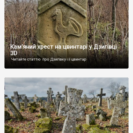
Кам’яний хрест на цвинтарі у Дзигівці
3D
Читайте статтю про Дзигівку і її цвинтар