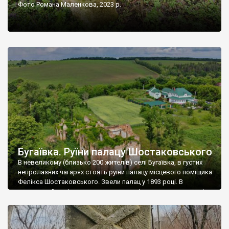
Фото Романа Маленкова, 2023 р.
Бугаївка. Руїни палацу Шостаковського
В невеликому (близько 200 жителів) селі Бугаївка, в густих
непролазних чагарях стоять руїни палацу місцевого поміщика
Фелікса Шостаковського. Звели палац у 1893 році. В
радянський період у ньому спочатку містилася школа, потім
клуб, ще пізніше – гуртожиток. У 60-х роках минулого
століття тут розмістили туберкульозну лікарню. Коли із
палацу виїхала лікарня – ми точно не […]