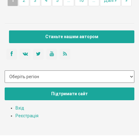
1
2
3
4
5
...
10
...
Далі »
»
Станьте нашим автором
Підтримати сайт
Вхід
Реєстрація