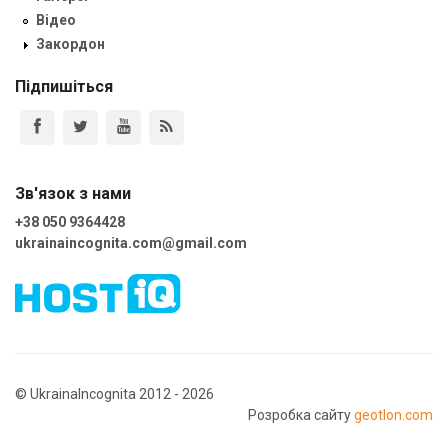
Відео
Закордон
Підпишіться
Зв'язок з нами
+38 050 9364428
ukrainaincognita.com@gmail.com
© UkrainaIncognita 2012 - 2026
Розробка сайту
geotlon.com