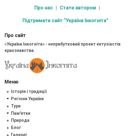
Про нас
Стати автором
Підтримати сайт “Україна Інкогніта”
Про сайт
«Україна Інкогніта» - неприбутковий проект ентузіастів
краєзнавства.
Меню
Історія і традиції
Регіони України
Тури
Пам'ятки
Природа
Блог
Галереї