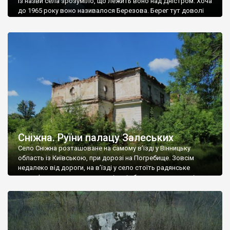
Із назви села зрозуміло, що лежить воно над Дністром. Хоча
до 1965 року воно називалося Березова. Берег тут доволі
високий і крутий, як і майже всюди на Поділлі, але є кілька
грунтових доріг, які збігають аж до самої води – цим
Наддністрянське відрізняється від більшості навколишніх
сіл. У селі є мурована Михайлівська церква. Точної дати […]
Сніжна. Руїни палацу Залеських
Село Сніжна розташоване на самому в’їзді у Вінницьку
область із Київською, при дорозі на Погребище. Зовсім
недалеко від дороги, на в’їзді у село стоїть радянське
рельєфне пано, яке показує жінку і яблуню, а трохи далі, десь
серед дерев, заховалися руїни палацу Залеських. З дороги їх
не видно, але видно дві стареньких колії у траві – […]