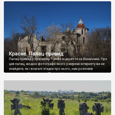
доглянутий, а в іншій суцільна руїна. Руїни палацу Тишкевичів у
Андрушівці, на Вінниччині. Такий стан […]
Красне. Палац-привид
Палац-привид у Красному – нове відкриття на Вінниччині. Про
цей палац, жодної фотографії якого у мережі інтернету ви не
знайдете, як і взагалі згадки про нього, нам розповів
мешканець Самгородка. Палац у Красному вразив не лише
станом руїни і чагарями, які його оточують, але і величчю
навіть у руїні. Можна уявно рекоструювати головний вхід із
[…]