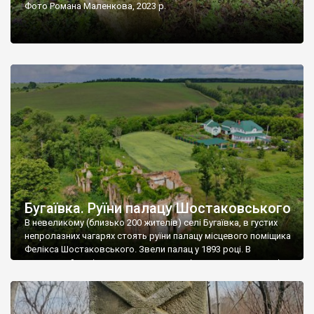
Фото Романа Маленкова, 2023 р.
Бугаївка. Руїни палацу Шостаковського
В невеликому (близько 200 жителів) селі Бугаївка, в густих
непролазних чагарях стоять руїни палацу місцевого поміщика
Фелікса Шостаковського. Звели палац у 1893 році. В
радянський період у ньому спочатку містилася школа, потім
клуб, ще пізніше – гуртожиток. У 60-х роках минулого
століття тут розмістили туберкульозну лікарню. Коли із
палацу виїхала лікарня – ми точно не […]