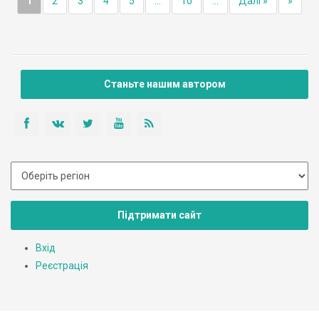
1
2
3
4
5
...
10
...
Далі »
»
Станьте нашим автором
Підтримати сайт
Вхід
Реєстрація