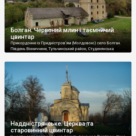
Болган. Червоний млин і таємничий
цвинтар
Прикордонне із Придністров’ям (Молдовою) село Болган.
Південь Вінниччини, Тульчинський район, Студенянська
громада. У селі мешкає близько тисячі осіб. Спочатку ми
дізналися, що у Болгані є величезний захаращений
старовинний цвинтар із кам’яними хрестами. Всі епітафії, які
збереглися, написані кирилицею, церковнослов’янською
мовою. За всіма традиційними ознаками – цвинтар
український. Хрести датуються 19 століттям. У 1924-1940
роках Болган […]
Наддністрянське. Церква та
старовинний цвинтар