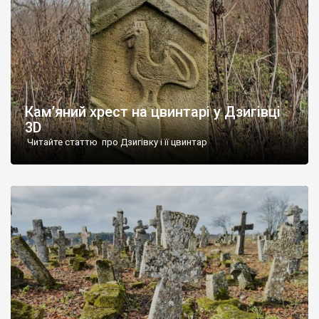
Кам’яний хрест на цвинтарі у Дзигівці
3D
Читайте статтю про Дзигівку і її цвинтар