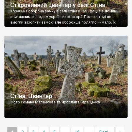
Старовинний цвинтар у селі Стіна
Козацька оборона замку в селі Стіна у 1651 році є відомим
звитяжним епізодом української історії. Поляки тоді не
змогли захопити замок, але оборонців полягло чимало. Їх
поховали на цвинтарі, який тоді називався Замковим. Нині на
місці замку церква із кам’яною огорожею, а цвинтар є. На
ньому чимало хрестів 19 століття, є такі, де епітафії стер […]
Стіна. Цвинтар
Фото Романа Маленкова та Ярослава Геращенка