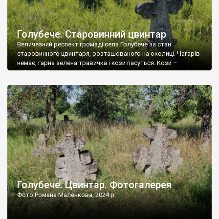
Голубече. Старовинний цвинтар
Величезний респект громаді села Голубече за стан
старовинного цвинтаря, розташованого на околиці. Чагарів
немає, гарна зелена травичка і кози пасуться. Кози –
найкращий регулятор шкідливої, для старих кладовищ,
рослинності. Навесні, коли паростки дерев вкриваються
бруньками, кози ті бруньки обгризають, бо то улюблений
делікатес. На цвинтарі у Голубечому ціла колекція
різноманітних форм хрестів. Село відносно невелике, […]
Голубече. Цвинтар. Фотогалерея
Фото Романа Маленкова, 2024 р.