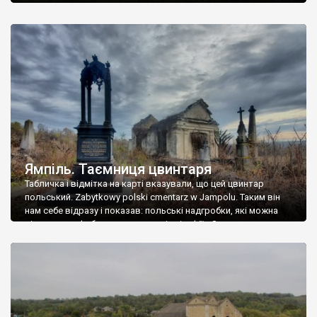
Ямпіль. Таємниця цвинтаря
Табличка і відмітка на карті вказували, що цей цвинтар
польський. Zabytkowy polski cmentarz w Jampolu. Таким він
нам себе відразу і показав: польські надгробки, які можна
віднести до фабричних, польські епітафії… Загалом цвинтар
виявився величезним – порахували площу у GoogleMaps –
виявилося більше семи гектарів. Перше враження про
абсолютну звичайність польського цвинтаря виявилося
оманливим – […]