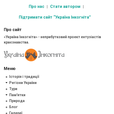
Про нас
Стати автором
Підтримати сайт “Україна Інкогніта”
Про сайт
«Україна Інкогніта» - неприбутковий проект ентузіастів
краєзнавства.
Меню
Історія і традиції
Регіони України
Тури
Пам'ятки
Природа
Блог
Галереї