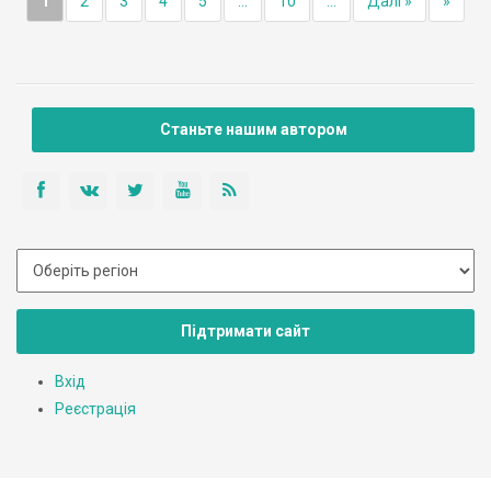
1
2
3
4
5
...
10
...
Далі »
»
Станьте нашим автором
Підтримати сайт
Вхід
Реєстрація