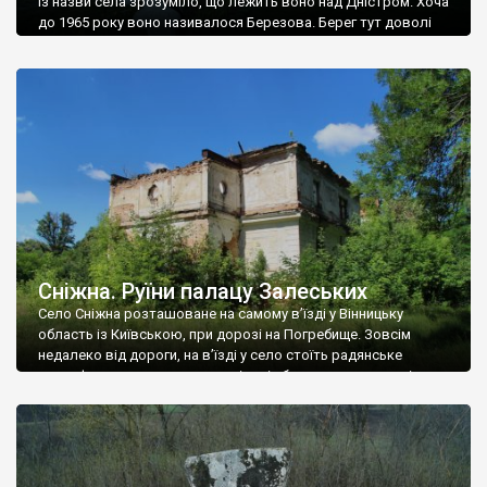
Із назви села зрозуміло, що лежить воно над Дністром. Хоча
до 1965 року воно називалося Березова. Берег тут доволі
високий і крутий, як і майже всюди на Поділлі, але є кілька
грунтових доріг, які збігають аж до самої води – цим
Наддністрянське відрізняється від більшості навколишніх
сіл. У селі є мурована Михайлівська церква. Точної дати […]
Сніжна. Руїни палацу Залеських
Село Сніжна розташоване на самому в’їзді у Вінницьку
область із Київською, при дорозі на Погребище. Зовсім
недалеко від дороги, на в’їзді у село стоїть радянське
рельєфне пано, яке показує жінку і яблуню, а трохи далі, десь
серед дерев, заховалися руїни палацу Залеських. З дороги їх
не видно, але видно дві стареньких колії у траві – […]