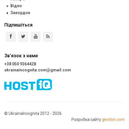
Відео
Закордон
Підпишіться
Зв'язок з нами
+38 050 9364428
ukrainaincognita.com@gmail.com
© UkrainaIncognita 2012 - 2026
Розробка сайту
geotlon.com