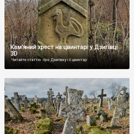
Кам’яний хрест на цвинтарі у Дзигівці
3D
Читайте статтю про Дзигівку і її цвинтар