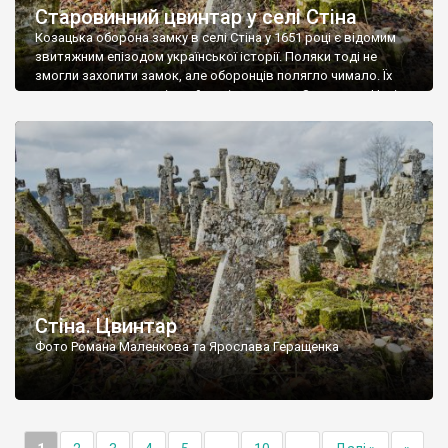
Старовинний цвинтар у селі Стіна
Козацька оборона замку в селі Стіна у 1651 році є відомим
звитяжним епізодом української історії. Поляки тоді не
змогли захопити замок, але оборонців полягло чимало. Їх
поховали на цвинтарі, який тоді називався Замковим. Нині на
місці замку церква із кам’яною огорожею, а цвинтар є. На
ньому чимало хрестів 19 століття, є такі, де епітафії стер […]
Стіна. Цвинтар
Фото Романа Маленкова та Ярослава Геращенка