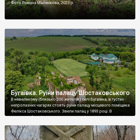
Фото Романа Маленкова, 2023 р.
Бугаївка. Руїни палацу Шостаковського
В невеликому (близько 200 жителів) селі Бугаївка, в густих
непролазних чагарях стоять руїни палацу місцевого поміщика
Фелікса Шостаковського. Звели палац у 1893 році. В
радянський період у ньому спочатку містилася школа, потім
клуб, ще пізніше – гуртожиток. У 60-х роках минулого
століття тут розмістили туберкульозну лікарню. Коли із
палацу виїхала лікарня – ми точно не […]