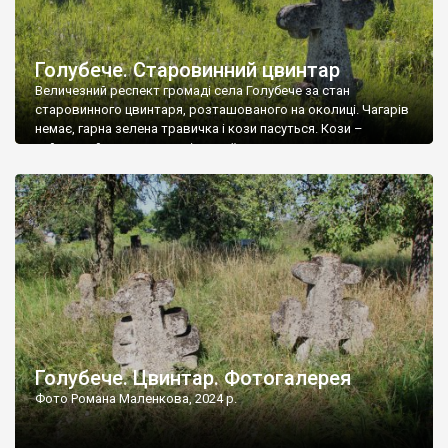
Голубече. Старовинний цвинтар
Величезний респект громаді села Голубече за стан
старовинного цвинтаря, розташованого на околиці. Чагарів
немає, гарна зелена травичка і кози пасуться. Кози –
найкращий регулятор шкідливої, для старих кладовищ,
рослинності. Навесні, коли паростки дерев вкриваються
бруньками, кози ті бруньки обгризають, бо то улюблений
делікатес. На цвинтарі у Голубечому ціла колекція
різноманітних форм хрестів. Село відносно невелике, […]
Голубече. Цвинтар. Фотогалерея
Фото Романа Маленкова, 2024 р.