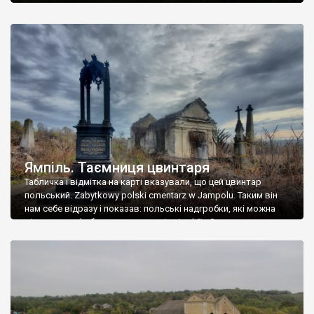
Ямпіль. Таємниця цвинтаря
Табличка і відмітка на карті вказували, що цей цвинтар
польський. Zabytkowy polski cmentarz w Jampolu. Таким він
нам себе відразу і показав: польські надгробки, які можна
віднести до фабричних, польські епітафії… Загалом цвинтар
виявився величезним – порахували площу у GoogleMaps –
виявилося більше семи гектарів. Перше враження про
абсолютну звичайність польського цвинтаря виявилося
оманливим – […]