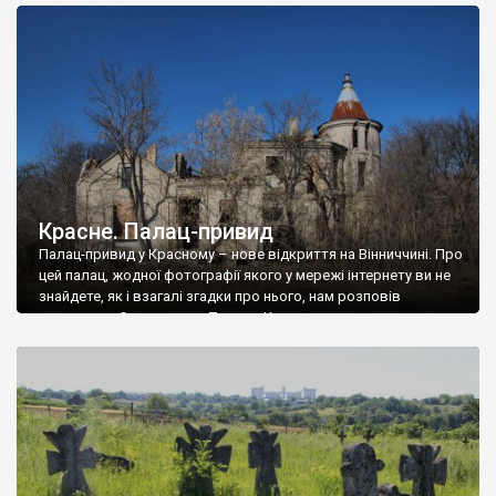
доглянутий, а в іншій суцільна руїна. Руїни палацу Тишкевичів у
Андрушівці, на Вінниччині. Такий стан […]
Красне. Палац-привид
Палац-привид у Красному – нове відкриття на Вінниччині. Про
цей палац, жодної фотографії якого у мережі інтернету ви не
знайдете, як і взагалі згадки про нього, нам розповів
мешканець Самгородка. Палац у Красному вразив не лише
станом руїни і чагарями, які його оточують, але і величчю
навіть у руїні. Можна уявно рекоструювати головний вхід із
[…]