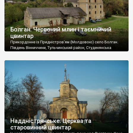
Болган. Червоний млин і таємничий
цвинтар
Прикордонне із Придністров’ям (Молдовою) село Болган.
Південь Вінниччини, Тульчинський район, Студенянська
громада. У селі мешкає близько тисячі осіб. Спочатку ми
дізналися, що у Болгані є величезний захаращений
старовинний цвинтар із кам’яними хрестами. Всі епітафії, які
збереглися, написані кирилицею, церковнослов’янською
мовою. За всіма традиційними ознаками – цвинтар
український. Хрести датуються 19 століттям. У 1924-1940
роках Болган […]
Наддністрянське. Церква та
старовинний цвинтар