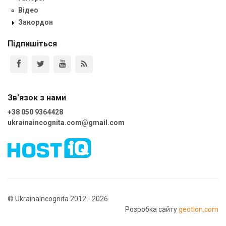
Відео
Закордон
Підпишіться
Зв'язок з нами
+38 050 9364428
ukrainaincognita.com@gmail.com
© UkrainaIncognita 2012 - 2026
Розробка сайту
geotlon.com