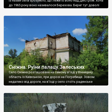
Із назви села зрозуміло, що лежить воно над Дністром. Хоча
до 1965 року воно називалося Березова. Берег тут доволі
високий і крутий, як і майже всюди на Поділлі, але є кілька
грунтових доріг, які збігають аж до самої води – цим
Наддністрянське відрізняється від більшості навколишніх
сіл. У селі є мурована Михайлівська церква. Точної дати […]
Сніжна. Руїни палацу Залеських
Село Сніжна розташоване на самому в’їзді у Вінницьку
область із Київською, при дорозі на Погребище. Зовсім
недалеко від дороги, на в’їзді у село стоїть радянське
рельєфне пано, яке показує жінку і яблуню, а трохи далі, десь
серед дерев, заховалися руїни палацу Залеських. З дороги їх
не видно, але видно дві стареньких колії у траві – […]