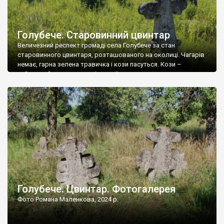
Голубече. Старовинний цвинтар
Величезний респект громаді села Голубече за стан
старовинного цвинтаря, розташованого на околиці. Чагарів
немає, гарна зелена травичка і кози пасуться. Кози –
найкращий регулятор шкідливої, для старих кладовищ,
рослинності. Навесні, коли паростки дерев вкриваються
бруньками, кози ті бруньки обгризають, бо то улюблений
делікатес. На цвинтарі у Голубечому ціла колекція
різноманітних форм хрестів. Село відносно невелике, […]
Голубече. Цвинтар. Фотогалерея
Фото Романа Маленкова, 2024 р.