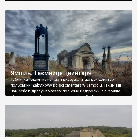
Ямпіль. Таємниця цвинтаря
Табличка і відмітка на карті вказували, що цей цвинтар
польський. Zabytkowy polski cmentarz w Jampolu. Таким він
нам себе відразу і показав: польські надгробки, які можна
віднести до фабричних, польські епітафії… Загалом цвинтар
виявився величезним – порахували площу у GoogleMaps –
виявилося більше семи гектарів. Перше враження про
абсолютну звичайність польського цвинтаря виявилося
оманливим – […]