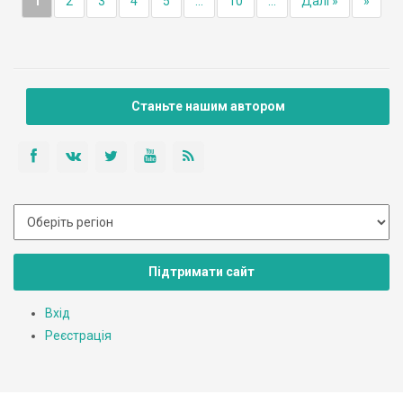
1
2
3
4
5
...
10
...
Далі »
»
Станьте нашим автором
Підтримати сайт
Вхід
Реєстрація