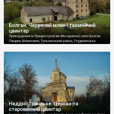
Болган. Червоний млин і таємничий
цвинтар
Прикордонне із Придністров’ям (Молдовою) село Болган.
Південь Вінниччини, Тульчинський район, Студенянська
громада. У селі мешкає близько тисячі осіб. Спочатку ми
дізналися, що у Болгані є величезний захаращений
старовинний цвинтар із кам’яними хрестами. Всі епітафії, які
збереглися, написані кирилицею, церковнослов’янською
мовою. За всіма традиційними ознаками – цвинтар
український. Хрести датуються 19 століттям. У 1924-1940
роках Болган […]
Наддністрянське. Церква та
старовинний цвинтар