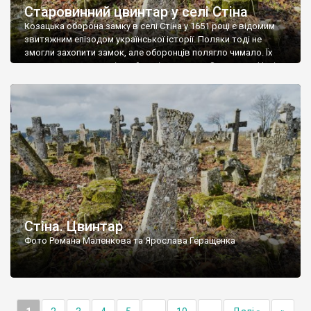
Старовинний цвинтар у селі Стіна
Козацька оборона замку в селі Стіна у 1651 році є відомим
звитяжним епізодом української історії. Поляки тоді не
змогли захопити замок, але оборонців полягло чимало. Їх
поховали на цвинтарі, який тоді називався Замковим. Нині на
місці замку церква із кам’яною огорожею, а цвинтар є. На
ньому чимало хрестів 19 століття, є такі, де епітафії стер […]
Стіна. Цвинтар
Фото Романа Маленкова та Ярослава Геращенка