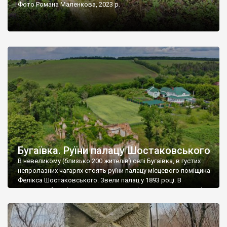
Фото Романа Маленкова, 2023 р.
Бугаївка. Руїни палацу Шостаковського
В невеликому (близько 200 жителів) селі Бугаївка, в густих
непролазних чагарях стоять руїни палацу місцевого поміщика
Фелікса Шостаковського. Звели палац у 1893 році. В
радянський період у ньому спочатку містилася школа, потім
клуб, ще пізніше – гуртожиток. У 60-х роках минулого
століття тут розмістили туберкульозну лікарню. Коли із
палацу виїхала лікарня – ми точно не […]