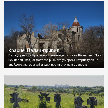
доглянутий, а в іншій суцільна руїна. Руїни палацу Тишкевичів у
Андрушівці, на Вінниччині. Такий стан […]
Красне. Палац-привид
Палац-привид у Красному – нове відкриття на Вінниччині. Про
цей палац, жодної фотографії якого у мережі інтернету ви не
знайдете, як і взагалі згадки про нього, нам розповів
мешканець Самгородка. Палац у Красному вразив не лише
станом руїни і чагарями, які його оточують, але і величчю
навіть у руїні. Можна уявно рекоструювати головний вхід із
[…]