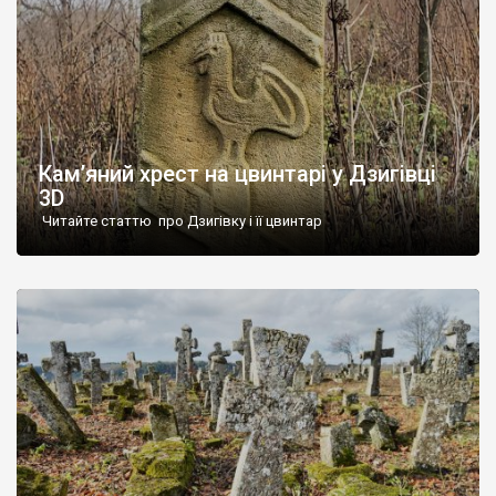
Кам’яний хрест на цвинтарі у Дзигівці
3D
Читайте статтю про Дзигівку і її цвинтар