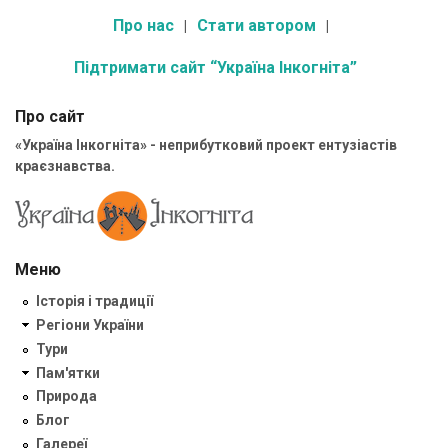
Про нас
Стати автором
Підтримати сайт “Україна Інкогніта”
Про сайт
«Україна Інкогніта» - неприбутковий проект ентузіастів
краєзнавства.
Меню
Історія і традиції
Регіони України
Тури
Пам'ятки
Природа
Блог
Галереї