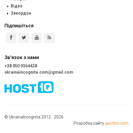
Відео
Закордон
Підпишіться
Зв'язок з нами
+38 050 9364428
ukrainaincognita.com@gmail.com
© UkrainaIncognita 2012 - 2026
Розробка сайту
geotlon.com