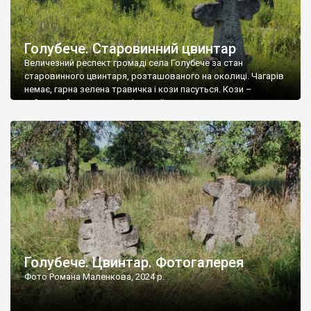
Голубече. Старовинний цвинтар
Величезний респект громаді села Голубече за стан
старовинного цвинтаря, розташованого на околиці. Чагарів
немає, гарна зелена травичка і кози пасуться. Кози –
найкращий регулятор шкідливої, для старих кладовищ,
рослинності. Навесні, коли паростки дерев вкриваються
бруньками, кози ті бруньки обгризають, бо то улюблений
делікатес. На цвинтарі у Голубечому ціла колекція
різноманітних форм хрестів. Село відносно невелике, […]
Голубече. Цвинтар. Фотогалерея
Фото Романа Маленкова, 2024 р.