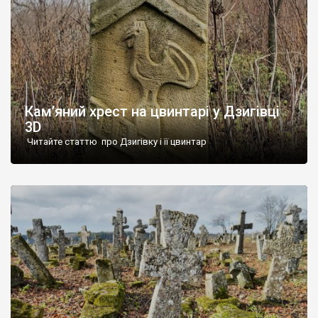
Кам’яний хрест на цвинтарі у Дзигівці
3D
Читайте статтю про Дзигівку і її цвинтар