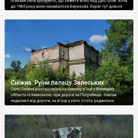
Із назви села зрозуміло, що лежить воно над Дністром. Хоча
до 1965 року воно називалося Березова. Берег тут доволі
високий і крутий, як і майже всюди на Поділлі, але є кілька
грунтових доріг, які збігають аж до самої води – цим
Наддністрянське відрізняється від більшості навколишніх
сіл. У селі є мурована Михайлівська церква. Точної дати […]
Сніжна. Руїни палацу Залеських
Село Сніжна розташоване на самому в’їзді у Вінницьку
область із Київською, при дорозі на Погребище. Зовсім
недалеко від дороги, на в’їзді у село стоїть радянське
рельєфне пано, яке показує жінку і яблуню, а трохи далі, десь
серед дерев, заховалися руїни палацу Залеських. З дороги їх
не видно, але видно дві стареньких колії у траві – […]