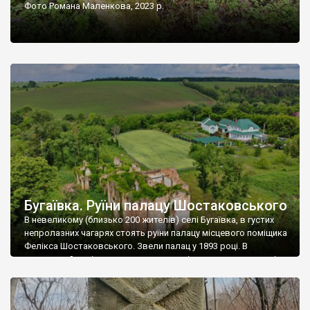
Фото Романа Маленкова, 2023 р.
Бугаївка. Руїни палацу Шостаковського
В невеликому (близько 200 жителів) селі Бугаївка, в густих
непролазних чагарях стоять руїни палацу місцевого поміщика
Фелікса Шостаковського. Звели палац у 1893 році. В
радянський період у ньому спочатку містилася школа, потім
клуб, ще пізніше – гуртожиток. У 60-х роках минулого
століття тут розмістили туберкульозну лікарню. Коли із
палацу виїхала лікарня – ми точно не […]