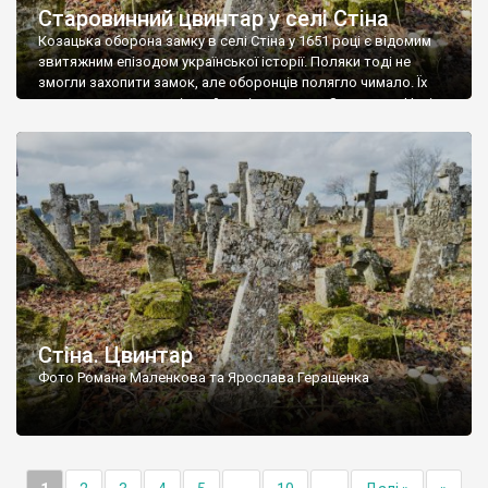
Старовинний цвинтар у селі Стіна
Козацька оборона замку в селі Стіна у 1651 році є відомим
звитяжним епізодом української історії. Поляки тоді не
змогли захопити замок, але оборонців полягло чимало. Їх
поховали на цвинтарі, який тоді називався Замковим. Нині на
місці замку церква із кам’яною огорожею, а цвинтар є. На
ньому чимало хрестів 19 століття, є такі, де епітафії стер […]
Стіна. Цвинтар
Фото Романа Маленкова та Ярослава Геращенка