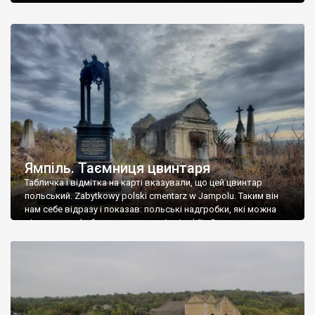
Ямпіль. Таємниця цвинтаря
Табличка і відмітка на карті вказували, що цей цвинтар
польський. Zabytkowy polski cmentarz w Jampolu. Таким він
нам себе відразу і показав: польські надгробки, які можна
віднести до фабричних, польські епітафії… Загалом цвинтар
виявився величезним – порахували площу у GoogleMaps –
виявилося більше семи гектарів. Перше враження про
абсолютну звичайність польського цвинтаря виявилося
оманливим – […]