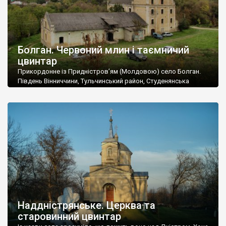
Болган. Червоний млин і таємничий
цвинтар
Прикордонне із Придністров’ям (Молдовою) село Болган.
Південь Вінниччини, Тульчинський район, Студенянська
громада. У селі мешкає близько тисячі осіб. Спочатку ми
дізналися, що у Болгані є величезний захаращений
старовинний цвинтар із кам’яними хрестами. Всі епітафії, які
збереглися, написані кирилицею, церковнослов’янською
мовою. За всіма традиційними ознаками – цвинтар
український. Хрести датуються 19 століттям. У 1924-1940
роках Болган […]
Наддністрянське. Церква та
старовинний цвинтар