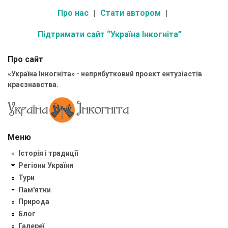
Про нас
Стати автором
Підтримати сайт “Україна Інкогніта”
Про сайт
«Україна Інкогніта» - неприбутковий проект ентузіастів
краєзнавства.
Меню
Історія і традиції
Регіони України
Тури
Пам'ятки
Природа
Блог
Галереї