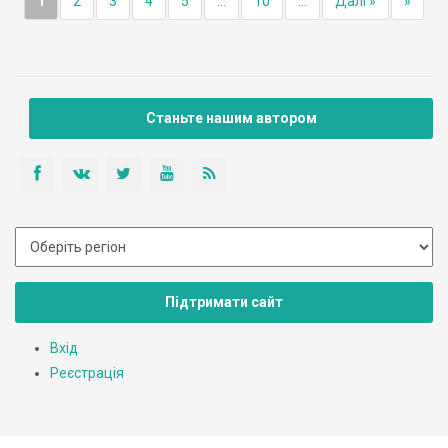
1
2
3
4
5
...
10
...
Далі »
»
Станьте нашим автором
Підтримати сайт
Вхід
Реєстрація