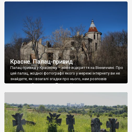
доглянутий, а в іншій суцільна руїна. Руїни палацу Тишкевичів у
Андрушівці, на Вінниччині. Такий стан […]
Красне. Палац-привид
Палац-привид у Красному – нове відкриття на Вінниччині. Про
цей палац, жодної фотографії якого у мережі інтернету ви не
знайдете, як і взагалі згадки про нього, нам розповів
мешканець Самгородка. Палац у Красному вразив не лише
станом руїни і чагарями, які його оточують, але і величчю
навіть у руїні. Можна уявно рекоструювати головний вхід із
[…]