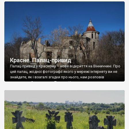
доглянутий, а в іншій суцільна руїна. Руїни палацу Тишкевичів у
Андрушівці, на Вінниччині. Такий стан […]
Красне. Палац-привид
Палац-привид у Красному – нове відкриття на Вінниччині. Про
цей палац, жодної фотографії якого у мережі інтернету ви не
знайдете, як і взагалі згадки про нього, нам розповів
мешканець Самгородка. Палац у Красному вразив не лише
станом руїни і чагарями, які його оточують, але і величчю
навіть у руїні. Можна уявно рекоструювати головний вхід із
[…]