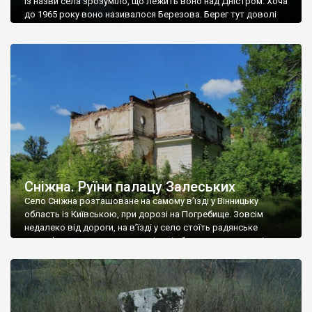
Із назви села зрозуміло, що лежить воно над Дністром. Хоча
до 1965 року воно називалося Березова. Берег тут доволі
високий і крутий, як і майже всюди на Поділлі, але є кілька
грунтових доріг, які збігають аж до самої води – цим
Наддністрянське відрізняється від більшості навколишніх
сіл. У селі є мурована Михайлівська церква. Точної дати […]
Сніжна. Руїни палацу Залеських
Село Сніжна розташоване на самому в’їзді у Вінницьку
область із Київською, при дорозі на Погребище. Зовсім
недалеко від дороги, на в’їзді у село стоїть радянське
рельєфне пано, яке показує жінку і яблуню, а трохи далі, десь
серед дерев, заховалися руїни палацу Залеських. З дороги їх
не видно, але видно дві стареньких колії у траві – […]