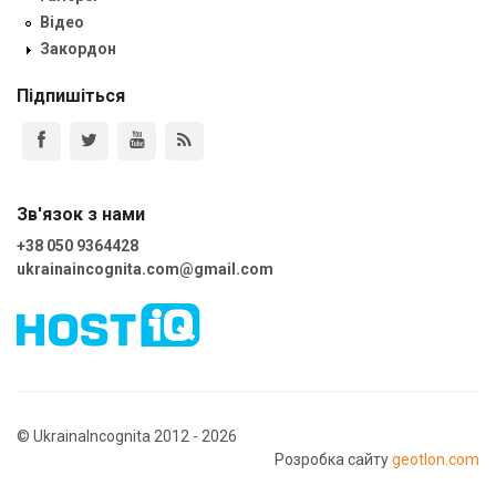
Відео
Закордон
Підпишіться
Зв'язок з нами
+38 050 9364428
ukrainaincognita.com@gmail.com
© UkrainaIncognita 2012 - 2026
Розробка сайту
geotlon.com