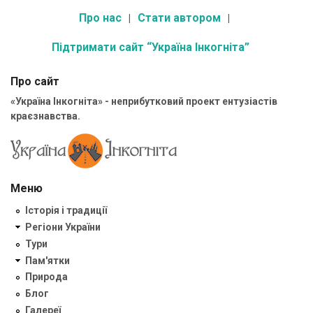
Про нас
Стати автором
Підтримати сайт “Україна Інкогніта”
Про сайт
«Україна Інкогніта» - неприбутковий проект ентузіастів
краєзнавства.
Меню
Історія і традиції
Регіони України
Тури
Пам'ятки
Природа
Блог
Галереї