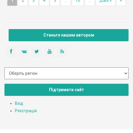
1
2
3
4
5
...
10
...
Далі »
»
Станьте нашим автором
Підтримати сайт
Вхід
Реєстрація