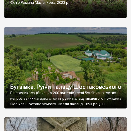
Фото Романа Маленкова, 2023 р.
Бугаївка. Руїни палацу Шостаковського
В невеликому (близько 200 жителів) селі Бугаївка, в густих
непролазних чагарях стоять руїни палацу місцевого поміщика
Фелікса Шостаковського. Звели палац у 1893 році. В
радянський період у ньому спочатку містилася школа, потім
клуб, ще пізніше – гуртожиток. У 60-х роках минулого
століття тут розмістили туберкульозну лікарню. Коли із
палацу виїхала лікарня – ми точно не […]