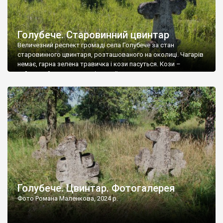
Голубече. Старовинний цвинтар
Величезний респект громаді села Голубече за стан
старовинного цвинтаря, розташованого на околиці. Чагарів
немає, гарна зелена травичка і кози пасуться. Кози –
найкращий регулятор шкідливої, для старих кладовищ,
рослинності. Навесні, коли паростки дерев вкриваються
бруньками, кози ті бруньки обгризають, бо то улюблений
делікатес. На цвинтарі у Голубечому ціла колекція
різноманітних форм хрестів. Село відносно невелике, […]
Голубече. Цвинтар. Фотогалерея
Фото Романа Маленкова, 2024 р.