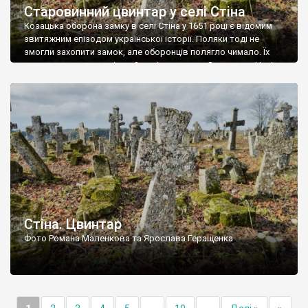
Старовинний цвинтар у селі Стіна
Козацька оборона замку в селі Стіна у 1651 році є відомим
звитяжним епізодом української історії. Поляки тоді не
змогли захопити замок, але оборонців полягло чимало. Їх
поховали на цвинтарі, який тоді називався Замковим. Нині на
місці замку церква із кам’яною огорожею, а цвинтар є. На
ньому чимало хрестів 19 століття, є такі, де епітафії стер […]
Стіна. Цвинтар
Фото Романа Маленкова та Ярослава Геращенка