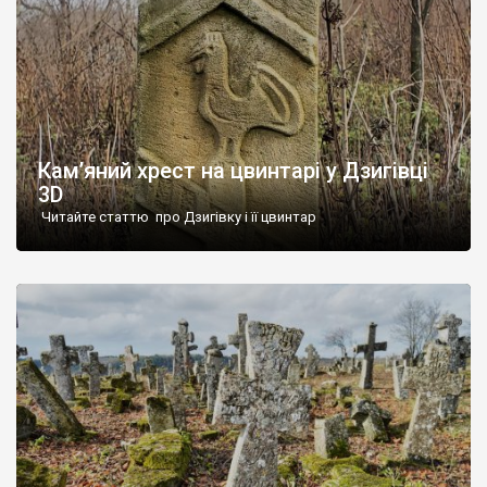
Кам’яний хрест на цвинтарі у Дзигівці
3D
Читайте статтю про Дзигівку і її цвинтар