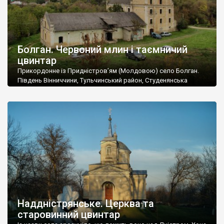
Болган. Червоний млин і таємничий
цвинтар
Прикордонне із Придністров’ям (Молдовою) село Болган.
Південь Вінниччини, Тульчинський район, Студенянська
громада. У селі мешкає близько тисячі осіб. Спочатку ми
дізналися, що у Болгані є величезний захаращений
старовинний цвинтар із кам’яними хрестами. Всі епітафії, які
збереглися, написані кирилицею, церковнослов’янською
мовою. За всіма традиційними ознаками – цвинтар
український. Хрести датуються 19 століттям. У 1924-1940
роках Болган […]
Наддністрянське. Церква та
старовинний цвинтар