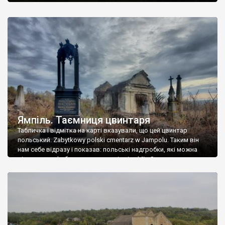
Ямпіль. Таємниця цвинтаря
Табличка і відмітка на карті вказували, що цей цвинтар
польський. Zabytkowy polski cmentarz w Jampolu. Таким він
нам себе відразу і показав: польські надгробки, які можна
віднести до фабричних, польські епітафії… Загалом цвинтар
виявився величезним – порахували площу у GoogleMaps –
виявилося більше семи гектарів. Перше враження про
абсолютну звичайність польського цвинтаря виявилося
оманливим – […]