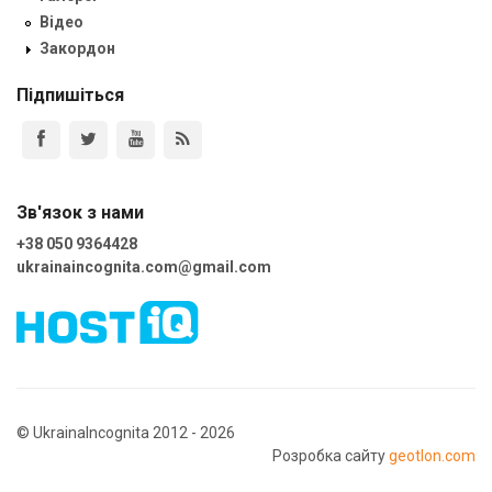
Відео
Закордон
Підпишіться
Зв'язок з нами
+38 050 9364428
ukrainaincognita.com@gmail.com
© UkrainaIncognita 2012 - 2026
Розробка сайту
geotlon.com