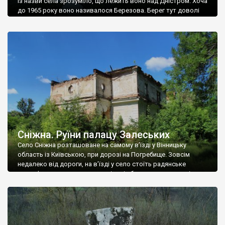
Із назви села зрозуміло, що лежить воно над Дністром. Хоча
до 1965 року воно називалося Березова. Берег тут доволі
високий і крутий, як і майже всюди на Поділлі, але є кілька
грунтових доріг, які збігають аж до самої води – цим
Наддністрянське відрізняється від більшості навколишніх
сіл. У селі є мурована Михайлівська церква. Точної дати […]
Сніжна. Руїни палацу Залеських
Село Сніжна розташоване на самому в’їзді у Вінницьку
область із Київською, при дорозі на Погребище. Зовсім
недалеко від дороги, на в’їзді у село стоїть радянське
рельєфне пано, яке показує жінку і яблуню, а трохи далі, десь
серед дерев, заховалися руїни палацу Залеських. З дороги їх
не видно, але видно дві стареньких колії у траві – […]