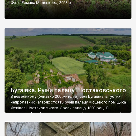
Фото Романа Маленкова, 2023 р.
Бугаївка. Руїни палацу Шостаковського
В невеликому (близько 200 жителів) селі Бугаївка, в густих
непролазних чагарях стоять руїни палацу місцевого поміщика
Фелікса Шостаковського. Звели палац у 1893 році. В
радянський період у ньому спочатку містилася школа, потім
клуб, ще пізніше – гуртожиток. У 60-х роках минулого
століття тут розмістили туберкульозну лікарню. Коли із
палацу виїхала лікарня – ми точно не […]