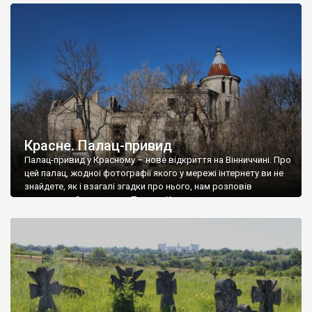
доглянутий, а в іншій суцільна руїна. Руїни палацу Тишкевичів у
Андрушівці, на Вінниччині. Такий стан […]
Красне. Палац-привид
Палац-привид у Красному – нове відкриття на Вінниччині. Про
цей палац, жодної фотографії якого у мережі інтернету ви не
знайдете, як і взагалі згадки про нього, нам розповів
мешканець Самгородка. Палац у Красному вразив не лише
станом руїни і чагарями, які його оточують, але і величчю
навіть у руїні. Можна уявно рекоструювати головний вхід із
[…]