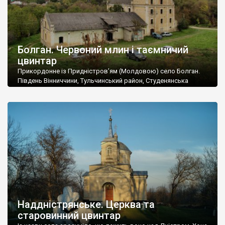
Болган. Червоний млин і таємничий
цвинтар
Прикордонне із Придністров’ям (Молдовою) село Болган.
Південь Вінниччини, Тульчинський район, Студенянська
громада. У селі мешкає близько тисячі осіб. Спочатку ми
дізналися, що у Болгані є величезний захаращений
старовинний цвинтар із кам’яними хрестами. Всі епітафії, які
збереглися, написані кирилицею, церковнослов’янською
мовою. За всіма традиційними ознаками – цвинтар
український. Хрести датуються 19 століттям. У 1924-1940
роках Болган […]
Наддністрянське. Церква та
старовинний цвинтар