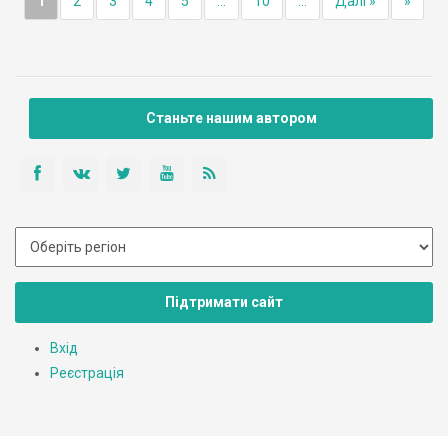
1
2
3
4
5
...
10
...
Далі »
»
Станьте нашим автором
Підтримати сайт
Вхід
Реєстрація