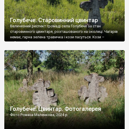
Голубече. Старовинний цвинтар
Величезний респект громаді села Голубече за стан
старовинного цвинтаря, розташованого на околиці. Чагарів
немає, гарна зелена травичка і кози пасуться. Кози –
найкращий регулятор шкідливої, для старих кладовищ,
рослинності. Навесні, коли паростки дерев вкриваються
бруньками, кози ті бруньки обгризають, бо то улюблений
делікатес. На цвинтарі у Голубечому ціла колекція
різноманітних форм хрестів. Село відносно невелике, […]
Голубече. Цвинтар. Фотогалерея
Фото Романа Маленкова, 2024 р.