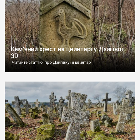
Кам’яний хрест на цвинтарі у Дзигівці
3D
Читайте статтю про Дзигівку і її цвинтар