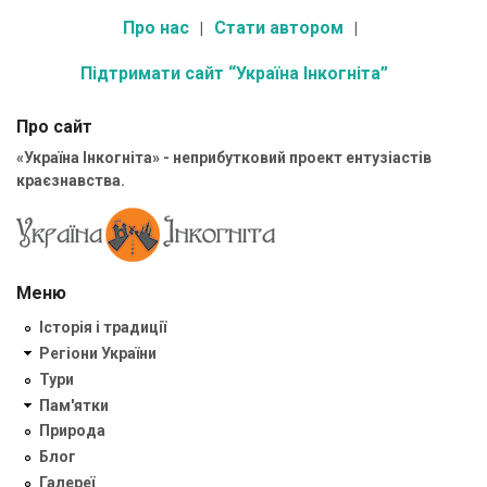
Про нас
Стати автором
Підтримати сайт “Україна Інкогніта”
Про сайт
«Україна Інкогніта» - неприбутковий проект ентузіастів
краєзнавства.
Меню
Історія і традиції
Регіони України
Тури
Пам'ятки
Природа
Блог
Галереї