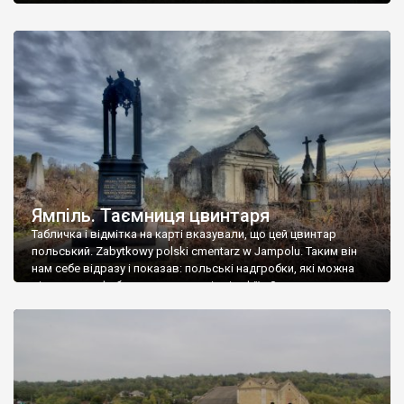
Ямпіль. Таємниця цвинтаря
Табличка і відмітка на карті вказували, що цей цвинтар
польський. Zabytkowy polski cmentarz w Jampolu. Таким він
нам себе відразу і показав: польські надгробки, які можна
віднести до фабричних, польські епітафії… Загалом цвинтар
виявився величезним – порахували площу у GoogleMaps –
виявилося більше семи гектарів. Перше враження про
абсолютну звичайність польського цвинтаря виявилося
оманливим – […]