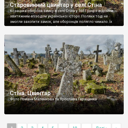
Старовинний цвинтар у селі Стіна
Козацька оборона замку в селі Стіна у 1651 році є відомим
звитяжним епізодом української історії. Поляки тоді не
змогли захопити замок, але оборонців полягло чимало. Їх
поховали на цвинтарі, який тоді називався Замковим. Нині на
місці замку церква із кам’яною огорожею, а цвинтар є. На
ньому чимало хрестів 19 століття, є такі, де епітафії стер […]
Стіна. Цвинтар
Фото Романа Маленкова та Ярослава Геращенка