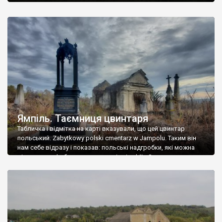
Ямпіль. Таємниця цвинтаря
Табличка і відмітка на карті вказували, що цей цвинтар
польський. Zabytkowy polski cmentarz w Jampolu. Таким він
нам себе відразу і показав: польські надгробки, які можна
віднести до фабричних, польські епітафії… Загалом цвинтар
виявився величезним – порахували площу у GoogleMaps –
виявилося більше семи гектарів. Перше враження про
абсолютну звичайність польського цвинтаря виявилося
оманливим – […]