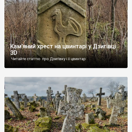
Кам’яний хрест на цвинтарі у Дзигівці
3D
Читайте статтю про Дзигівку і її цвинтар