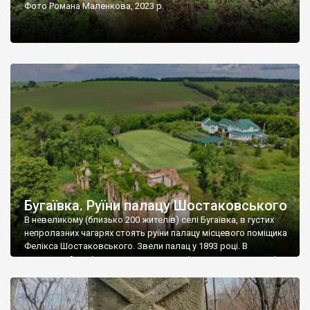
Фото Романа Маленкова, 2023 р.
Бугаївка. Руїни палацу Шостаковського
В невеликому (близько 200 жителів) селі Бугаївка, в густих
непролазних чагарях стоять руїни палацу місцевого поміщика
Фелікса Шостаковського. Звели палац у 1893 році. В
радянський період у ньому спочатку містилася школа, потім
клуб, ще пізніше – гуртожиток. У 60-х роках минулого
століття тут розмістили туберкульозну лікарню. Коли із
палацу виїхала лікарня – ми точно не […]