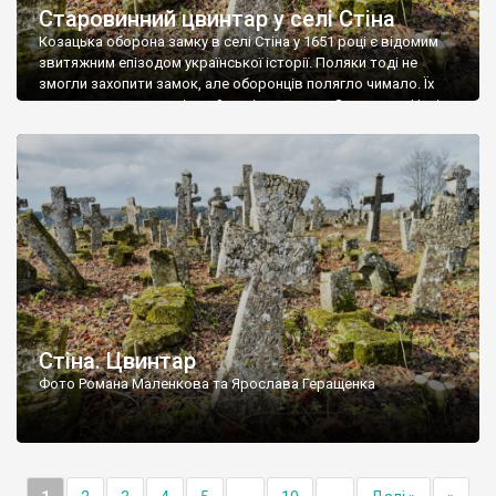
Старовинний цвинтар у селі Стіна
Козацька оборона замку в селі Стіна у 1651 році є відомим
звитяжним епізодом української історії. Поляки тоді не
змогли захопити замок, але оборонців полягло чимало. Їх
поховали на цвинтарі, який тоді називався Замковим. Нині на
місці замку церква із кам’яною огорожею, а цвинтар є. На
ньому чимало хрестів 19 століття, є такі, де епітафії стер […]
Стіна. Цвинтар
Фото Романа Маленкова та Ярослава Геращенка