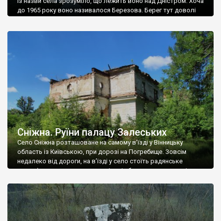
Із назви села зрозуміло, що лежить воно над Дністром. Хоча
до 1965 року воно називалося Березова. Берег тут доволі
високий і крутий, як і майже всюди на Поділлі, але є кілька
грунтових доріг, які збігають аж до самої води – цим
Наддністрянське відрізняється від більшості навколишніх
сіл. У селі є мурована Михайлівська церква. Точної дати […]
Сніжна. Руїни палацу Залеських
Село Сніжна розташоване на самому в’їзді у Вінницьку
область із Київською, при дорозі на Погребище. Зовсім
недалеко від дороги, на в’їзді у село стоїть радянське
рельєфне пано, яке показує жінку і яблуню, а трохи далі, десь
серед дерев, заховалися руїни палацу Залеських. З дороги їх
не видно, але видно дві стареньких колії у траві – […]