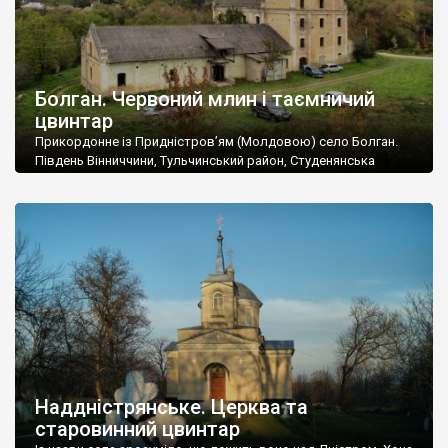
Болган. Червоний млин і таємничий
цвинтар
Прикордонне із Придністров’ям (Молдовою) село Болган.
Південь Вінниччини, Тульчинський район, Студенянська
громада. У селі мешкає близько тисячі осіб. Спочатку ми
дізналися, що у Болгані є величезний захаращений
старовинний цвинтар із кам’яними хрестами. Всі епітафії, які
збереглися, написані кирилицею, церковнослов’янською
мовою. За всіма традиційними ознаками – цвинтар
український. Хрести датуються 19 століттям. У 1924-1940
роках Болган […]
Наддністрянське. Церква та
старовинний цвинтар