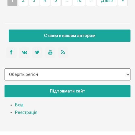
1
2
3
4
5
...
10
...
Далі »
»
Станьте нашим автором
Підтримати сайт
Вхід
Реєстрація