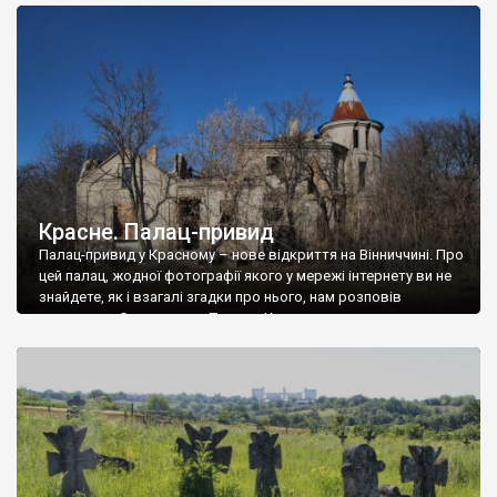
доглянутий, а в іншій суцільна руїна. Руїни палацу Тишкевичів у
Андрушівці, на Вінниччині. Такий стан […]
Красне. Палац-привид
Палац-привид у Красному – нове відкриття на Вінниччині. Про
цей палац, жодної фотографії якого у мережі інтернету ви не
знайдете, як і взагалі згадки про нього, нам розповів
мешканець Самгородка. Палац у Красному вразив не лише
станом руїни і чагарями, які його оточують, але і величчю
навіть у руїні. Можна уявно рекоструювати головний вхід із
[…]