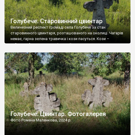
Голубече. Старовинний цвинтар
Величезний респект громаді села Голубече за стан
старовинного цвинтаря, розташованого на околиці. Чагарів
немає, гарна зелена травичка і кози пасуться. Кози –
найкращий регулятор шкідливої, для старих кладовищ,
рослинності. Навесні, коли паростки дерев вкриваються
бруньками, кози ті бруньки обгризають, бо то улюблений
делікатес. На цвинтарі у Голубечому ціла колекція
різноманітних форм хрестів. Село відносно невелике, […]
Голубече. Цвинтар. Фотогалерея
Фото Романа Маленкова, 2024 р.