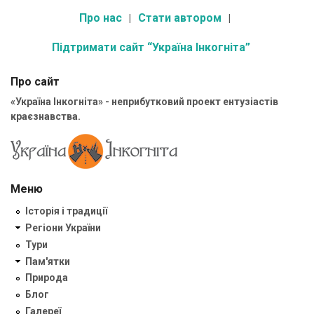
Про нас
Стати автором
Підтримати сайт “Україна Інкогніта”
Про сайт
«Україна Інкогніта» - неприбутковий проект ентузіастів
краєзнавства.
Меню
Історія і традиції
Регіони України
Тури
Пам'ятки
Природа
Блог
Галереї