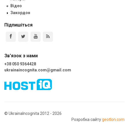
Відео
Закордон
Підпишіться
Зв'язок з нами
+38 050 9364428
ukrainaincognita.com@gmail.com
© UkrainaIncognita 2012 - 2026
Розробка сайту
geotlon.com