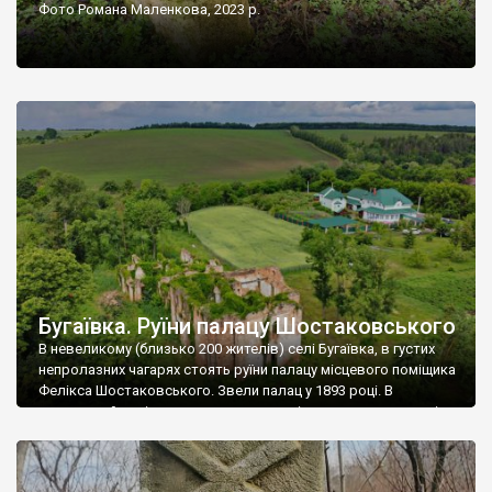
Фото Романа Маленкова, 2023 р.
Бугаївка. Руїни палацу Шостаковського
В невеликому (близько 200 жителів) селі Бугаївка, в густих
непролазних чагарях стоять руїни палацу місцевого поміщика
Фелікса Шостаковського. Звели палац у 1893 році. В
радянський період у ньому спочатку містилася школа, потім
клуб, ще пізніше – гуртожиток. У 60-х роках минулого
століття тут розмістили туберкульозну лікарню. Коли із
палацу виїхала лікарня – ми точно не […]