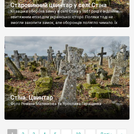
Старовинний цвинтар у селі Стіна
Козацька оборона замку в селі Стіна у 1651 році є відомим
звитяжним епізодом української історії. Поляки тоді не
змогли захопити замок, але оборонців полягло чимало. Їх
поховали на цвинтарі, який тоді називався Замковим. Нині на
місці замку церква із кам’яною огорожею, а цвинтар є. На
ньому чимало хрестів 19 століття, є такі, де епітафії стер […]
Стіна. Цвинтар
Фото Романа Маленкова та Ярослава Геращенка