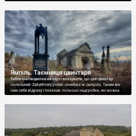
Ямпіль. Таємниця цвинтаря
Табличка і відмітка на карті вказували, що цей цвинтар
польський. Zabytkowy polski cmentarz w Jampolu. Таким він
нам себе відразу і показав: польські надгробки, які можна
віднести до фабричних, польські епітафії… Загалом цвинтар
виявився величезним – порахували площу у GoogleMaps –
виявилося більше семи гектарів. Перше враження про
абсолютну звичайність польського цвинтаря виявилося
оманливим – […]