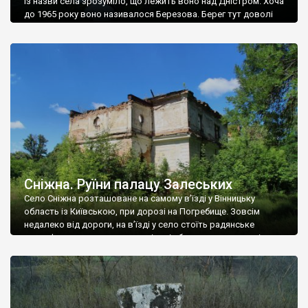
Із назви села зрозуміло, що лежить воно над Дністром. Хоча
до 1965 року воно називалося Березова. Берег тут доволі
високий і крутий, як і майже всюди на Поділлі, але є кілька
грунтових доріг, які збігають аж до самої води – цим
Наддністрянське відрізняється від більшості навколишніх
сіл. У селі є мурована Михайлівська церква. Точної дати […]
Сніжна. Руїни палацу Залеських
Село Сніжна розташоване на самому в’їзді у Вінницьку
область із Київською, при дорозі на Погребище. Зовсім
недалеко від дороги, на в’їзді у село стоїть радянське
рельєфне пано, яке показує жінку і яблуню, а трохи далі, десь
серед дерев, заховалися руїни палацу Залеських. З дороги їх
не видно, але видно дві стареньких колії у траві – […]