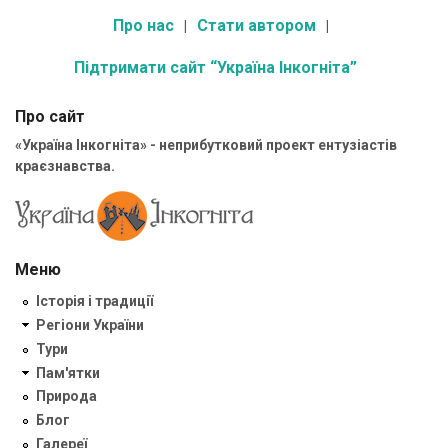
Про нас
Стати автором
Підтримати сайт “Україна Інкогніта”
Про сайт
«Україна Інкогніта» - неприбутковий проект ентузіастів
краєзнавства.
Меню
Історія і традиції
Регіони України
Тури
Пам'ятки
Природа
Блог
Галереї