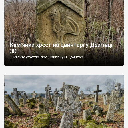
Кам’яний хрест на цвинтарі у Дзигівці
3D
Читайте статтю про Дзигівку і її цвинтар