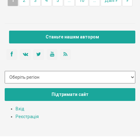
1
2
3
4
5
...
10
...
Далі »
»
Станьте нашим автором
Підтримати сайт
Вхід
Реєстрація