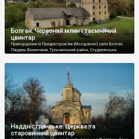
Болган. Червоний млин і таємничий
цвинтар
Прикордонне із Придністров’ям (Молдовою) село Болган.
Південь Вінниччини, Тульчинський район, Студенянська
громада. У селі мешкає близько тисячі осіб. Спочатку ми
дізналися, що у Болгані є величезний захаращений
старовинний цвинтар із кам’яними хрестами. Всі епітафії, які
збереглися, написані кирилицею, церковнослов’янською
мовою. За всіма традиційними ознаками – цвинтар
український. Хрести датуються 19 століттям. У 1924-1940
роках Болган […]
Наддністрянське. Церква та
старовинний цвинтар