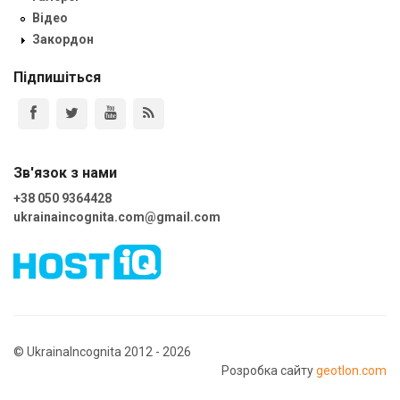
Відео
Закордон
Підпишіться
Зв'язок з нами
+38 050 9364428
ukrainaincognita.com@gmail.com
© UkrainaIncognita 2012 - 2026
Розробка сайту
geotlon.com