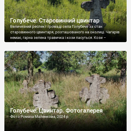
Голубече. Старовинний цвинтар
Величезний респект громаді села Голубече за стан
старовинного цвинтаря, розташованого на околиці. Чагарів
немає, гарна зелена травичка і кози пасуться. Кози –
найкращий регулятор шкідливої, для старих кладовищ,
рослинності. Навесні, коли паростки дерев вкриваються
бруньками, кози ті бруньки обгризають, бо то улюблений
делікатес. На цвинтарі у Голубечому ціла колекція
різноманітних форм хрестів. Село відносно невелике, […]
Голубече. Цвинтар. Фотогалерея
Фото Романа Маленкова, 2024 р.