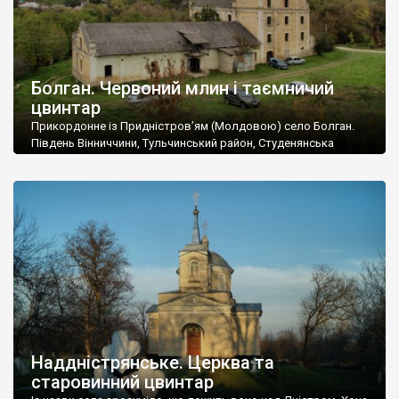
Болган. Червоний млин і таємничий
цвинтар
Прикордонне із Придністров’ям (Молдовою) село Болган.
Південь Вінниччини, Тульчинський район, Студенянська
громада. У селі мешкає близько тисячі осіб. Спочатку ми
дізналися, що у Болгані є величезний захаращений
старовинний цвинтар із кам’яними хрестами. Всі епітафії, які
збереглися, написані кирилицею, церковнослов’янською
мовою. За всіма традиційними ознаками – цвинтар
український. Хрести датуються 19 століттям. У 1924-1940
роках Болган […]
Наддністрянське. Церква та
старовинний цвинтар