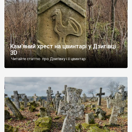
Кам’яний хрест на цвинтарі у Дзигівці
3D
Читайте статтю про Дзигівку і її цвинтар