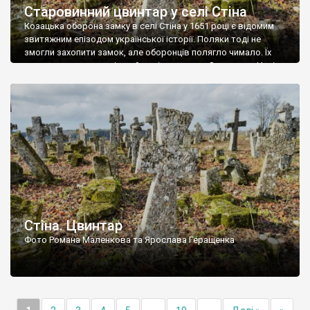
Старовинний цвинтар у селі Стіна
Козацька оборона замку в селі Стіна у 1651 році є відомим
звитяжним епізодом української історії. Поляки тоді не
змогли захопити замок, але оборонців полягло чимало. Їх
поховали на цвинтарі, який тоді називався Замковим. Нині на
місці замку церква із кам’яною огорожею, а цвинтар є. На
ньому чимало хрестів 19 століття, є такі, де епітафії стер […]
Стіна. Цвинтар
Фото Романа Маленкова та Ярослава Геращенка