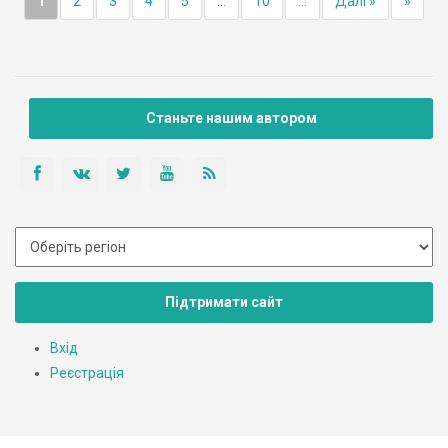
1
2
3
4
5
...
10
...
Далі »
»
Станьте нашим автором
Підтримати сайт
Вхід
Реєстрація