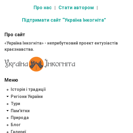
Про нас
Стати автором
Підтримати сайт “Україна Інкогніта”
Про сайт
«Україна Інкогніта» - неприбутковий проект ентузіастів
краєзнавства.
Меню
Історія і традиції
Регіони України
Тури
Пам'ятки
Природа
Блог
Галереї