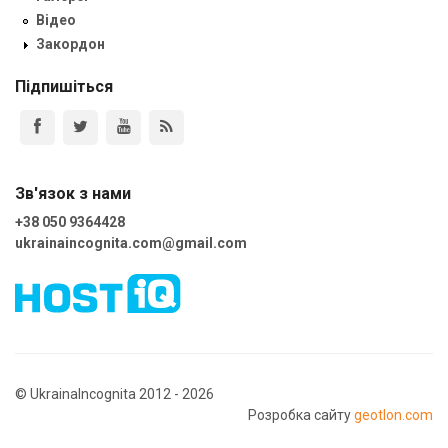
Відео
Закордон
Підпишіться
Зв'язок з нами
+38 050 9364428
ukrainaincognita.com@gmail.com
© UkrainaIncognita 2012 - 2026
Розробка сайту
geotlon.com