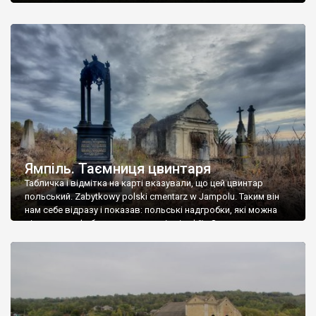
Ямпіль. Таємниця цвинтаря
Табличка і відмітка на карті вказували, що цей цвинтар
польський. Zabytkowy polski cmentarz w Jampolu. Таким він
нам себе відразу і показав: польські надгробки, які можна
віднести до фабричних, польські епітафії… Загалом цвинтар
виявився величезним – порахували площу у GoogleMaps –
виявилося більше семи гектарів. Перше враження про
абсолютну звичайність польського цвинтаря виявилося
оманливим – […]