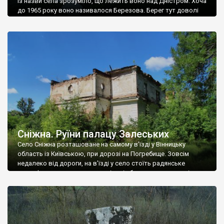
Із назви села зрозуміло, що лежить воно над Дністром. Хоча
до 1965 року воно називалося Березова. Берег тут доволі
високий і крутий, як і майже всюди на Поділлі, але є кілька
грунтових доріг, які збігають аж до самої води – цим
Наддністрянське відрізняється від більшості навколишніх
сіл. У селі є мурована Михайлівська церква. Точної дати […]
Сніжна. Руїни палацу Залеських
Село Сніжна розташоване на самому в’їзді у Вінницьку
область із Київською, при дорозі на Погребище. Зовсім
недалеко від дороги, на в’їзді у село стоїть радянське
рельєфне пано, яке показує жінку і яблуню, а трохи далі, десь
серед дерев, заховалися руїни палацу Залеських. З дороги їх
не видно, але видно дві стареньких колії у траві – […]