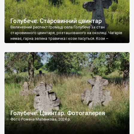
Голубече. Старовинний цвинтар
Величезний респект громаді села Голубече за стан
старовинного цвинтаря, розташованого на околиці. Чагарів
немає, гарна зелена травичка і кози пасуться. Кози –
найкращий регулятор шкідливої, для старих кладовищ,
рослинності. Навесні, коли паростки дерев вкриваються
бруньками, кози ті бруньки обгризають, бо то улюблений
делікатес. На цвинтарі у Голубечому ціла колекція
різноманітних форм хрестів. Село відносно невелике, […]
Голубече. Цвинтар. Фотогалерея
Фото Романа Маленкова, 2024 р.