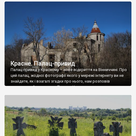
доглянутий, а в іншій суцільна руїна. Руїни палацу Тишкевичів у
Андрушівці, на Вінниччині. Такий стан […]
Красне. Палац-привид
Палац-привид у Красному – нове відкриття на Вінниччині. Про
цей палац, жодної фотографії якого у мережі інтернету ви не
знайдете, як і взагалі згадки про нього, нам розповів
мешканець Самгородка. Палац у Красному вразив не лише
станом руїни і чагарями, які його оточують, але і величчю
навіть у руїні. Можна уявно рекоструювати головний вхід із
[…]