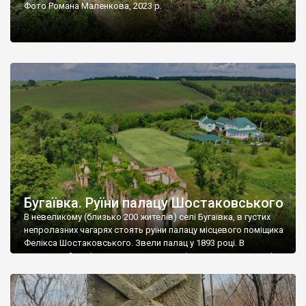
Фото Романа Маленкова, 2023 р.
Бугаївка. Руїни палацу Шостаковського
В невеликому (близько 200 жителів) селі Бугаївка, в густих
непролазних чагарях стоять руїни палацу місцевого поміщика
Фелікса Шостаковського. Звели палац у 1893 році. В
радянський період у ньому спочатку містилася школа, потім
клуб, ще пізніше – гуртожиток. У 60-х роках минулого
століття тут розмістили туберкульозну лікарню. Коли із
палацу виїхала лікарня – ми точно не […]