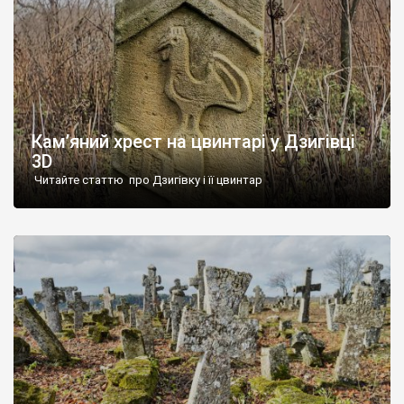
Кам’яний хрест на цвинтарі у Дзигівці
3D
Читайте статтю про Дзигівку і її цвинтар