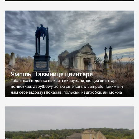
Ямпіль. Таємниця цвинтаря
Табличка і відмітка на карті вказували, що цей цвинтар
польський. Zabytkowy polski cmentarz w Jampolu. Таким він
нам себе відразу і показав: польські надгробки, які можна
віднести до фабричних, польські епітафії… Загалом цвинтар
виявився величезним – порахували площу у GoogleMaps –
виявилося більше семи гектарів. Перше враження про
абсолютну звичайність польського цвинтаря виявилося
оманливим – […]