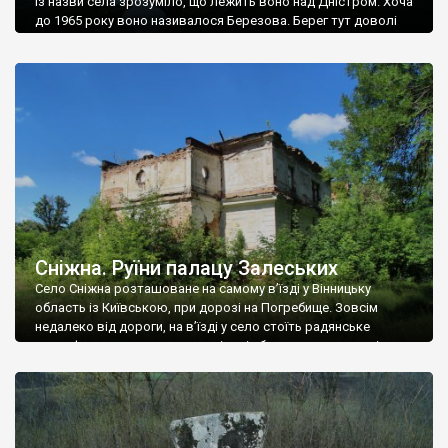
Із назви села зрозуміло, що лежить воно над Дністром. Хоча
до 1965 року воно називалося Березова. Берег тут доволі
високий і крутий, як і майже всюди на Поділлі, але є кілька
грунтових доріг, які збігають аж до самої води – цим
Наддністрянське відрізняється від більшості навколишніх
сіл. У селі є мурована Михайлівська церква. Точної дати […]
Сніжна. Руїни палацу Залеських
Село Сніжна розташоване на самому в’їзді у Вінницьку
область із Київською, при дорозі на Погребище. Зовсім
недалеко від дороги, на в’їзді у село стоїть радянське
рельєфне пано, яке показує жінку і яблуню, а трохи далі, десь
серед дерев, заховалися руїни палацу Залеських. З дороги їх
не видно, але видно дві стареньких колії у траві – […]