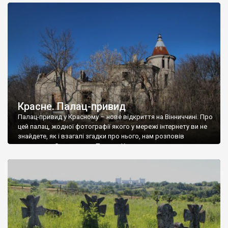
доглянутий, а в іншій суцільна руїна. Руїни палацу Тишкевичів у
Андрушівці, на Вінниччині. Такий стан […]
Красне. Палац-привид
Палац-привид у Красному – нове відкриття на Вінниччині. Про
цей палац, жодної фотографії якого у мережі інтернету ви не
знайдете, як і взагалі згадки про нього, нам розповів
мешканець Самгородка. Палац у Красному вразив не лише
станом руїни і чагарями, які його оточують, але і величчю
навіть у руїні. Можна уявно рекоструювати головний вхід із
[…]