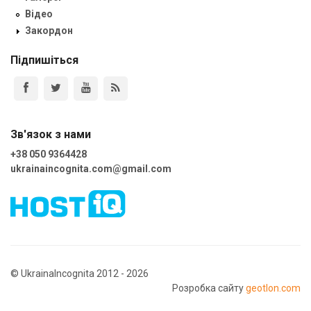
Відео
Закордон
Підпишіться
Зв'язок з нами
+38 050 9364428
ukrainaincognita.com@gmail.com
© UkrainaIncognita 2012 - 2026
Розробка сайту
geotlon.com