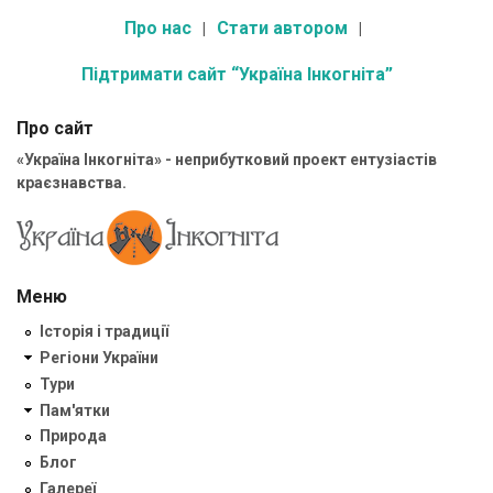
Про нас
Стати автором
Підтримати сайт “Україна Інкогніта”
Про сайт
«Україна Інкогніта» - неприбутковий проект ентузіастів
краєзнавства.
Меню
Історія і традиції
Регіони України
Тури
Пам'ятки
Природа
Блог
Галереї