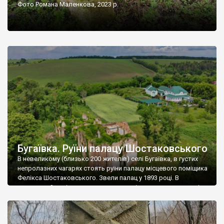
Фото Романа Маленкова, 2023 р.
Бугаївка. Руїни палацу Шостаковського
В невеликому (близько 200 жителів) селі Бугаївка, в густих
непролазних чагарях стоять руїни палацу місцевого поміщика
Фелікса Шостаковського. Звели палац у 1893 році. В
радянський період у ньому спочатку містилася школа, потім
клуб, ще пізніше – гуртожиток. У 60-х роках минулого
століття тут розмістили туберкульозну лікарню. Коли із
палацу виїхала лікарня – ми точно не […]