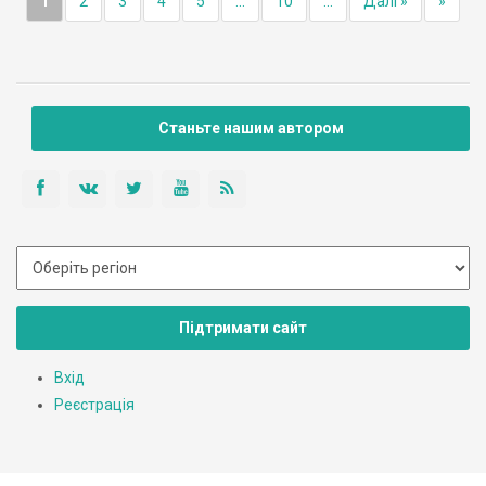
1
2
3
4
5
...
10
...
Далі »
»
Станьте нашим автором
Підтримати сайт
Вхід
Реєстрація