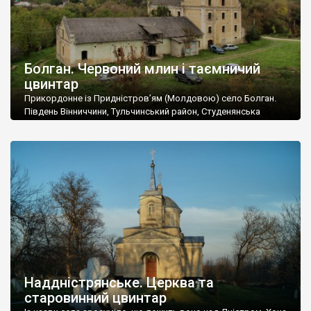
Болган. Червоний млин і таємничий
цвинтар
Прикордонне із Придністров’ям (Молдовою) село Болган.
Південь Вінниччини, Тульчинський район, Студенянська
громада. У селі мешкає близько тисячі осіб. Спочатку ми
дізналися, що у Болгані є величезний захаращений
старовинний цвинтар із кам’яними хрестами. Всі епітафії, які
збереглися, написані кирилицею, церковнослов’янською
мовою. За всіма традиційними ознаками – цвинтар
український. Хрести датуються 19 століттям. У 1924-1940
роках Болган […]
Наддністрянське. Церква та
старовинний цвинтар