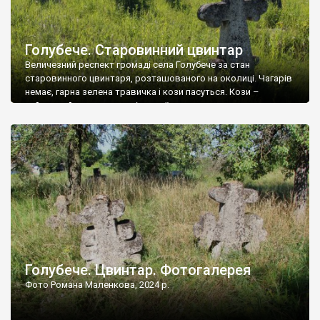
Голубече. Старовинний цвинтар
Величезний респект громаді села Голубече за стан
старовинного цвинтаря, розташованого на околиці. Чагарів
немає, гарна зелена травичка і кози пасуться. Кози –
найкращий регулятор шкідливої, для старих кладовищ,
рослинності. Навесні, коли паростки дерев вкриваються
бруньками, кози ті бруньки обгризають, бо то улюблений
делікатес. На цвинтарі у Голубечому ціла колекція
різноманітних форм хрестів. Село відносно невелике, […]
Голубече. Цвинтар. Фотогалерея
Фото Романа Маленкова, 2024 р.