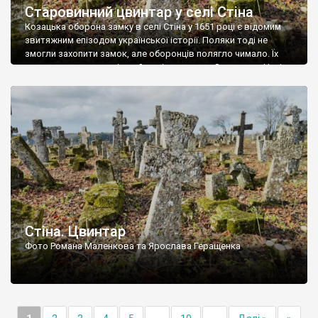
Старовинний цвинтар у селі Стіна
Козацька оборона замку в селі Стіна у 1651 році є відомим
звитяжним епізодом української історії. Поляки тоді не
змогли захопити замок, але оборонців полягло чимало. Їх
поховали на цвинтарі, який тоді називався Замковим. Нині на
місці замку церква із кам’яною огорожею, а цвинтар є. На
ньому чимало хрестів 19 століття, є такі, де епітафії стер […]
Стіна. Цвинтар
Фото Романа Маленкова та Ярослава Геращенка