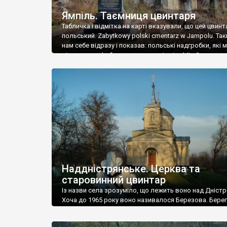
Ямпіль. Таємниця цвинтаря
Табличка і відмітка на карті вказували, що цей цвинт
польський. Zabytkowy polski cmentarz w Jampolu. Так
нам себе відразу і показав: польські надгробки, які
віднести до фабричних, польські епітафії… Загалом 
виявився величезним – порахували площу у Google
виявилося більше семи гектарів. Перше враження п
абсолютну звичайність польського цвинтаря вияви
оманливим – […]
Наддністрянське. Церква та
старовинний цвинтар
Із назви села зрозуміло, що лежить воно над Дністр
Хоча до 1965 року воно називалося Березова. Берег
доволі високий і крутий, як і майже всюди на Поділлі
кілька грунтових доріг, які збігають аж до самої вод