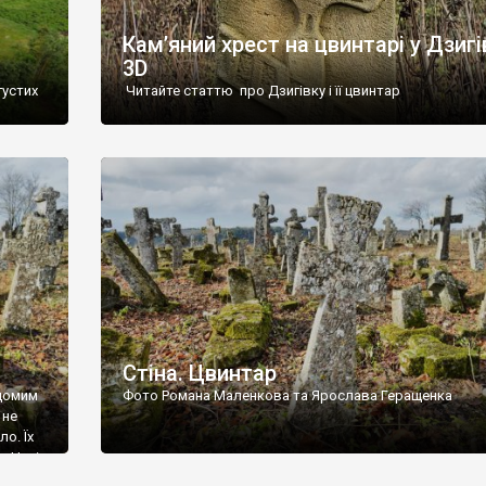
Кам’яний хрест на цвинтарі у Дзигі
3D
густих
Читайте статтю про Дзигівку і її цвинтар
93 році.
ола,
инулого
и із
Стіна. Цвинтар
ідомим
Фото Романа Маленкова та Ярослава Геращенка
 не
о. Їх
. Нині
ар є.