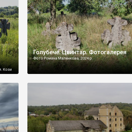
[…]
Голубече. Цвинтар. Фотогалерея
Фото Романа Маленкова, 2024 р.
я. Кози
овищ,
ються
ений
 […]