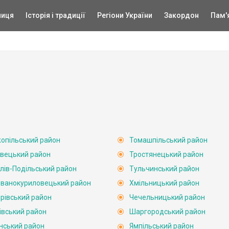
ниця
Історія і традиції
Регіони України
Закордон
Пам'
опільський район
Томашпільський район
вецький район
Тростянецький район
лів-Подільський район
Тульчинський район
ванокуриловецький район
Хмільницький район
рівський район
Чечельницький район
івський район
Шаргородський район
нський район
Ямпільський район