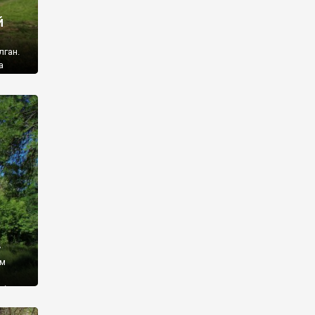
й
лган.
а
 ми
ї, які
кою
940
у
ім
і,
 З