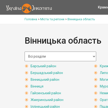
Крам
Головна
>
Міста та регіони
>
Вінницька область
Вінницька область
Барський район
Криж
Бершадський район
Липо
Вінницький район
Моги
Вінниця
Муро
Гайсинський район
Неми
Жмеринський район
Орат
Іллінецький район
Піща