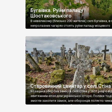
Бугаївка. Руїни палацу
Шостаковського
В невеликому (близько 200 жителів) селі Бугаївка, в 
непролазних чагарях стоять руїни палацу місцевого
поміщика Фелікса Шостаковського. Звели палац у 18
В радянський період у ньому спочатку містилася шк
потім клуб, ще пізніше – гуртожиток. У 60-х роках м
століття тут розмістили туберкульозну лікарню. Кол
палацу виїхала лікарня – ми точно не […]
Старовинний цвинтар у селі Стіна
Козацька оборона замку в селі Стіна у 1651 році є в
звитяжним епізодом української історії. Поляки тоді
змогли захопити замок, але оборонців полягло чимал
поховали на цвинтарі, який тоді називався Замковим
на місці замку церква із кам’яною огорожею, а цвинт