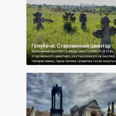
у Андрушівці, на Вінниччині. Такий стан […]
Голубече. Старовинний цвинтар
Величезний респект громаді села Голубече за стан
старовинного цвинтаря, розташованого на околиці.
Чагарів немає, гарна зелена травичка і кози пасутьс
– найкращий регулятор шкідливої, для старих клад
рослинності. Навесні, коли паростки дерев вкрива
бруньками, кози ті бруньки обгризають, бо то улюбл
делікатес. На цвинтарі у Голубечому ціла колекція
різноманітних форм хрестів. Село відносно невелике,