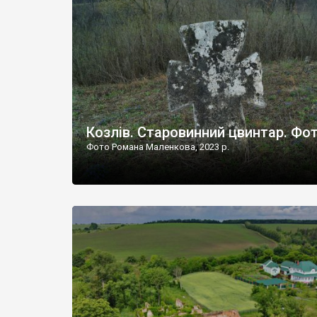
Наддністрянське відрізняється від більшості навко
сіл. У селі є мурована Михайлівська церква. Точної д
Козлів. Старовинний цвинтар. Фо
Фото Романа Маленкова, 2023 р.