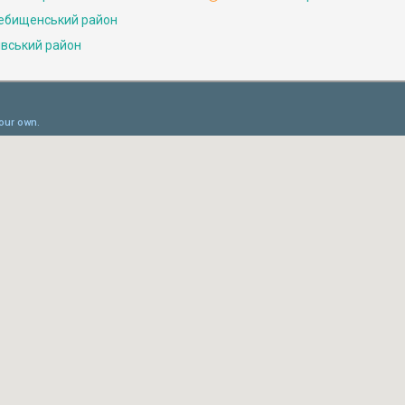
ебищенський район
івський район