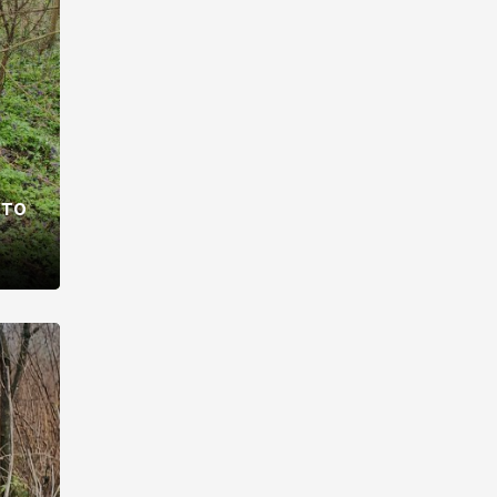
раві –
ото