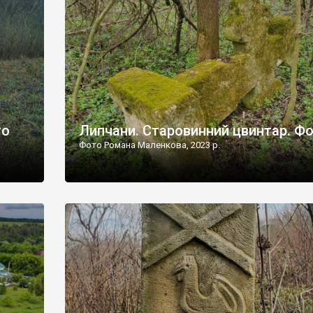
дороги їх не видно, але видно дві стареньких колії у т
лишніх
[…]
ати […]
то
Липчани. Старовинний цвинтар. Ф
Фото Романа Маленкова, 2023 р.