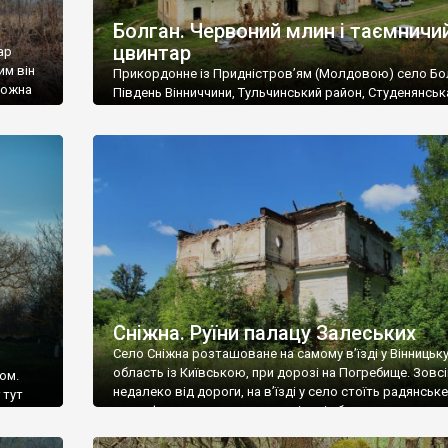
Болган. Червоний млин і таємничи
цвинтар
ар
им він
Прикордонне із Придністров’ям (Молдовою) село Бо
 можна
Південь Вінниччини, Тульчинський район, Студенянськ
цвинтар
громада. У селі мешкає близько тисячі осіб. Спочатку
Maps –
дізналися, що у Болгані є величезний захаращений
ро
старовинний цвинтар із кам’яними хрестами. Всі епітафі
лося
збереглися, написані кирилицею, церковнослов’янсь
мовою. За всіма традиційними ознаками – цвинтар
український. Хрести датуються 19 століттям. У 1924-1
роках Болган […]
Сніжна. Руїни палацу Залеських
Село Сніжна розташоване на самому в’їзді у Вінницьк
область із Київською, при дорозі на Погребище. Зовс
ом.
недалеко від дороги, на в’їзді у село стоїть радянське
 тут
рельєфне пано, яке показує жінку і яблуню, а трохи дал
, але є
десь серед дерев, заховалися руїни палацу Залеських.
и – цим