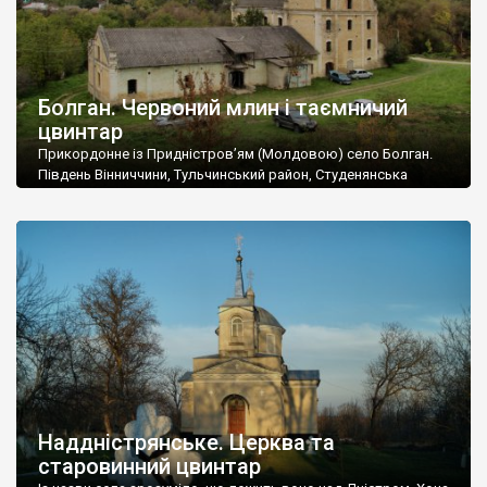
Болган. Червоний млин і таємничий
цвинтар
Прикордонне із Придністров’ям (Молдовою) село Болган.
Південь Вінниччини, Тульчинський район, Студенянська
громада. У селі мешкає близько тисячі осіб. Спочатку ми
дізналися, що у Болгані є величезний захаращений
старовинний цвинтар із кам’яними хрестами. Всі епітафії, які
збереглися, написані кирилицею, церковнослов’янською
мовою. За всіма традиційними ознаками – цвинтар
український. Хрести датуються 19 століттям. У 1924-1940
роках Болган […]
Наддністрянське. Церква та
старовинний цвинтар