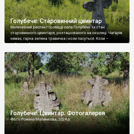
Голубече. Старовинний цвинтар
Величезний респект громаді села Голубече за стан
старовинного цвинтаря, розташованого на околиці. Чагарів
немає, гарна зелена травичка і кози пасуться. Кози –
найкращий регулятор шкідливої, для старих кладовищ,
рослинності. Навесні, коли паростки дерев вкриваються
бруньками, кози ті бруньки обгризають, бо то улюблений
делікатес. На цвинтарі у Голубечому ціла колекція
різноманітних форм хрестів. Село відносно невелике, […]
Голубече. Цвинтар. Фотогалерея
Фото Романа Маленкова, 2024 р.