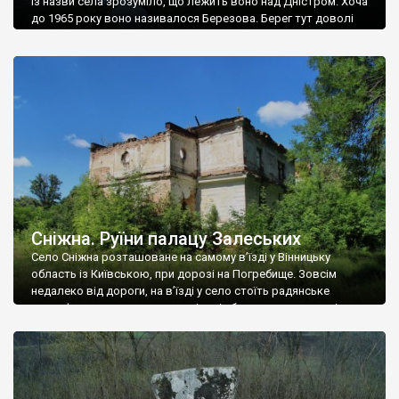
Із назви села зрозуміло, що лежить воно над Дністром. Хоча
до 1965 року воно називалося Березова. Берег тут доволі
високий і крутий, як і майже всюди на Поділлі, але є кілька
грунтових доріг, які збігають аж до самої води – цим
Наддністрянське відрізняється від більшості навколишніх
сіл. У селі є мурована Михайлівська церква. Точної дати […]
Сніжна. Руїни палацу Залеських
Село Сніжна розташоване на самому в’їзді у Вінницьку
область із Київською, при дорозі на Погребище. Зовсім
недалеко від дороги, на в’їзді у село стоїть радянське
рельєфне пано, яке показує жінку і яблуню, а трохи далі, десь
серед дерев, заховалися руїни палацу Залеських. З дороги їх
не видно, але видно дві стареньких колії у траві – […]