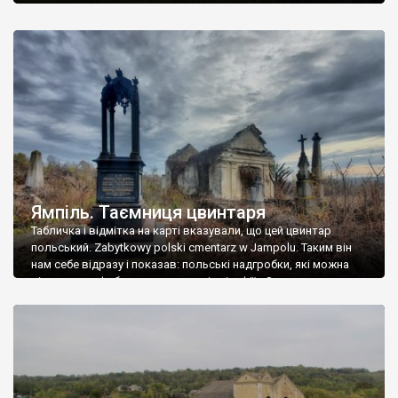
Ямпіль. Таємниця цвинтаря
Табличка і відмітка на карті вказували, що цей цвинтар
польський. Zabytkowy polski cmentarz w Jampolu. Таким він
нам себе відразу і показав: польські надгробки, які можна
віднести до фабричних, польські епітафії… Загалом цвинтар
виявився величезним – порахували площу у GoogleMaps –
виявилося більше семи гектарів. Перше враження про
абсолютну звичайність польського цвинтаря виявилося
оманливим – […]