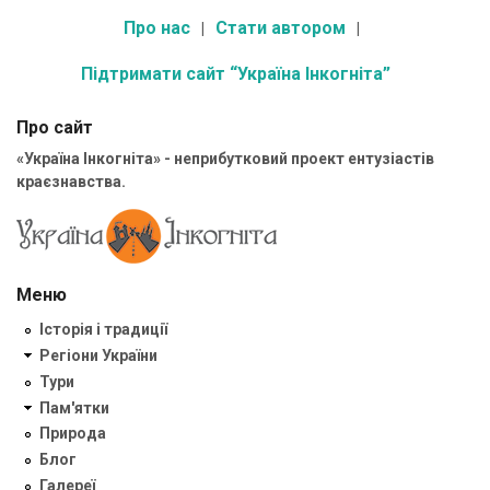
Про нас
Стати автором
Підтримати сайт “Україна Інкогніта”
Про сайт
«Україна Інкогніта» - неприбутковий проект ентузіастів
краєзнавства.
Меню
Історія і традиції
Регіони України
Тури
Пам'ятки
Природа
Блог
Галереї