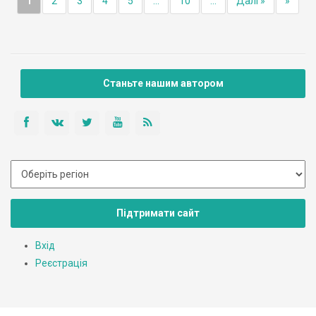
1
2
3
4
5
...
10
...
Далі »
»
Станьте нашим автором
Підтримати сайт
Вхід
Реєстрація