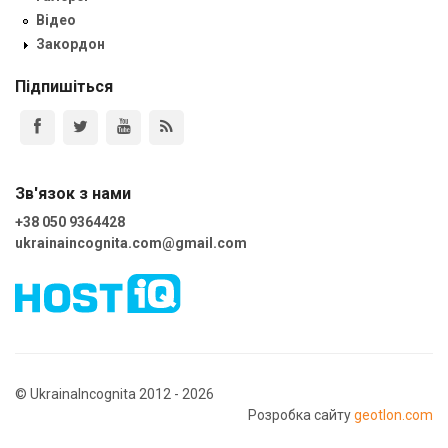
Відео
Закордон
Підпишіться
Зв'язок з нами
+38 050 9364428
ukrainaincognita.com@gmail.com
© UkrainaIncognita 2012 - 2026
Розробка сайту
geotlon.com