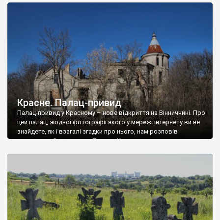
доглянутий, а в іншій суцільна руїна. Руїни палацу Тишкевичів у
Андрушівці, на Вінниччині. Такий стан […]
Красне. Палац-привид
Палац-привид у Красному – нове відкриття на Вінниччині. Про
цей палац, жодної фотографії якого у мережі інтернету ви не
знайдете, як і взагалі згадки про нього, нам розповів
мешканець Самгородка. Палац у Красному вразив не лише
станом руїни і чагарями, які його оточують, але і величчю
навіть у руїні. Можна уявно рекоструювати головний вхід із
[…]