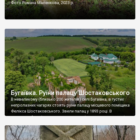
Фото Романа Маленкова, 2023 р.
Бугаївка. Руїни палацу Шостаковського
В невеликому (близько 200 жителів) селі Бугаївка, в густих
непролазних чагарях стоять руїни палацу місцевого поміщика
Фелікса Шостаковського. Звели палац у 1893 році. В
радянський період у ньому спочатку містилася школа, потім
клуб, ще пізніше – гуртожиток. У 60-х роках минулого
століття тут розмістили туберкульозну лікарню. Коли із
палацу виїхала лікарня – ми точно не […]