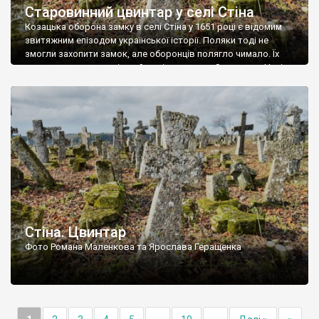
Старовинний цвинтар у селі Стіна
Козацька оборона замку в селі Стіна у 1651 році є відомим
звитяжним епізодом української історії. Поляки тоді не
змогли захопити замок, але оборонців полягло чимало. Їх
поховали на цвинтарі, який тоді називався Замковим. Нині на
місці замку церква із кам’яною огорожею, а цвинтар є. На
ньому чимало хрестів 19 століття, є такі, де епітафії стер […]
Стіна. Цвинтар
Фото Романа Маленкова та Ярослава Геращенка