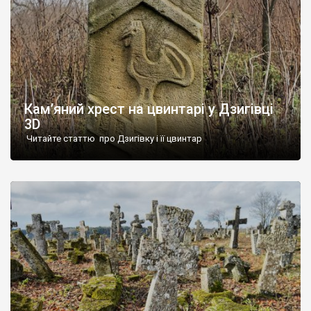
Кам’яний хрест на цвинтарі у Дзигівці
3D
Читайте статтю про Дзигівку і її цвинтар