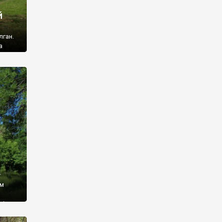
й
лган.
а
 ми
ї, які
кою
940
у
ім
і,
 З