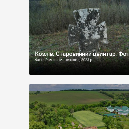
Наддністрянське відрізняється від більшості навко
сіл. У селі є мурована Михайлівська церква. Точної д
Козлів. Старовинний цвинтар. Фо
Фото Романа Маленкова, 2023 р.