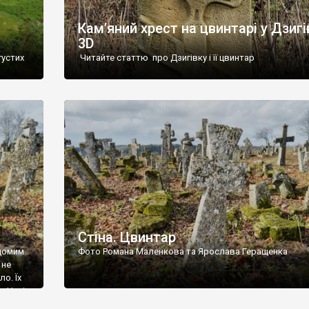
Кам’яний хрест на цвинтарі у Дзигі
3D
густих
Читайте статтю про Дзигівку і її цвинтар
93 році.
ола,
инулого
и із
Стіна. Цвинтар
ідомим
Фото Романа Маленкова та Ярослава Геращенка
 не
о. Їх
. Нині
ар є.