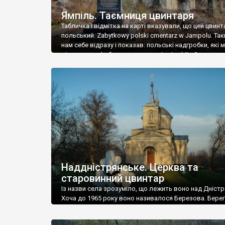
Ямпіль. Таємниця цвинтаря
Табличка і відмітка на карті вказували, що цей цвинт
польський. Zabytkowy polski cmentarz w Jampolu. Так
нам себе відразу і показав: польські надгробки, які
віднести до фабричних, польські епітафії… Загалом 
виявився величезним – порахували площу у Google
виявилося більше семи гектарів. Перше враження п
абсолютну звичайність польського цвинтаря вияви
оманливим – […]
Наддністрянське. Церква та
старовинний цвинтар
Із назви села зрозуміло, що лежить воно над Дністр
Хоча до 1965 року воно називалося Березова. Берег
доволі високий і крутий, як і майже всюди на Поділлі
кілька грунтових доріг, які збігають аж до самої вод