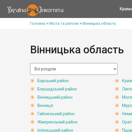
Крам
Головна
>
Міста та регіони
>
Вінницька область
Вінницька область
Барський район
Криж
Бершадський район
Липо
Вінницький район
Моги
Вінниця
Муро
Гайсинський район
Неми
Жмеринський район
Орат
Іллінецький район
Піща