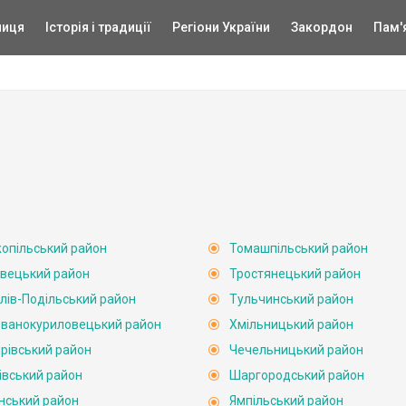
ниця
Історія і традиції
Регіони України
Закордон
Пам'
опільський район
Томашпільський район
вецький район
Тростянецький район
лів-Подільський район
Тульчинський район
ванокуриловецький район
Хмільницький район
рівський район
Чечельницький район
івський район
Шаргородський район
нський район
Ямпільський район