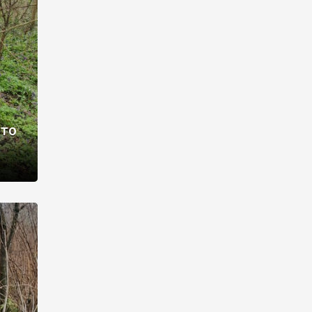
раві –
ото