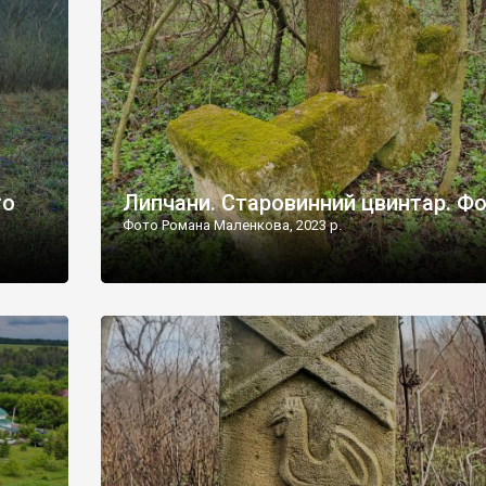
дороги їх не видно, але видно дві стареньких колії у т
лишніх
[…]
ати […]
то
Липчани. Старовинний цвинтар. Ф
Фото Романа Маленкова, 2023 р.