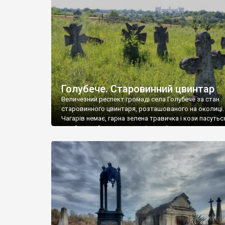
у Андрушівці, на Вінниччині. Такий стан […]
Голубече. Старовинний цвинтар
Величезний респект громаді села Голубече за стан
старовинного цвинтаря, розташованого на околиці.
Чагарів немає, гарна зелена травичка і кози пасутьс
– найкращий регулятор шкідливої, для старих клад
рослинності. Навесні, коли паростки дерев вкрива
бруньками, кози ті бруньки обгризають, бо то улюбл
делікатес. На цвинтарі у Голубечому ціла колекція
різноманітних форм хрестів. Село відносно невелике,