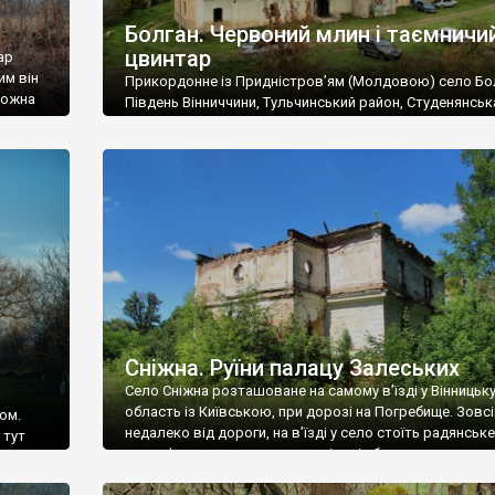
Болган. Червоний млин і таємничи
цвинтар
ар
им він
Прикордонне із Придністров’ям (Молдовою) село Бо
 можна
Південь Вінниччини, Тульчинський район, Студенянськ
цвинтар
громада. У селі мешкає близько тисячі осіб. Спочатку
Maps –
дізналися, що у Болгані є величезний захаращений
ро
старовинний цвинтар із кам’яними хрестами. Всі епітафі
лося
збереглися, написані кирилицею, церковнослов’янсь
мовою. За всіма традиційними ознаками – цвинтар
український. Хрести датуються 19 століттям. У 1924-1
роках Болган […]
Сніжна. Руїни палацу Залеських
Село Сніжна розташоване на самому в’їзді у Вінницьк
область із Київською, при дорозі на Погребище. Зовс
ом.
недалеко від дороги, на в’їзді у село стоїть радянське
 тут
рельєфне пано, яке показує жінку і яблуню, а трохи дал
, але є
десь серед дерев, заховалися руїни палацу Залеських.
и – цим