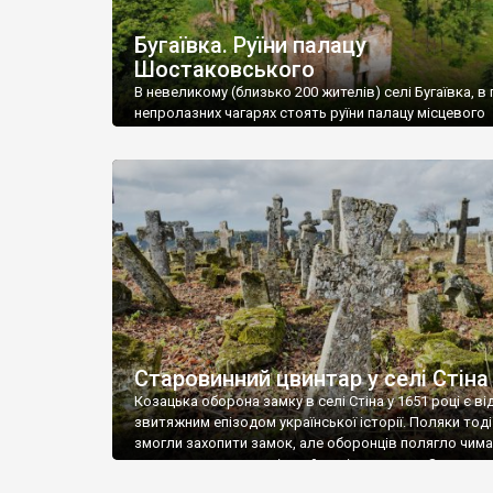
Бугаївка. Руїни палацу
Шостаковського
В невеликому (близько 200 жителів) селі Бугаївка, в 
непролазних чагарях стоять руїни палацу місцевого
поміщика Фелікса Шостаковського. Звели палац у 18
В радянський період у ньому спочатку містилася шк
потім клуб, ще пізніше – гуртожиток. У 60-х роках м
століття тут розмістили туберкульозну лікарню. Кол
палацу виїхала лікарня – ми точно не […]
Старовинний цвинтар у селі Стіна
Козацька оборона замку в селі Стіна у 1651 році є в
звитяжним епізодом української історії. Поляки тоді
змогли захопити замок, але оборонців полягло чимал
поховали на цвинтарі, який тоді називався Замковим
на місці замку церква із кам’яною огорожею, а цвинт