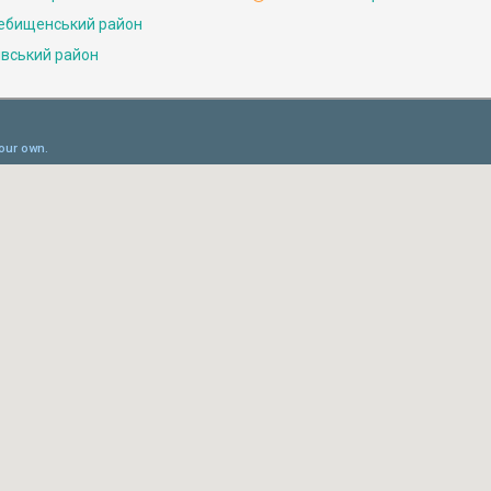
ебищенський район
івський район