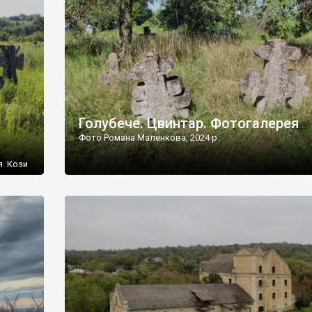
[…]
Голубече. Цвинтар. Фотогалерея
Фото Романа Маленкова, 2024 р.
я. Кози
овищ,
ються
ений
 […]