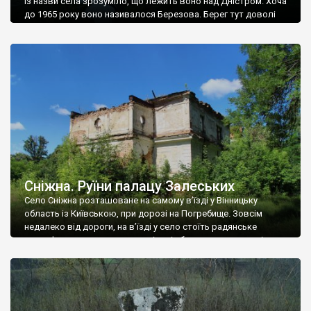
Із назви села зрозуміло, що лежить воно над Дністром. Хоча
до 1965 року воно називалося Березова. Берег тут доволі
високий і крутий, як і майже всюди на Поділлі, але є кілька
грунтових доріг, які збігають аж до самої води – цим
Наддністрянське відрізняється від більшості навколишніх
сіл. У селі є мурована Михайлівська церква. Точної дати […]
Сніжна. Руїни палацу Залеських
Село Сніжна розташоване на самому в’їзді у Вінницьку
область із Київською, при дорозі на Погребище. Зовсім
недалеко від дороги, на в’їзді у село стоїть радянське
рельєфне пано, яке показує жінку і яблуню, а трохи далі, десь
серед дерев, заховалися руїни палацу Залеських. З дороги їх
не видно, але видно дві стареньких колії у траві – […]