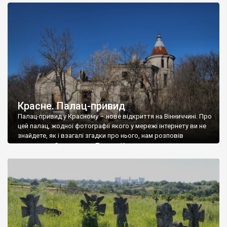
доглянутий, а в іншій суцільна руїна. Руїни палацу Тишкевичів у
Андрушівці, на Вінниччині. Такий стан […]
Красне. Палац-привид
Палац-привид у Красному – нове відкриття на Вінниччині. Про
цей палац, жодної фотографії якого у мережі інтернету ви не
знайдете, як і взагалі згадки про нього, нам розповів
мешканець Самгородка. Палац у Красному вразив не лише
станом руїни і чагарями, які його оточують, але і величчю
навіть у руїні. Можна уявно рекоструювати головний вхід із
[…]