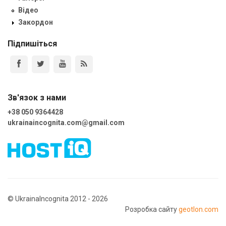
Відео
Закордон
Підпишіться
Зв'язок з нами
+38 050 9364428
ukrainaincognita.com@gmail.com
© UkrainaIncognita 2012 - 2026
Розробка сайту
geotlon.com