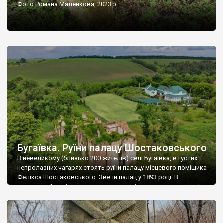
Фото Романа Маленкова, 2023 р.
Бугаївка. Руїни палацу Шостаковського
В невеликому (близько 200 жителів) селі Бугаївка, в густих
непролазних чагарях стоять руїни палацу місцевого поміщика
Фелікса Шостаковського. Звели палац у 1893 році. В
радянський період у ньому спочатку містилася школа, потім
клуб, ще пізніше – гуртожиток. У 60-х роках минулого
століття тут розмістили туберкульозну лікарню. Коли із
палацу виїхала лікарня – ми точно не […]