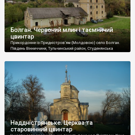
Болган. Червоний млин і таємничий
цвинтар
Прикордонне із Придністров’ям (Молдовою) село Болган.
Південь Вінниччини, Тульчинський район, Студенянська
громада. У селі мешкає близько тисячі осіб. Спочатку ми
дізналися, що у Болгані є величезний захаращений
старовинний цвинтар із кам’яними хрестами. Всі епітафії, які
збереглися, написані кирилицею, церковнослов’янською
мовою. За всіма традиційними ознаками – цвинтар
український. Хрести датуються 19 століттям. У 1924-1940
роках Болган […]
Наддністрянське. Церква та
старовинний цвинтар