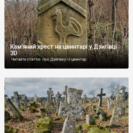
Кам’яний хрест на цвинтарі у Дзигівці
3D
Читайте статтю про Дзигівку і її цвинтар