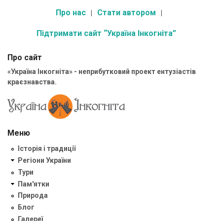
Про нас
Стати автором
Підтримати сайт “Україна Інкогніта”
Про сайт
«Україна Інкогніта» - неприбутковий проект ентузіастів
краєзнавства.
Меню
Історія і традиції
Регіони України
Тури
Пам'ятки
Природа
Блог
Галереї