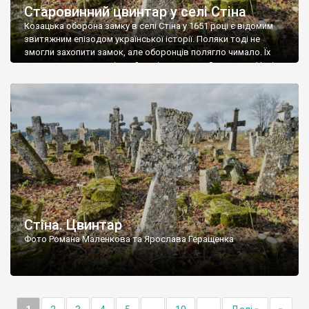
Старовинний цвинтар у селі Стіна
Козацька оборона замку в селі Стіна у 1651 році є відомим
звитяжним епізодом української історії. Поляки тоді не
змогли захопити замок, але оборонців полягло чимало. Їх
поховали на цвинтарі, який тоді називався Замковим. Нині на
місці замку церква із кам’яною огорожею, а цвинтар є. На
ньому чимало хрестів 19 століття, є такі, де епітафії стер […]
Стіна. Цвинтар
Фото Романа Маленкова та Ярослава Геращенка