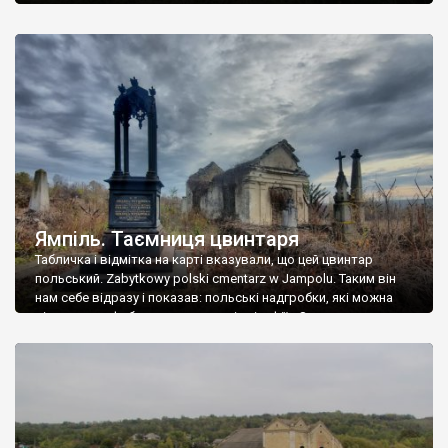
Ямпіль. Таємниця цвинтаря
Табличка і відмітка на карті вказували, що цей цвинтар
польський. Zabytkowy polski cmentarz w Jampolu. Таким він
нам себе відразу і показав: польські надгробки, які можна
віднести до фабричних, польські епітафії… Загалом цвинтар
виявився величезним – порахували площу у GoogleMaps –
виявилося більше семи гектарів. Перше враження про
абсолютну звичайність польського цвинтаря виявилося
оманливим – […]