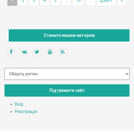
1
2
3
4
5
...
10
...
Далі »
»
Станьте нашим автором
Підтримати сайт
Вхід
Реєстрація