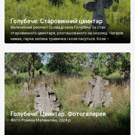
Голубече. Старовинний цвинтар
Величезний респект громаді села Голубече за стан
старовинного цвинтаря, розташованого на околиці. Чагарів
немає, гарна зелена травичка і кози пасуться. Кози –
найкращий регулятор шкідливої, для старих кладовищ,
рослинності. Навесні, коли паростки дерев вкриваються
бруньками, кози ті бруньки обгризають, бо то улюблений
делікатес. На цвинтарі у Голубечому ціла колекція
різноманітних форм хрестів. Село відносно невелике, […]
Голубече. Цвинтар. Фотогалерея
Фото Романа Маленкова, 2024 р.