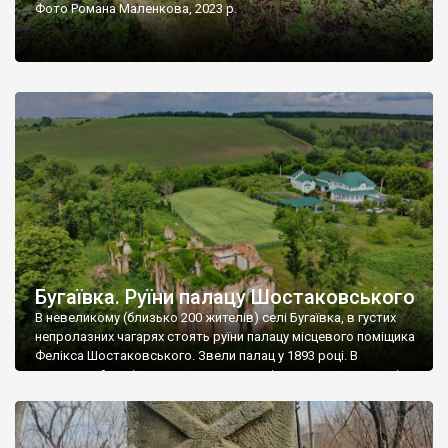
Фото Романа Маленкова, 2023 р.
Бугаївка. Руїни палацу Шостаковського
В невеликому (близько 200 жителів) селі Бугаївка, в густих
непролазних чагарях стоять руїни палацу місцевого поміщика
Фелікса Шостаковського. Звели палац у 1893 році. В
радянський період у ньому спочатку містилася школа, потім
клуб, ще пізніше – гуртожиток. У 60-х роках минулого
століття тут розмістили туберкульозну лікарню. Коли із
палацу виїхала лікарня – ми точно не […]