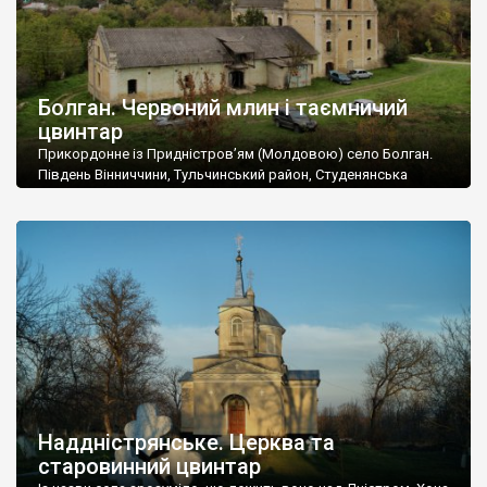
Болган. Червоний млин і таємничий
цвинтар
Прикордонне із Придністров’ям (Молдовою) село Болган.
Південь Вінниччини, Тульчинський район, Студенянська
громада. У селі мешкає близько тисячі осіб. Спочатку ми
дізналися, що у Болгані є величезний захаращений
старовинний цвинтар із кам’яними хрестами. Всі епітафії, які
збереглися, написані кирилицею, церковнослов’янською
мовою. За всіма традиційними ознаками – цвинтар
український. Хрести датуються 19 століттям. У 1924-1940
роках Болган […]
Наддністрянське. Церква та
старовинний цвинтар