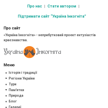
Про нас
Стати автором
Підтримати сайт “Україна Інкогніта”
Про сайт
«Україна Інкогніта» - неприбутковий проект ентузіастів
краєзнавства.
Меню
Історія і традиції
Регіони України
Тури
Пам'ятки
Природа
Блог
Галереї