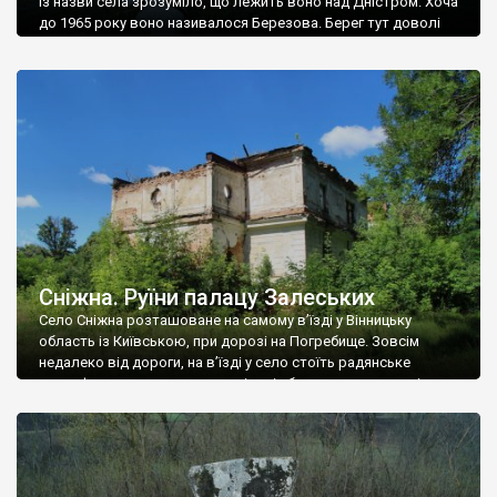
Із назви села зрозуміло, що лежить воно над Дністром. Хоча
до 1965 року воно називалося Березова. Берег тут доволі
високий і крутий, як і майже всюди на Поділлі, але є кілька
грунтових доріг, які збігають аж до самої води – цим
Наддністрянське відрізняється від більшості навколишніх
сіл. У селі є мурована Михайлівська церква. Точної дати […]
Сніжна. Руїни палацу Залеських
Село Сніжна розташоване на самому в’їзді у Вінницьку
область із Київською, при дорозі на Погребище. Зовсім
недалеко від дороги, на в’їзді у село стоїть радянське
рельєфне пано, яке показує жінку і яблуню, а трохи далі, десь
серед дерев, заховалися руїни палацу Залеських. З дороги їх
не видно, але видно дві стареньких колії у траві – […]