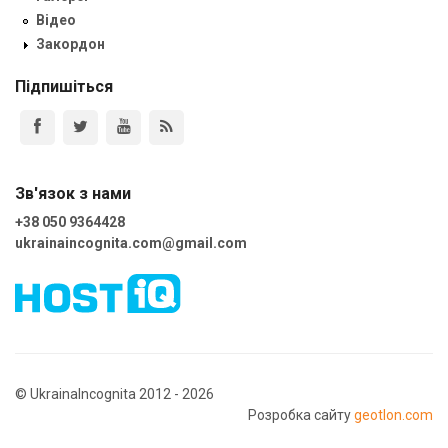
Відео
Закордон
Підпишіться
Зв'язок з нами
+38 050 9364428
ukrainaincognita.com@gmail.com
© UkrainaIncognita 2012 - 2026
Розробка сайту
geotlon.com