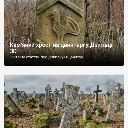
Кам’яний хрест на цвинтарі у Дзигівці
3D
Читайте статтю про Дзигівку і її цвинтар