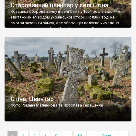
Старовинний цвинтар у селі Стіна
Козацька оборона замку в селі Стіна у 1651 році є відомим
звитяжним епізодом української історії. Поляки тоді не
змогли захопити замок, але оборонців полягло чимало. Їх
поховали на цвинтарі, який тоді називався Замковим. Нині на
місці замку церква із кам’яною огорожею, а цвинтар є. На
ньому чимало хрестів 19 століття, є такі, де епітафії стер […]
Стіна. Цвинтар
Фото Романа Маленкова та Ярослава Геращенка