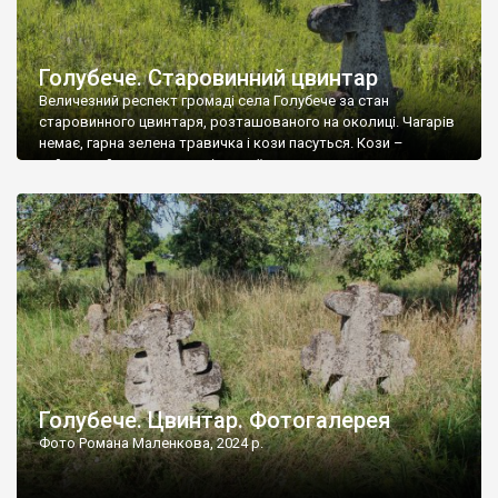
Голубече. Старовинний цвинтар
Величезний респект громаді села Голубече за стан
старовинного цвинтаря, розташованого на околиці. Чагарів
немає, гарна зелена травичка і кози пасуться. Кози –
найкращий регулятор шкідливої, для старих кладовищ,
рослинності. Навесні, коли паростки дерев вкриваються
бруньками, кози ті бруньки обгризають, бо то улюблений
делікатес. На цвинтарі у Голубечому ціла колекція
різноманітних форм хрестів. Село відносно невелике, […]
Голубече. Цвинтар. Фотогалерея
Фото Романа Маленкова, 2024 р.