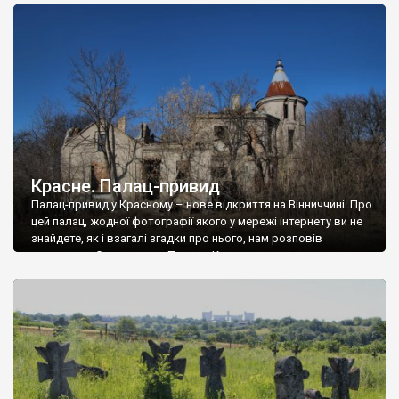
доглянутий, а в іншій суцільна руїна. Руїни палацу Тишкевичів у
Андрушівці, на Вінниччині. Такий стан […]
Красне. Палац-привид
Палац-привид у Красному – нове відкриття на Вінниччині. Про
цей палац, жодної фотографії якого у мережі інтернету ви не
знайдете, як і взагалі згадки про нього, нам розповів
мешканець Самгородка. Палац у Красному вразив не лише
станом руїни і чагарями, які його оточують, але і величчю
навіть у руїні. Можна уявно рекоструювати головний вхід із
[…]