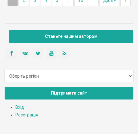
1
2
3
4
5
...
10
...
Далі »
»
Станьте нашим автором
Підтримати сайт
Вхід
Реєстрація