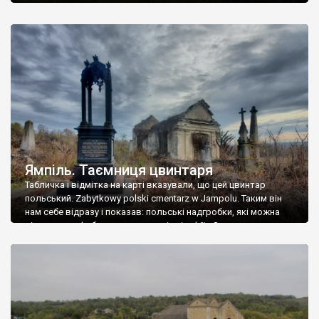
Ямпіль. Таємниця цвинтаря
Табличка і відмітка на карті вказували, що цей цвинтар
польський. Zabytkowy polski cmentarz w Jampolu. Таким він
нам себе відразу і показав: польські надгробки, які можна
віднести до фабричних, польські епітафії… Загалом цвинтар
виявився величезним – порахували площу у GoogleMaps –
виявилося більше семи гектарів. Перше враження про
абсолютну звичайність польського цвинтаря виявилося
оманливим – […]