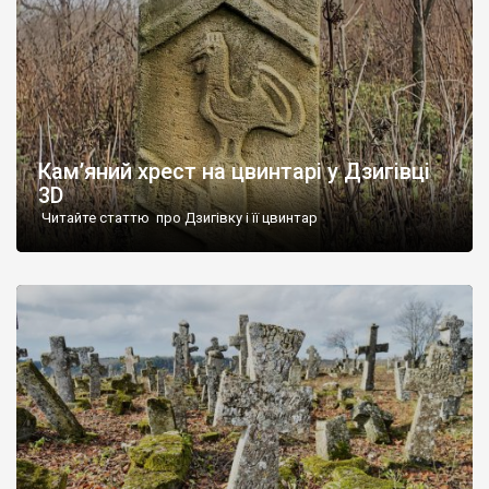
Кам’яний хрест на цвинтарі у Дзигівці
3D
Читайте статтю про Дзигівку і її цвинтар