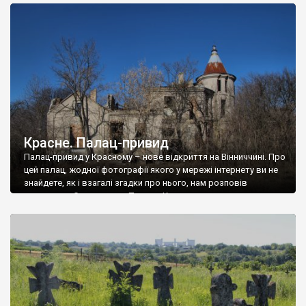
доглянутий, а в іншій суцільна руїна. Руїни палацу Тишкевичів у
Андрушівці, на Вінниччині. Такий стан […]
Красне. Палац-привид
Палац-привид у Красному – нове відкриття на Вінниччині. Про
цей палац, жодної фотографії якого у мережі інтернету ви не
знайдете, як і взагалі згадки про нього, нам розповів
мешканець Самгородка. Палац у Красному вразив не лише
станом руїни і чагарями, які його оточують, але і величчю
навіть у руїні. Можна уявно рекоструювати головний вхід із
[…]