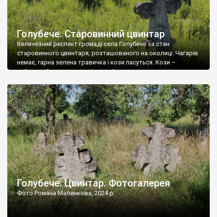
Голубече. Старовинний цвинтар
Величезний респект громаді села Голубече за стан
старовинного цвинтаря, розташованого на околиці. Чагарів
немає, гарна зелена травичка і кози пасуться. Кози –
найкращий регулятор шкідливої, для старих кладовищ,
рослинності. Навесні, коли паростки дерев вкриваються
бруньками, кози ті бруньки обгризають, бо то улюблений
делікатес. На цвинтарі у Голубечому ціла колекція
різноманітних форм хрестів. Село відносно невелике, […]
Голубече. Цвинтар. Фотогалерея
Фото Романа Маленкова, 2024 р.