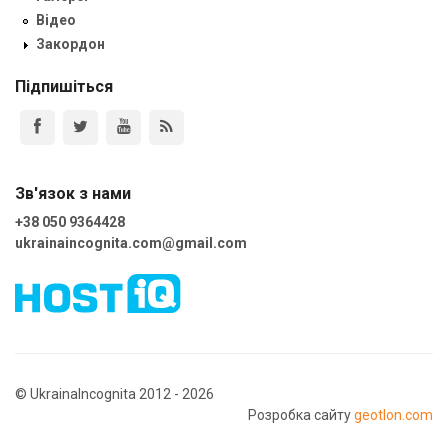
Відео
Закордон
Підпишіться
Зв'язок з нами
+38 050 9364428
ukrainaincognita.com@gmail.com
© UkrainaIncognita 2012 - 2026
Розробка сайту
geotlon.com