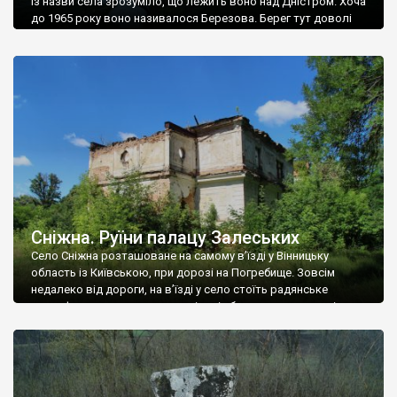
Із назви села зрозуміло, що лежить воно над Дністром. Хоча
до 1965 року воно називалося Березова. Берег тут доволі
високий і крутий, як і майже всюди на Поділлі, але є кілька
грунтових доріг, які збігають аж до самої води – цим
Наддністрянське відрізняється від більшості навколишніх
сіл. У селі є мурована Михайлівська церква. Точної дати […]
Сніжна. Руїни палацу Залеських
Село Сніжна розташоване на самому в’їзді у Вінницьку
область із Київською, при дорозі на Погребище. Зовсім
недалеко від дороги, на в’їзді у село стоїть радянське
рельєфне пано, яке показує жінку і яблуню, а трохи далі, десь
серед дерев, заховалися руїни палацу Залеських. З дороги їх
не видно, але видно дві стареньких колії у траві – […]