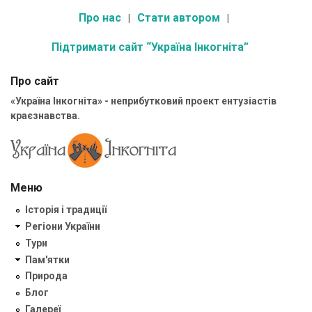
Про нас
Стати автором
Підтримати сайт “Україна Інкогніта”
Про сайт
«Україна Інкогніта» - неприбутковий проект ентузіастів
краєзнавства.
Меню
Історія і традиції
Регіони України
Тури
Пам'ятки
Природа
Блог
Галереї