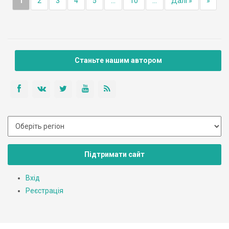
1
2
3
4
5
...
10
...
Далі »
»
Станьте нашим автором
Підтримати сайт
Вхід
Реєстрація