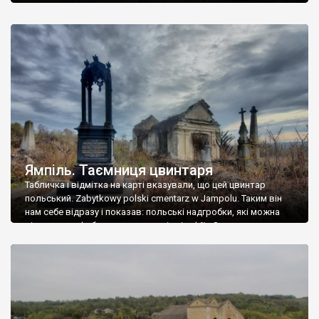
Ямпіль. Таємниця цвинтаря
Табличка і відмітка на карті вказували, що цей цвинтар
польський. Zabytkowy polski cmentarz w Jampolu. Таким він
нам себе відразу і показав: польські надгробки, які можна
віднести до фабричних, польські епітафії… Загалом цвинтар
виявився величезним – порахували площу у GoogleMaps –
виявилося більше семи гектарів. Перше враження про
абсолютну звичайність польського цвинтаря виявилося
оманливим – […]