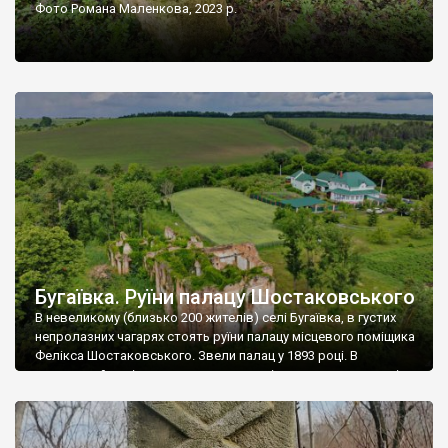
Фото Романа Маленкова, 2023 р.
Бугаївка. Руїни палацу Шостаковського
В невеликому (близько 200 жителів) селі Бугаївка, в густих
непролазних чагарях стоять руїни палацу місцевого поміщика
Фелікса Шостаковського. Звели палац у 1893 році. В
радянський період у ньому спочатку містилася школа, потім
клуб, ще пізніше – гуртожиток. У 60-х роках минулого
століття тут розмістили туберкульозну лікарню. Коли із
палацу виїхала лікарня – ми точно не […]