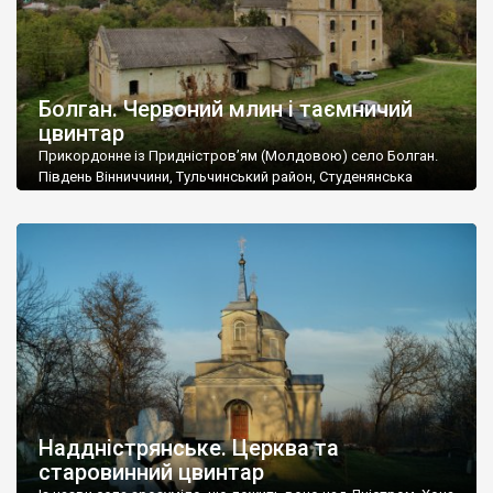
Болган. Червоний млин і таємничий
цвинтар
Прикордонне із Придністров’ям (Молдовою) село Болган.
Південь Вінниччини, Тульчинський район, Студенянська
громада. У селі мешкає близько тисячі осіб. Спочатку ми
дізналися, що у Болгані є величезний захаращений
старовинний цвинтар із кам’яними хрестами. Всі епітафії, які
збереглися, написані кирилицею, церковнослов’янською
мовою. За всіма традиційними ознаками – цвинтар
український. Хрести датуються 19 століттям. У 1924-1940
роках Болган […]
Наддністрянське. Церква та
старовинний цвинтар