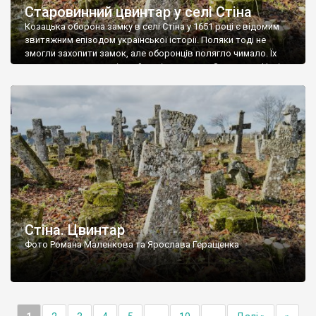
Старовинний цвинтар у селі Стіна
Козацька оборона замку в селі Стіна у 1651 році є відомим
звитяжним епізодом української історії. Поляки тоді не
змогли захопити замок, але оборонців полягло чимало. Їх
поховали на цвинтарі, який тоді називався Замковим. Нині на
місці замку церква із кам’яною огорожею, а цвинтар є. На
ньому чимало хрестів 19 століття, є такі, де епітафії стер […]
Стіна. Цвинтар
Фото Романа Маленкова та Ярослава Геращенка