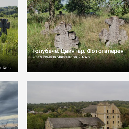
[…]
Голубече. Цвинтар. Фотогалерея
Фото Романа Маленкова, 2024 р.
я. Кози
овищ,
ються
ений
 […]