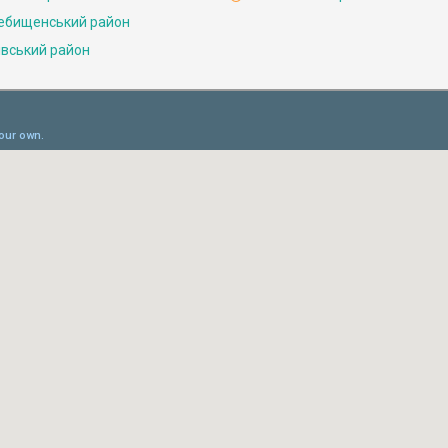
ебищенський район
івський район