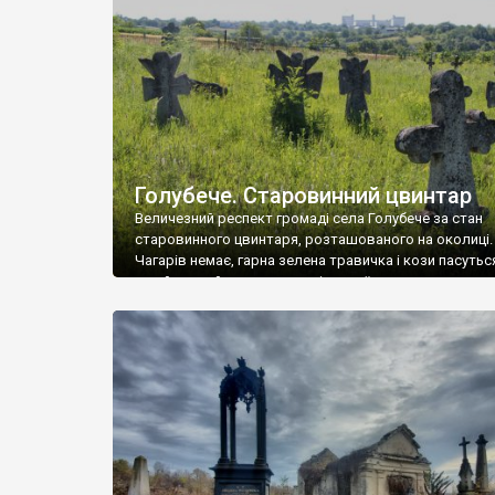
у Андрушівці, на Вінниччині. Такий стан […]
Голубече. Старовинний цвинтар
Величезний респект громаді села Голубече за стан
старовинного цвинтаря, розташованого на околиці.
Чагарів немає, гарна зелена травичка і кози пасутьс
– найкращий регулятор шкідливої, для старих клад
рослинності. Навесні, коли паростки дерев вкрива
бруньками, кози ті бруньки обгризають, бо то улюбл
делікатес. На цвинтарі у Голубечому ціла колекція
різноманітних форм хрестів. Село відносно невелике,