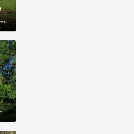
й
лган.
а
 ми
ї, які
кою
940
у
ім
і,
 З