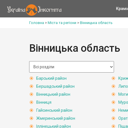
Крам
Головна
>
Міста та регіони
>
Вінницька область
Вінницька область
Барський район
Криж
Бершадський район
Липо
Вінницький район
Моги
Вінниця
Муро
Гайсинський район
Неми
Жмеринський район
Орат
Іллінецький район
Піща