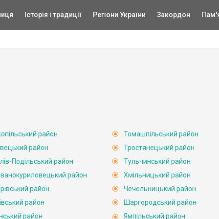
ниця
Історія і традиції
Регіони України
Закордон
Пам'
опільський район
Томашпільський район
вецький район
Тростянецький район
лів-Подільський район
Тульчинський район
ванокуриловецький район
Хмільницький район
рівський район
Чечельницький район
івський район
Шаргородський район
нський район
Ямпільський район