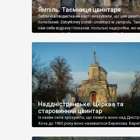
Ямпіль. Таємниця цвинтаря
Табличка і відмітка на карті вказували, що цей цвинт
польський. Zabytkowy polski cmentarz w Jampolu. Так
нам себе відразу і показав: польські надгробки, які
віднести до фабричних, польські епітафії… Загалом 
виявився величезним – порахували площу у Google
виявилося більше семи гектарів. Перше враження п
абсолютну звичайність польського цвинтаря вияви
оманливим – […]
Наддністрянське. Церква та
старовинний цвинтар
Із назви села зрозуміло, що лежить воно над Дністр
Хоча до 1965 року воно називалося Березова. Берег
доволі високий і крутий, як і майже всюди на Поділлі
кілька грунтових доріг, які збігають аж до самої вод