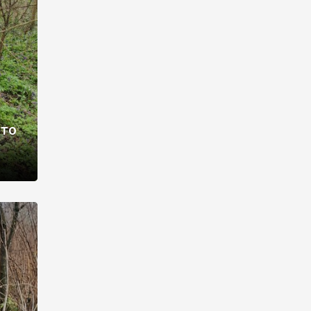
раві –
ото