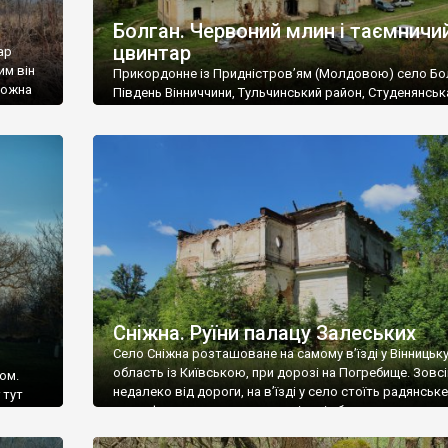
Болган. Червоний млин і таємничи
цвинтар
ар
им він
Прикордонне із Придністров’ям (Молдовою) село Бо
 можна
Південь Вінниччини, Тульчинський район, Студенянськ
цвинтар
громада. У селі мешкає близько тисячі осіб. Спочатку
Maps –
дізналися, що у Болгані є величезний захаращений
ро
старовинний цвинтар із кам’яними хрестами. Всі епітафі
лося
збереглися, написані кирилицею, церковнослов’янсь
мовою. За всіма традиційними ознаками – цвинтар
український. Хрести датуються 19 століттям. У 1924-1
роках Болган […]
Сніжна. Руїни палацу Залеських
Село Сніжна розташоване на самому в’їзді у Вінницьк
область із Київською, при дорозі на Погребище. Зовс
ом.
недалеко від дороги, на в’їзді у село стоїть радянське
 тут
рельєфне пано, яке показує жінку і яблуню, а трохи дал
, але є
десь серед дерев, заховалися руїни палацу Залеських.
и – цим