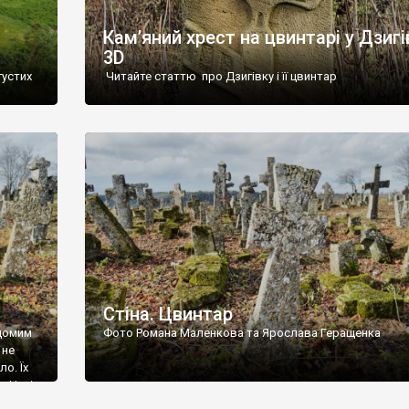
Кам’яний хрест на цвинтарі у Дзигі
3D
густих
Читайте статтю про Дзигівку і її цвинтар
93 році.
ола,
инулого
и із
Стіна. Цвинтар
ідомим
Фото Романа Маленкова та Ярослава Геращенка
 не
о. Їх
. Нині
ар є.