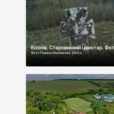
Наддністрянське відрізняється від більшості навко
сіл. У селі є мурована Михайлівська церква. Точної д
Козлів. Старовинний цвинтар. Фо
Фото Романа Маленкова, 2023 р.