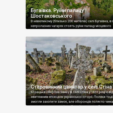
Бугаївка. Руїни палацу
Шостаковського
В невеликому (близько 200 жителів) селі Бугаївка, в 
непролазних чагарях стоять руїни палацу місцевого
поміщика Фелікса Шостаковського. Звели палац у 18
В радянський період у ньому спочатку містилася шк
потім клуб, ще пізніше – гуртожиток. У 60-х роках м
століття тут розмістили туберкульозну лікарню. Кол
палацу виїхала лікарня – ми точно не […]
Старовинний цвинтар у селі Стіна
Козацька оборона замку в селі Стіна у 1651 році є в
звитяжним епізодом української історії. Поляки тоді
змогли захопити замок, але оборонців полягло чимал
поховали на цвинтарі, який тоді називався Замковим
на місці замку церква із кам’яною огорожею, а цвинт