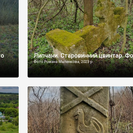
дороги їх не видно, але видно дві стареньких колії у т
лишніх
[…]
ати […]
то
Липчани. Старовинний цвинтар. Ф
Фото Романа Маленкова, 2023 р.