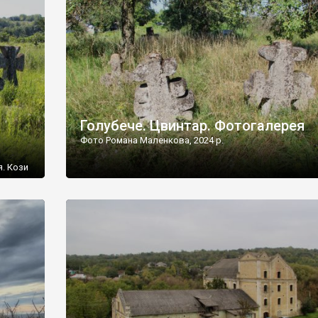
[…]
Голубече. Цвинтар. Фотогалерея
Фото Романа Маленкова, 2024 р.
я. Кози
овищ,
ються
ений
 […]