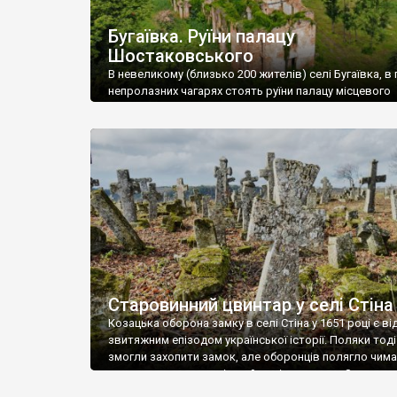
Бугаївка. Руїни палацу
Шостаковського
В невеликому (близько 200 жителів) селі Бугаївка, в 
непролазних чагарях стоять руїни палацу місцевого
поміщика Фелікса Шостаковського. Звели палац у 18
В радянський період у ньому спочатку містилася шк
потім клуб, ще пізніше – гуртожиток. У 60-х роках м
століття тут розмістили туберкульозну лікарню. Кол
палацу виїхала лікарня – ми точно не […]
Старовинний цвинтар у селі Стіна
Козацька оборона замку в селі Стіна у 1651 році є в
звитяжним епізодом української історії. Поляки тоді
змогли захопити замок, але оборонців полягло чимал
поховали на цвинтарі, який тоді називався Замковим
на місці замку церква із кам’яною огорожею, а цвинт