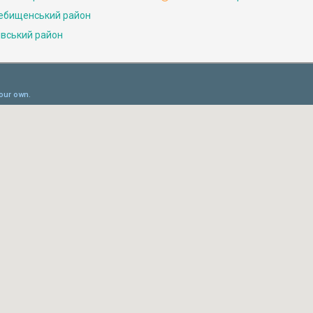
ебищенський район
івський район