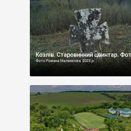
Наддністрянське відрізняється від більшості навко
сіл. У селі є мурована Михайлівська церква. Точної д
Козлів. Старовинний цвинтар. Фо
Фото Романа Маленкова, 2023 р.