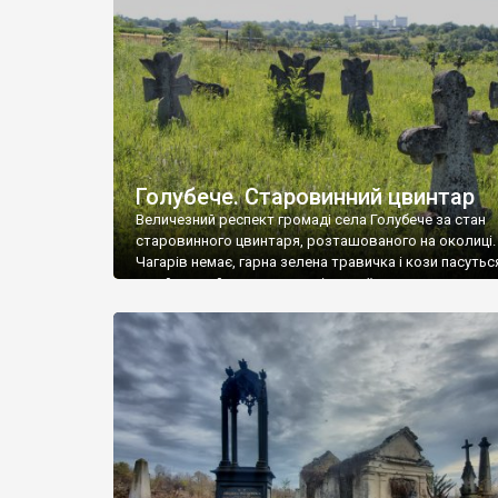
у Андрушівці, на Вінниччині. Такий стан […]
Голубече. Старовинний цвинтар
Величезний респект громаді села Голубече за стан
старовинного цвинтаря, розташованого на околиці.
Чагарів немає, гарна зелена травичка і кози пасутьс
– найкращий регулятор шкідливої, для старих клад
рослинності. Навесні, коли паростки дерев вкрива
бруньками, кози ті бруньки обгризають, бо то улюбл
делікатес. На цвинтарі у Голубечому ціла колекція
різноманітних форм хрестів. Село відносно невелике,