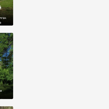
й
лган.
а
 ми
ї, які
кою
940
у
ім
і,
 З