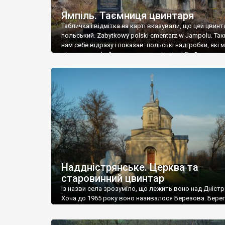
Ямпіль. Таємниця цвинтаря
Табличка і відмітка на карті вказували, що цей цвинт
польський. Zabytkowy polski cmentarz w Jampolu. Так
нам себе відразу і показав: польські надгробки, які
віднести до фабричних, польські епітафії… Загалом 
виявився величезним – порахували площу у Google
виявилося більше семи гектарів. Перше враження п
абсолютну звичайність польського цвинтаря вияви
оманливим – […]
Наддністрянське. Церква та
старовинний цвинтар
Із назви села зрозуміло, що лежить воно над Дністр
Хоча до 1965 року воно називалося Березова. Берег
доволі високий і крутий, як і майже всюди на Поділлі
кілька грунтових доріг, які збігають аж до самої вод