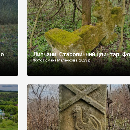
дороги їх не видно, але видно дві стареньких колії у т
лишніх
[…]
ати […]
то
Липчани. Старовинний цвинтар. Ф
Фото Романа Маленкова, 2023 р.