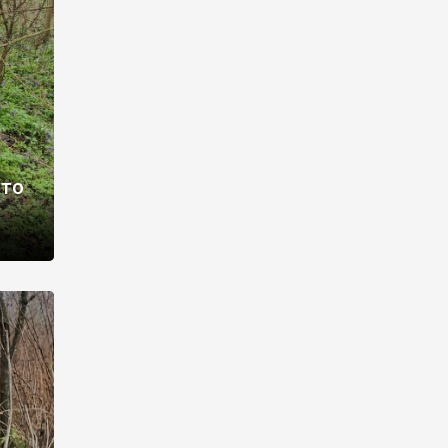
раві –
ото