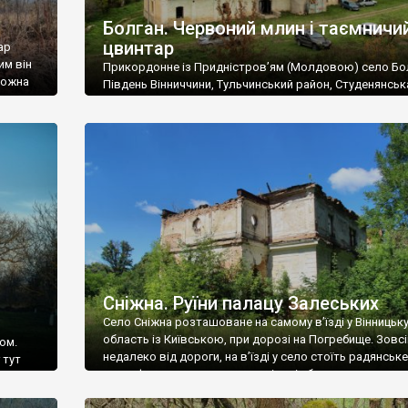
Болган. Червоний млин і таємничи
цвинтар
ар
им він
Прикордонне із Придністров’ям (Молдовою) село Бо
 можна
Південь Вінниччини, Тульчинський район, Студенянськ
цвинтар
громада. У селі мешкає близько тисячі осіб. Спочатку
Maps –
дізналися, що у Болгані є величезний захаращений
ро
старовинний цвинтар із кам’яними хрестами. Всі епітафі
лося
збереглися, написані кирилицею, церковнослов’янсь
мовою. За всіма традиційними ознаками – цвинтар
український. Хрести датуються 19 століттям. У 1924-1
роках Болган […]
Сніжна. Руїни палацу Залеських
Село Сніжна розташоване на самому в’їзді у Вінницьк
область із Київською, при дорозі на Погребище. Зовс
ом.
недалеко від дороги, на в’їзді у село стоїть радянське
 тут
рельєфне пано, яке показує жінку і яблуню, а трохи дал
, але є
десь серед дерев, заховалися руїни палацу Залеських.
и – цим