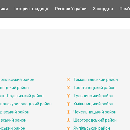
ниця
Історія і традиції
Регіони України
Закордон
Пам'
опільський район
Томашпільський район
вецький район
Тростянецький район
лів-Подільський район
Тульчинський район
ванокуриловецький район
Хмільницький район
рівський район
Чечельницький район
івський район
Шаргородський район
нський район
Ямпільський район