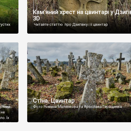
Кам’яний хрест на цвинтарі у Дзигі
3D
густих
Читайте статтю про Дзигівку і її цвинтар
93 році.
ола,
инулого
и із
Стіна. Цвинтар
ідомим
Фото Романа Маленкова та Ярослава Геращенка
 не
о. Їх
. Нині
ар є.