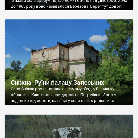
Із назви села зрозуміло, що лежить воно над Дністром. Хоча
до 1965 року воно називалося Березова. Берег тут доволі
високий і крутий, як і майже всюди на Поділлі, але є кілька
грунтових доріг, які збігають аж до самої води – цим
Наддністрянське відрізняється від більшості навколишніх
сіл. У селі є мурована Михайлівська церква. Точної дати […]
Сніжна. Руїни палацу Залеських
Село Сніжна розташоване на самому в’їзді у Вінницьку
область із Київською, при дорозі на Погребище. Зовсім
недалеко від дороги, на в’їзді у село стоїть радянське
рельєфне пано, яке показує жінку і яблуню, а трохи далі, десь
серед дерев, заховалися руїни палацу Залеських. З дороги їх
не видно, але видно дві стареньких колії у траві – […]