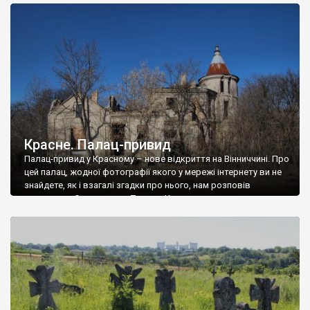
доглянутий, а в іншій суцільна руїна. Руїни палацу Тишкевичів у
Андрушівці, на Вінниччині. Такий стан […]
Красне. Палац-привид
Палац-привид у Красному – нове відкриття на Вінниччині. Про
цей палац, жодної фотографії якого у мережі інтернету ви не
знайдете, як і взагалі згадки про нього, нам розповів
мешканець Самгородка. Палац у Красному вразив не лише
станом руїни і чагарями, які його оточують, але і величчю
навіть у руїні. Можна уявно рекоструювати головний вхід із
[…]