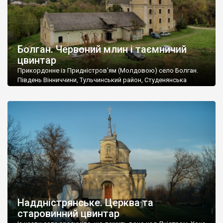
Болган. Червоний млин і таємничий
цвинтар
Прикордонне із Придністров’ям (Молдовою) село Болган.
Південь Вінниччини, Тульчинський район, Студенянська
громада. У селі мешкає близько тисячі осіб. Спочатку ми
дізналися, що у Болгані є величезний захаращений
старовинний цвинтар із кам’яними хрестами. Всі епітафії, які
збереглися, написані кирилицею, церковнослов’янською
мовою. За всіма традиційними ознаками – цвинтар
український. Хрести датуються 19 століттям. У 1924-1940
роках Болган […]
Наддністрянське. Церква та
старовинний цвинтар