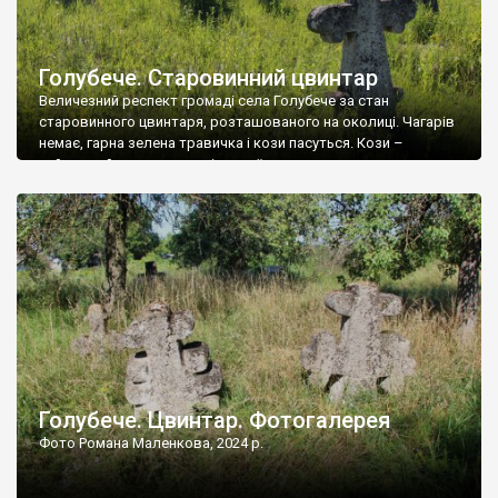
Голубече. Старовинний цвинтар
Величезний респект громаді села Голубече за стан
старовинного цвинтаря, розташованого на околиці. Чагарів
немає, гарна зелена травичка і кози пасуться. Кози –
найкращий регулятор шкідливої, для старих кладовищ,
рослинності. Навесні, коли паростки дерев вкриваються
бруньками, кози ті бруньки обгризають, бо то улюблений
делікатес. На цвинтарі у Голубечому ціла колекція
різноманітних форм хрестів. Село відносно невелике, […]
Голубече. Цвинтар. Фотогалерея
Фото Романа Маленкова, 2024 р.