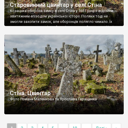
Старовинний цвинтар у селі Стіна
Козацька оборона замку в селі Стіна у 1651 році є відомим
звитяжним епізодом української історії. Поляки тоді не
змогли захопити замок, але оборонців полягло чимало. Їх
поховали на цвинтарі, який тоді називався Замковим. Нині на
місці замку церква із кам’яною огорожею, а цвинтар є. На
ньому чимало хрестів 19 століття, є такі, де епітафії стер […]
Стіна. Цвинтар
Фото Романа Маленкова та Ярослава Геращенка