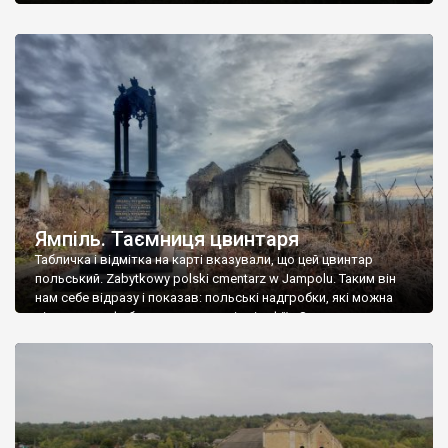
Ямпіль. Таємниця цвинтаря
Табличка і відмітка на карті вказували, що цей цвинтар
польський. Zabytkowy polski cmentarz w Jampolu. Таким він
нам себе відразу і показав: польські надгробки, які можна
віднести до фабричних, польські епітафії… Загалом цвинтар
виявився величезним – порахували площу у GoogleMaps –
виявилося більше семи гектарів. Перше враження про
абсолютну звичайність польського цвинтаря виявилося
оманливим – […]