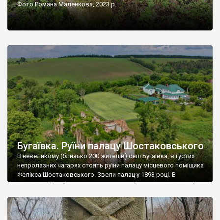
Фото Романа Маленкова, 2023 р.
Бугаївка. Руїни палацу Шостаковського
В невеликому (близько 200 жителів) селі Бугаївка, в густих
непролазних чагарях стоять руїни палацу місцевого поміщика
Фелікса Шостаковського. Звели палац у 1893 році. В
радянський період у ньому спочатку містилася школа, потім
клуб, ще пізніше – гуртожиток. У 60-х роках минулого
століття тут розмістили туберкульозну лікарню. Коли із
палацу виїхала лікарня – ми точно не […]