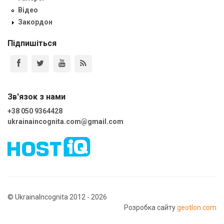
Відео
Закордон
Підпишіться
Зв'язок з нами
+38 050 9364428
ukrainaincognita.com@gmail.com
© UkrainaIncognita 2012 - 2026
Розробка сайту
geotlon.com