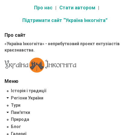
Про нас
Стати автором
Підтримати сайт “Україна Інкогніта”
Про сайт
«Україна Інкогніта» - неприбутковий проект ентузіастів
краєзнавства.
Меню
Історія і традиції
Регіони України
Тури
Пам'ятки
Природа
Блог
Галереї