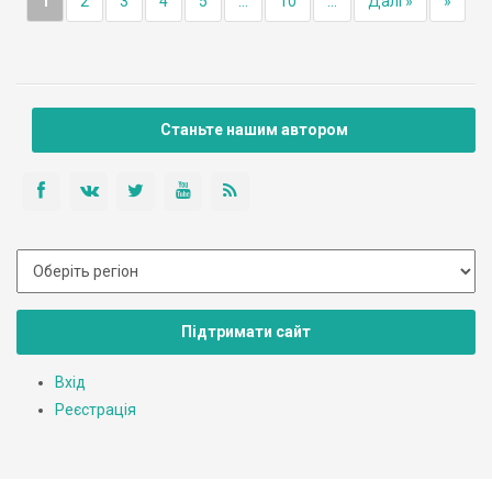
1
2
3
4
5
...
10
...
Далі »
»
Станьте нашим автором
Підтримати сайт
Вхід
Реєстрація