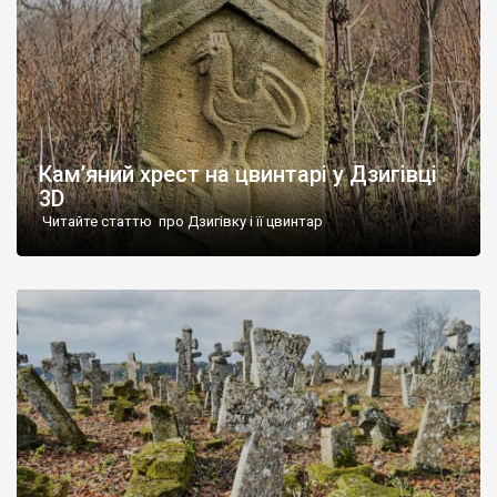
Кам’яний хрест на цвинтарі у Дзигівці
3D
Читайте статтю про Дзигівку і її цвинтар