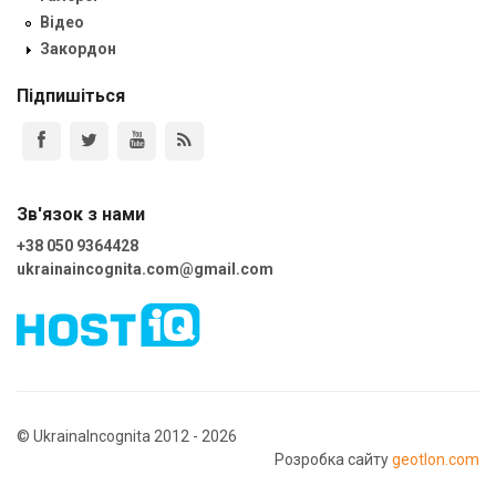
Відео
Закордон
Підпишіться
Зв'язок з нами
+38 050 9364428
ukrainaincognita.com@gmail.com
© UkrainaIncognita 2012 - 2026
Розробка сайту
geotlon.com