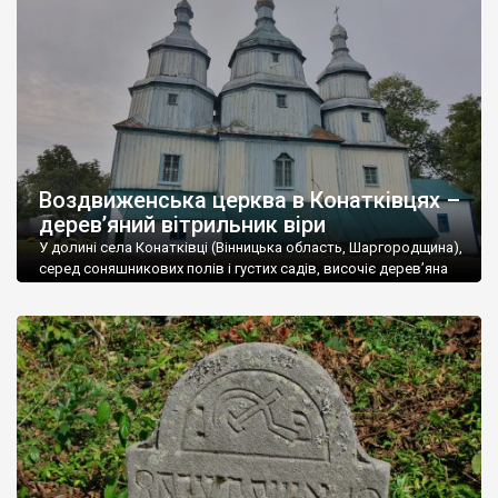
53,5% проживає в сільській місцевості, а 46,5% в містах. В
області 17 міст, 30 селищ міського типу і 1467 сіл. У м. Вінниця
проживає близько 370 тис. чоловік.
Вінниччина – регіон з величезним туристичним потенціалом.
Туристичні об’єкти Вінниччини дуже різноманітні, але поки що
не користуються великою популярністю через слабку рекламу
і, досить часто, занедбаний стан.
Воздвиженська церква в Конатківцях –
Вінниччина у свій час була улюбленим місцем поселення
дерев’яний вітрильник віри
польської шляхти, тому на території області збереглася
велика кількість панських садиб і палаців. У Тульчині,
У долині села Конатківці (Вінницька область, Шаргородщина),
наприклад, розташований найбільший палац в Україні, який
серед соняшникових полів і густих садів, височіє дерев’яна
Воздвиженська церква – одна з найвитонченіших святинь
колись належав родині Потоцьких. У
Старій Прилуці стоїть
України. Її образ – не просто архітектурна спадщина, а
палац – копія Маріїнського
. Розкішні палаци збереглися в
поетичний символ духовного корабля, що лине до архіпелагу
Немирові
,
Верхівці
,
Ободівці
та інших містах і селах
Царства Божого. «Чи бачили ви колись інший храм, більш
Вінниччини.
подібний до дивовижного Божого вітрильника, що лине […]
На Вінниччині дуже багато старовинних культових об’єктів:
храмів (як православних так і католицьких), монастирів. На
особливу увагу заслуговують мавзолей Потоцьких у
Печері
,
печерний монастир у Лядовій.