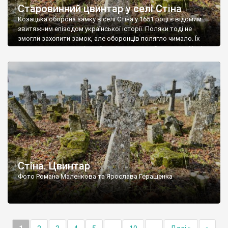
Старовинний цвинтар у селі Стіна
Козацька оборона замку в селі Стіна у 1651 році є відомим
звитяжним епізодом української історії. Поляки тоді не
змогли захопити замок, але оборонців полягло чимало. Їх
поховали на цвинтарі, який тоді називався Замковим. Нині на
місці замку церква із кам’яною огорожею, а цвинтар є. На
ньому чимало хрестів 19 століття, є такі, де епітафії стер […]
Стіна. Цвинтар
Фото Романа Маленкова та Ярослава Геращенка