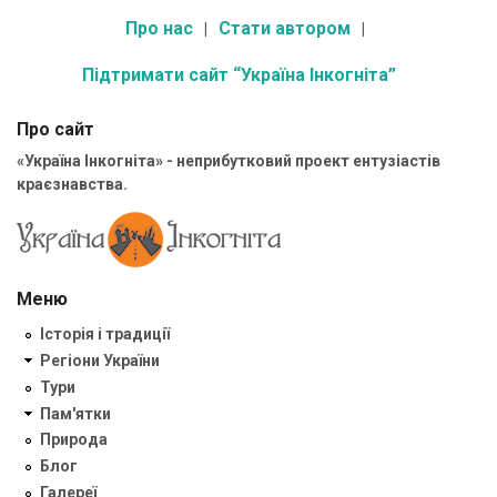
Про нас
Стати автором
Підтримати сайт “Україна Інкогніта”
Про сайт
«Україна Інкогніта» - неприбутковий проект ентузіастів
краєзнавства.
Меню
Історія і традиції
Регіони України
Тури
Пам'ятки
Природа
Блог
Галереї