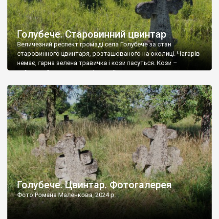
Голубече. Старовинний цвинтар
Величезний респект громаді села Голубече за стан
старовинного цвинтаря, розташованого на околиці. Чагарів
немає, гарна зелена травичка і кози пасуться. Кози –
найкращий регулятор шкідливої, для старих кладовищ,
рослинності. Навесні, коли паростки дерев вкриваються
бруньками, кози ті бруньки обгризають, бо то улюблений
делікатес. На цвинтарі у Голубечому ціла колекція
різноманітних форм хрестів. Село відносно невелике, […]
Голубече. Цвинтар. Фотогалерея
Фото Романа Маленкова, 2024 р.