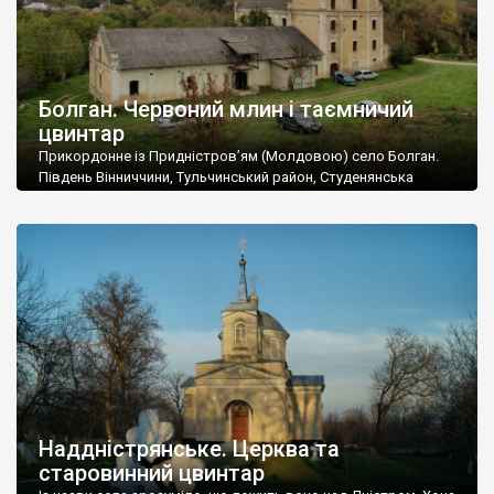
Болган. Червоний млин і таємничий
цвинтар
Прикордонне із Придністров’ям (Молдовою) село Болган.
Південь Вінниччини, Тульчинський район, Студенянська
громада. У селі мешкає близько тисячі осіб. Спочатку ми
дізналися, що у Болгані є величезний захаращений
старовинний цвинтар із кам’яними хрестами. Всі епітафії, які
збереглися, написані кирилицею, церковнослов’янською
мовою. За всіма традиційними ознаками – цвинтар
український. Хрести датуються 19 століттям. У 1924-1940
роках Болган […]
Наддністрянське. Церква та
старовинний цвинтар