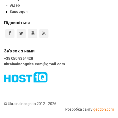
Відео
Закордон
Підпишіться
Зв'язок з нами
+38 050 9364428
ukrainaincognita.com@gmail.com
© UkrainaIncognita 2012 - 2026
Розробка сайту
geotlon.com