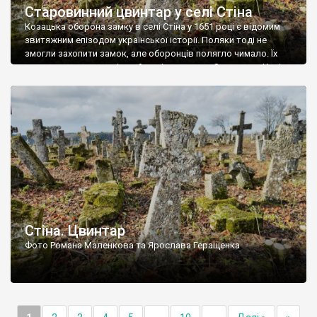
Старовинний цвинтар у селі Стіна
Козацька оборона замку в селі Стіна у 1651 році є відомим
звитяжним епізодом української історії. Поляки тоді не
змогли захопити замок, але оборонців полягло чимало. Їх
поховали на цвинтарі, який тоді називався Замковим. Нині на
місці замку церква із кам’яною огорожею, а цвинтар є. На
ньому чимало хрестів 19 століття, є такі, де епітафії стер […]
Стіна. Цвинтар
Фото Романа Маленкова та Ярослава Геращенка