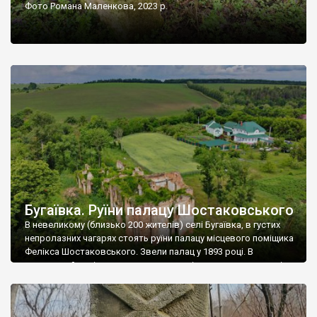
Фото Романа Маленкова, 2023 р.
Бугаївка. Руїни палацу Шостаковського
В невеликому (близько 200 жителів) селі Бугаївка, в густих
непролазних чагарях стоять руїни палацу місцевого поміщика
Фелікса Шостаковського. Звели палац у 1893 році. В
радянський період у ньому спочатку містилася школа, потім
клуб, ще пізніше – гуртожиток. У 60-х роках минулого
століття тут розмістили туберкульозну лікарню. Коли із
палацу виїхала лікарня – ми точно не […]