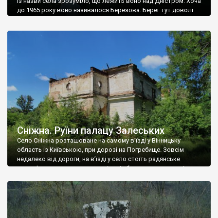
Із назви села зрозуміло, що лежить воно над Дністром. Хоча
до 1965 року воно називалося Березова. Берег тут доволі
високий і крутий, як і майже всюди на Поділлі, але є кілька
грунтових доріг, які збігають аж до самої води – цим
Наддністрянське відрізняється від більшості навколишніх
сіл. У селі є мурована Михайлівська церква. Точної дати […]
Сніжна. Руїни палацу Залеських
Село Сніжна розташоване на самому в’їзді у Вінницьку
область із Київською, при дорозі на Погребище. Зовсім
недалеко від дороги, на в’їзді у село стоїть радянське
рельєфне пано, яке показує жінку і яблуню, а трохи далі, десь
серед дерев, заховалися руїни палацу Залеських. З дороги їх
не видно, але видно дві стареньких колії у траві – […]