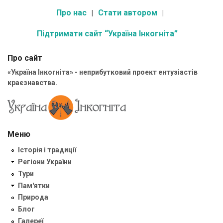
Про нас
Стати автором
Підтримати сайт “Україна Інкогніта”
Про сайт
«Україна Інкогніта» - неприбутковий проект ентузіастів
краєзнавства.
Меню
Історія і традиції
Регіони України
Тури
Пам'ятки
Природа
Блог
Галереї