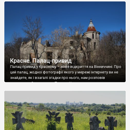
доглянутий, а в іншій суцільна руїна. Руїни палацу Тишкевичів у
Андрушівці, на Вінниччині. Такий стан […]
Красне. Палац-привид
Палац-привид у Красному – нове відкриття на Вінниччині. Про
цей палац, жодної фотографії якого у мережі інтернету ви не
знайдете, як і взагалі згадки про нього, нам розповів
мешканець Самгородка. Палац у Красному вразив не лише
станом руїни і чагарями, які його оточують, але і величчю
навіть у руїні. Можна уявно рекоструювати головний вхід із
[…]