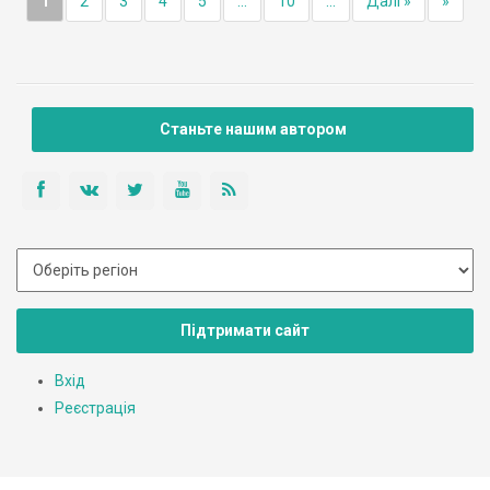
1
2
3
4
5
...
10
...
Далі »
»
Станьте нашим автором
Підтримати сайт
Вхід
Реєстрація