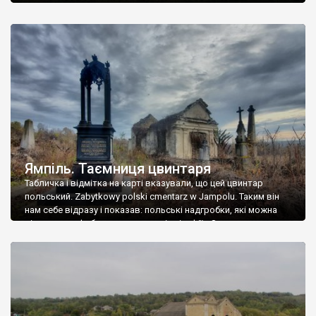
Ямпіль. Таємниця цвинтаря
Табличка і відмітка на карті вказували, що цей цвинтар
польський. Zabytkowy polski cmentarz w Jampolu. Таким він
нам себе відразу і показав: польські надгробки, які можна
віднести до фабричних, польські епітафії… Загалом цвинтар
виявився величезним – порахували площу у GoogleMaps –
виявилося більше семи гектарів. Перше враження про
абсолютну звичайність польського цвинтаря виявилося
оманливим – […]