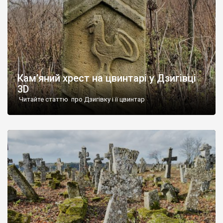
Кам’яний хрест на цвинтарі у Дзигівці
3D
Читайте статтю про Дзигівку і її цвинтар