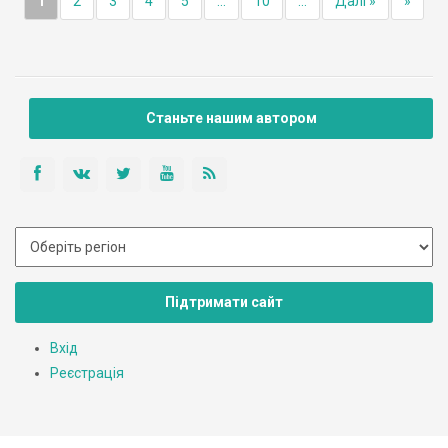
1
2
3
4
5
...
10
...
Далі »
»
Станьте нашим автором
Підтримати сайт
Вхід
Реєстрація