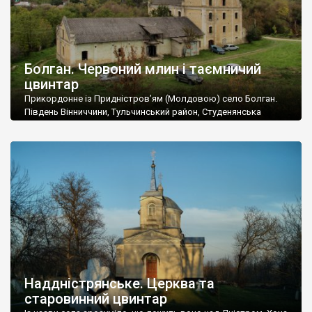
Болган. Червоний млин і таємничий
цвинтар
Прикордонне із Придністров’ям (Молдовою) село Болган.
Південь Вінниччини, Тульчинський район, Студенянська
громада. У селі мешкає близько тисячі осіб. Спочатку ми
дізналися, що у Болгані є величезний захаращений
старовинний цвинтар із кам’яними хрестами. Всі епітафії, які
збереглися, написані кирилицею, церковнослов’янською
мовою. За всіма традиційними ознаками – цвинтар
український. Хрести датуються 19 століттям. У 1924-1940
роках Болган […]
Наддністрянське. Церква та
старовинний цвинтар