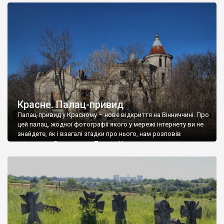
доглянутий, а в іншій суцільна руїна. Руїни палацу Тишкевичів у
Андрушівці, на Вінниччині. Такий стан […]
Красне. Палац-привид
Палац-привид у Красному – нове відкриття на Вінниччині. Про
цей палац, жодної фотографії якого у мережі інтернету ви не
знайдете, як і взагалі згадки про нього, нам розповів
мешканець Самгородка. Палац у Красному вразив не лише
станом руїни і чагарями, які його оточують, але і величчю
навіть у руїні. Можна уявно рекоструювати головний вхід із
[…]