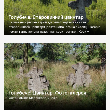
Голубече. Старовинний цвинтар
Величезний респект громаді села Голубече за стан
старовинного цвинтаря, розташованого на околиці. Чагарів
немає, гарна зелена травичка і кози пасуться. Кози –
найкращий регулятор шкідливої, для старих кладовищ,
рослинності. Навесні, коли паростки дерев вкриваються
бруньками, кози ті бруньки обгризають, бо то улюблений
делікатес. На цвинтарі у Голубечому ціла колекція
різноманітних форм хрестів. Село відносно невелике, […]
Голубече. Цвинтар. Фотогалерея
Фото Романа Маленкова, 2024 р.