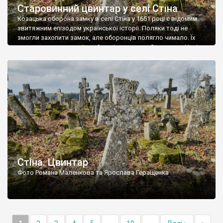
Старовинний цвинтар у селі Стіна
Козацька оборона замку в селі Стіна у 1651 році є відомим
звитяжним епізодом української історії. Поляки тоді не
змогли захопити замок, але оборонців полягло чимало. Їх
поховали на цвинтарі, який тоді називався Замковим. Нині на
місці замку церква із кам’яною огорожею, а цвинтар є. На
ньому чимало хрестів 19 століття, є такі, де епітафії стер […]
Стіна. Цвинтар
Фото Романа Маленкова та Ярослава Геращенка