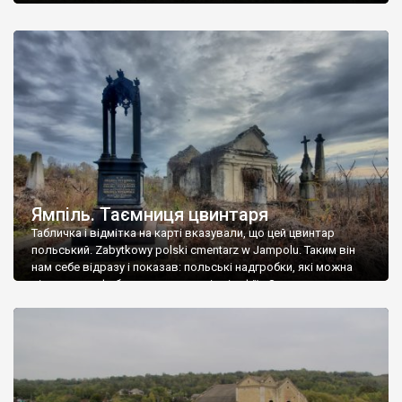
Ямпіль. Таємниця цвинтаря
Табличка і відмітка на карті вказували, що цей цвинтар
польський. Zabytkowy polski cmentarz w Jampolu. Таким він
нам себе відразу і показав: польські надгробки, які можна
віднести до фабричних, польські епітафії… Загалом цвинтар
виявився величезним – порахували площу у GoogleMaps –
виявилося більше семи гектарів. Перше враження про
абсолютну звичайність польського цвинтаря виявилося
оманливим – […]