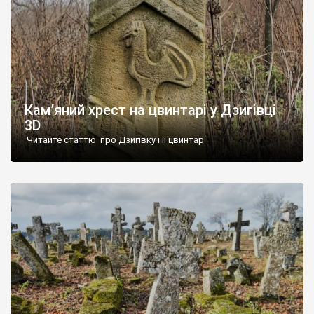
Кам’яний хрест на цвинтарі у Дзигівці
3D
Читайте статтю про Дзигівку і її цвинтар