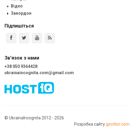
Відео
Закордон
Підпишіться
Зв'язок з нами
+38 050 9364428
ukrainaincognita.com@gmail.com
© UkrainaIncognita 2012 - 2026
Розробка сайту
geotlon.com