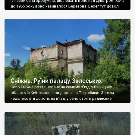
Із назви села зрозуміло, що лежить воно над Дністром. Хоча
до 1965 року воно називалося Березова. Берег тут доволі
високий і крутий, як і майже всюди на Поділлі, але є кілька
грунтових доріг, які збігають аж до самої води – цим
Наддністрянське відрізняється від більшості навколишніх
сіл. У селі є мурована Михайлівська церква. Точної дати […]
Сніжна. Руїни палацу Залеських
Село Сніжна розташоване на самому в’їзді у Вінницьку
область із Київською, при дорозі на Погребище. Зовсім
недалеко від дороги, на в’їзді у село стоїть радянське
рельєфне пано, яке показує жінку і яблуню, а трохи далі, десь
серед дерев, заховалися руїни палацу Залеських. З дороги їх
не видно, але видно дві стареньких колії у траві – […]