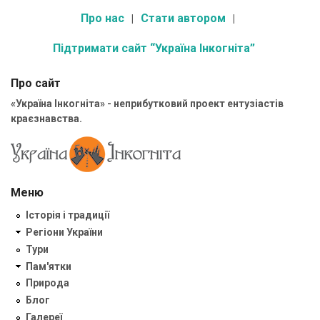
Про нас
Стати автором
Підтримати сайт “Україна Інкогніта”
Про сайт
«Україна Інкогніта» - неприбутковий проект ентузіастів
краєзнавства.
Меню
Історія і традиції
Регіони України
Тури
Пам'ятки
Природа
Блог
Галереї