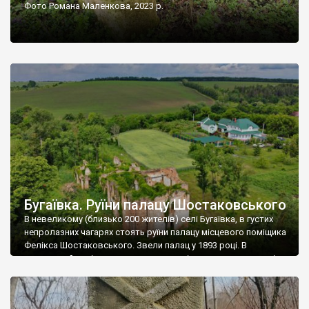
Фото Романа Маленкова, 2023 р.
Бугаївка. Руїни палацу Шостаковського
В невеликому (близько 200 жителів) селі Бугаївка, в густих
непролазних чагарях стоять руїни палацу місцевого поміщика
Фелікса Шостаковського. Звели палац у 1893 році. В
радянський період у ньому спочатку містилася школа, потім
клуб, ще пізніше – гуртожиток. У 60-х роках минулого
століття тут розмістили туберкульозну лікарню. Коли із
палацу виїхала лікарня – ми точно не […]