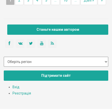
1
2
3
4
5
...
10
...
Далі »
»
Станьте нашим автором
Підтримати сайт
Вхід
Реєстрація