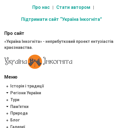
Про нас
Стати автором
Підтримати сайт “Україна Інкогніта”
Про сайт
«Україна Інкогніта» - неприбутковий проект ентузіастів
краєзнавства.
Меню
Історія і традиції
Регіони України
Тури
Пам'ятки
Природа
Блог
Галереї