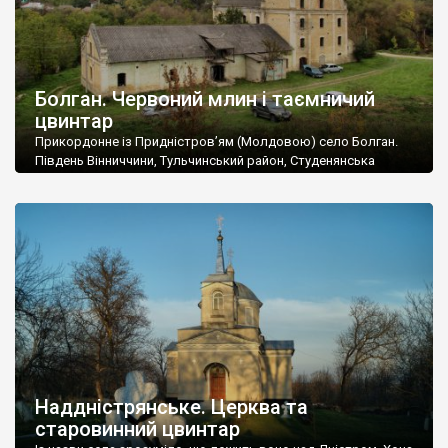
Болган. Червоний млин і таємничий
цвинтар
Прикордонне із Придністров’ям (Молдовою) село Болган.
Південь Вінниччини, Тульчинський район, Студенянська
громада. У селі мешкає близько тисячі осіб. Спочатку ми
дізналися, що у Болгані є величезний захаращений
старовинний цвинтар із кам’яними хрестами. Всі епітафії, які
збереглися, написані кирилицею, церковнослов’янською
мовою. За всіма традиційними ознаками – цвинтар
український. Хрести датуються 19 століттям. У 1924-1940
роках Болган […]
Наддністрянське. Церква та
старовинний цвинтар