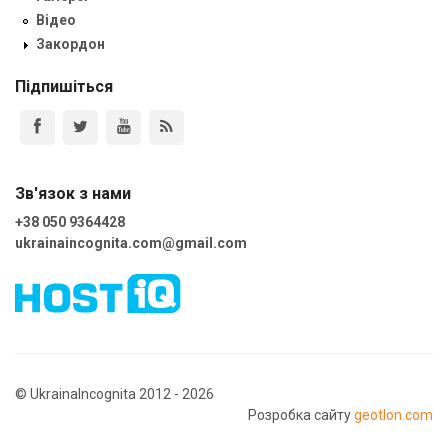
Відео
Закордон
Підпишіться
Зв'язок з нами
+38 050 9364428
ukrainaincognita.com@gmail.com
© UkrainaIncognita 2012 - 2026
Розробка сайту
geotlon.com