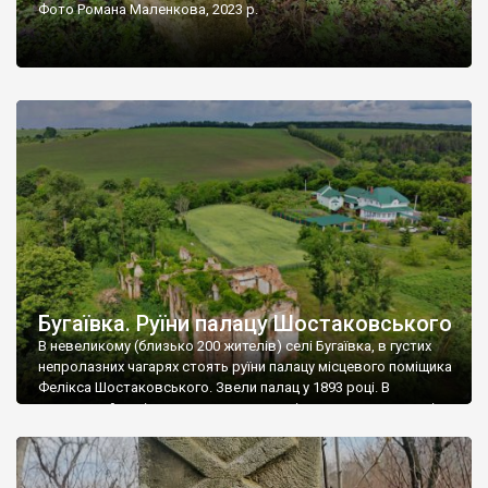
Фото Романа Маленкова, 2023 р.
Бугаївка. Руїни палацу Шостаковського
В невеликому (близько 200 жителів) селі Бугаївка, в густих
непролазних чагарях стоять руїни палацу місцевого поміщика
Фелікса Шостаковського. Звели палац у 1893 році. В
радянський період у ньому спочатку містилася школа, потім
клуб, ще пізніше – гуртожиток. У 60-х роках минулого
століття тут розмістили туберкульозну лікарню. Коли із
палацу виїхала лікарня – ми точно не […]