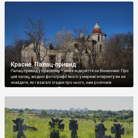
доглянутий, а в іншій суцільна руїна. Руїни палацу Тишкевичів у
Андрушівці, на Вінниччині. Такий стан […]
Красне. Палац-привид
Палац-привид у Красному – нове відкриття на Вінниччині. Про
цей палац, жодної фотографії якого у мережі інтернету ви не
знайдете, як і взагалі згадки про нього, нам розповів
мешканець Самгородка. Палац у Красному вразив не лише
станом руїни і чагарями, які його оточують, але і величчю
навіть у руїні. Можна уявно рекоструювати головний вхід із
[…]