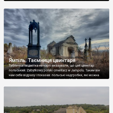
Ямпіль. Таємниця цвинтаря
Табличка і відмітка на карті вказували, що цей цвинтар
польський. Zabytkowy polski cmentarz w Jampolu. Таким він
нам себе відразу і показав: польські надгробки, які можна
віднести до фабричних, польські епітафії… Загалом цвинтар
виявився величезним – порахували площу у GoogleMaps –
виявилося більше семи гектарів. Перше враження про
абсолютну звичайність польського цвинтаря виявилося
оманливим – […]