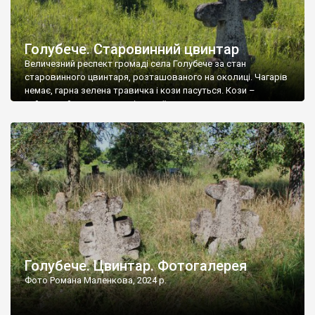
Голубече. Старовинний цвинтар
Величезний респект громаді села Голубече за стан
старовинного цвинтаря, розташованого на околиці. Чагарів
немає, гарна зелена травичка і кози пасуться. Кози –
найкращий регулятор шкідливої, для старих кладовищ,
рослинності. Навесні, коли паростки дерев вкриваються
бруньками, кози ті бруньки обгризають, бо то улюблений
делікатес. На цвинтарі у Голубечому ціла колекція
різноманітних форм хрестів. Село відносно невелике, […]
Голубече. Цвинтар. Фотогалерея
Фото Романа Маленкова, 2024 р.