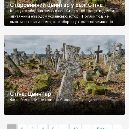
Старовинний цвинтар у селі Стіна
Козацька оборона замку в селі Стіна у 1651 році є відомим
звитяжним епізодом української історії. Поляки тоді не
змогли захопити замок, але оборонців полягло чимало. Їх
поховали на цвинтарі, який тоді називався Замковим. Нині на
місці замку церква із кам’яною огорожею, а цвинтар є. На
ньому чимало хрестів 19 століття, є такі, де епітафії стер […]
Стіна. Цвинтар
Фото Романа Маленкова та Ярослава Геращенка