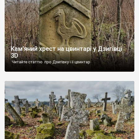
Кам’яний хрест на цвинтарі у Дзигівці
3D
Читайте статтю про Дзигівку і її цвинтар