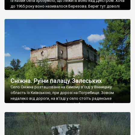
Із назви села зрозуміло, що лежить воно над Дністром. Хоча
до 1965 року воно називалося Березова. Берег тут доволі
високий і крутий, як і майже всюди на Поділлі, але є кілька
грунтових доріг, які збігають аж до самої води – цим
Наддністрянське відрізняється від більшості навколишніх
сіл. У селі є мурована Михайлівська церква. Точної дати […]
Сніжна. Руїни палацу Залеських
Село Сніжна розташоване на самому в’їзді у Вінницьку
область із Київською, при дорозі на Погребище. Зовсім
недалеко від дороги, на в’їзді у село стоїть радянське
рельєфне пано, яке показує жінку і яблуню, а трохи далі, десь
серед дерев, заховалися руїни палацу Залеських. З дороги їх
не видно, але видно дві стареньких колії у траві – […]