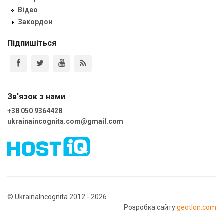
Відео
Закордон
Підпишіться
Зв'язок з нами
+38 050 9364428
ukrainaincognita.com@gmail.com
© UkrainaIncognita 2012 - 2026
Розробка сайту
geotlon.com