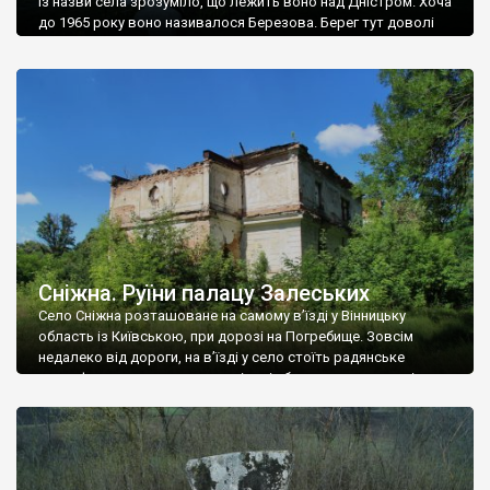
Із назви села зрозуміло, що лежить воно над Дністром. Хоча
до 1965 року воно називалося Березова. Берег тут доволі
високий і крутий, як і майже всюди на Поділлі, але є кілька
грунтових доріг, які збігають аж до самої води – цим
Наддністрянське відрізняється від більшості навколишніх
сіл. У селі є мурована Михайлівська церква. Точної дати […]
Сніжна. Руїни палацу Залеських
Село Сніжна розташоване на самому в’їзді у Вінницьку
область із Київською, при дорозі на Погребище. Зовсім
недалеко від дороги, на в’їзді у село стоїть радянське
рельєфне пано, яке показує жінку і яблуню, а трохи далі, десь
серед дерев, заховалися руїни палацу Залеських. З дороги їх
не видно, але видно дві стареньких колії у траві – […]