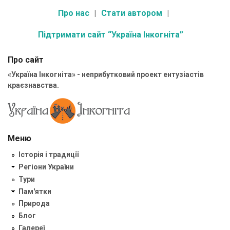
Про нас
Стати автором
Підтримати сайт “Україна Інкогніта”
Про сайт
«Україна Інкогніта» - неприбутковий проект ентузіастів
краєзнавства.
Меню
Історія і традиції
Регіони України
Тури
Пам'ятки
Природа
Блог
Галереї