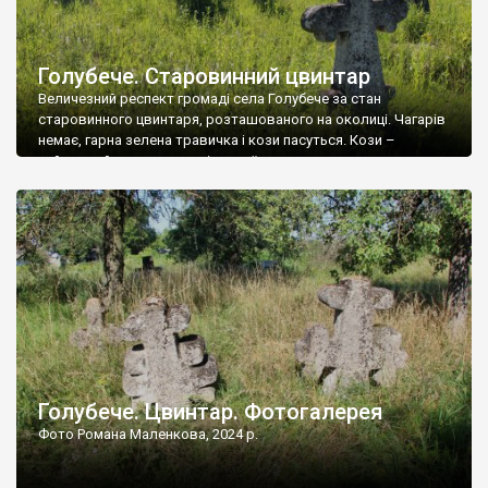
Голубече. Старовинний цвинтар
Величезний респект громаді села Голубече за стан
старовинного цвинтаря, розташованого на околиці. Чагарів
немає, гарна зелена травичка і кози пасуться. Кози –
найкращий регулятор шкідливої, для старих кладовищ,
рослинності. Навесні, коли паростки дерев вкриваються
бруньками, кози ті бруньки обгризають, бо то улюблений
делікатес. На цвинтарі у Голубечому ціла колекція
різноманітних форм хрестів. Село відносно невелике, […]
Голубече. Цвинтар. Фотогалерея
Фото Романа Маленкова, 2024 р.