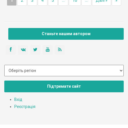
1
2
3
4
5
...
10
...
Далі »
»
Станьте нашим автором
Підтримати сайт
Вхід
Реєстрація