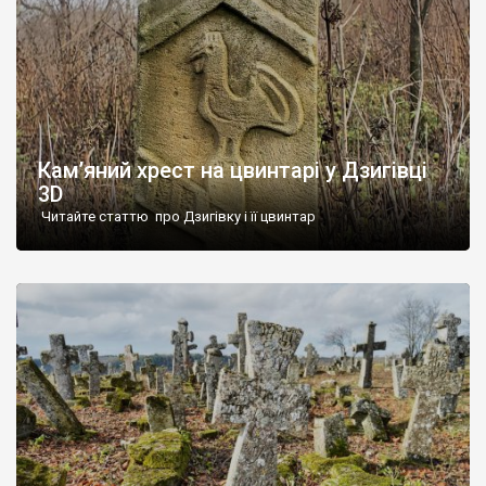
Кам’яний хрест на цвинтарі у Дзигівці
3D
Читайте статтю про Дзигівку і її цвинтар