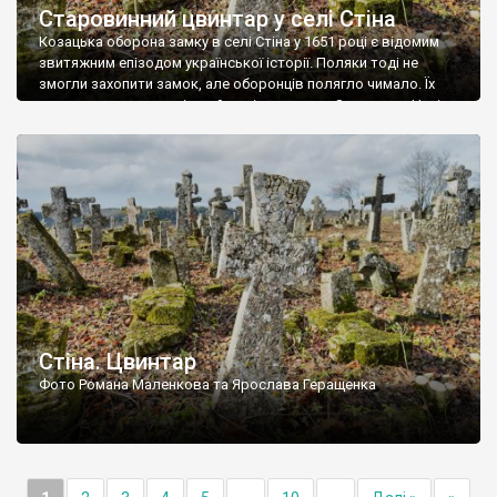
Старовинний цвинтар у селі Стіна
Козацька оборона замку в селі Стіна у 1651 році є відомим
звитяжним епізодом української історії. Поляки тоді не
змогли захопити замок, але оборонців полягло чимало. Їх
поховали на цвинтарі, який тоді називався Замковим. Нині на
місці замку церква із кам’яною огорожею, а цвинтар є. На
ньому чимало хрестів 19 століття, є такі, де епітафії стер […]
Стіна. Цвинтар
Фото Романа Маленкова та Ярослава Геращенка