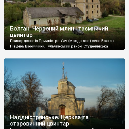
Болган. Червоний млин і таємничий
цвинтар
Прикордонне із Придністров’ям (Молдовою) село Болган.
Південь Вінниччини, Тульчинський район, Студенянська
громада. У селі мешкає близько тисячі осіб. Спочатку ми
дізналися, що у Болгані є величезний захаращений
старовинний цвинтар із кам’яними хрестами. Всі епітафії, які
збереглися, написані кирилицею, церковнослов’янською
мовою. За всіма традиційними ознаками – цвинтар
український. Хрести датуються 19 століттям. У 1924-1940
роках Болган […]
Наддністрянське. Церква та
старовинний цвинтар