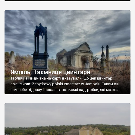
Ямпіль. Таємниця цвинтаря
Табличка і відмітка на карті вказували, що цей цвинтар
польський. Zabytkowy polski cmentarz w Jampolu. Таким він
нам себе відразу і показав: польські надгробки, які можна
віднести до фабричних, польські епітафії… Загалом цвинтар
виявився величезним – порахували площу у GoogleMaps –
виявилося більше семи гектарів. Перше враження про
абсолютну звичайність польського цвинтаря виявилося
оманливим – […]