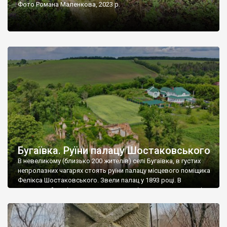
Фото Романа Маленкова, 2023 р.
Бугаївка. Руїни палацу Шостаковського
В невеликому (близько 200 жителів) селі Бугаївка, в густих
непролазних чагарях стоять руїни палацу місцевого поміщика
Фелікса Шостаковського. Звели палац у 1893 році. В
радянський період у ньому спочатку містилася школа, потім
клуб, ще пізніше – гуртожиток. У 60-х роках минулого
століття тут розмістили туберкульозну лікарню. Коли із
палацу виїхала лікарня – ми точно не […]