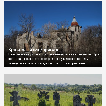
доглянутий, а в іншій суцільна руїна. Руїни палацу Тишкевичів у
Андрушівці, на Вінниччині. Такий стан […]
Красне. Палац-привид
Палац-привид у Красному – нове відкриття на Вінниччині. Про
цей палац, жодної фотографії якого у мережі інтернету ви не
знайдете, як і взагалі згадки про нього, нам розповів
мешканець Самгородка. Палац у Красному вразив не лише
станом руїни і чагарями, які його оточують, але і величчю
навіть у руїні. Можна уявно рекоструювати головний вхід із
[…]