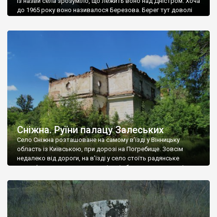
Із назви села зрозуміло, що лежить воно над Дністром. Хоча
до 1965 року воно називалося Березова. Берег тут доволі
високий і крутий, як і майже всюди на Поділлі, але є кілька
грунтових доріг, які збігають аж до самої води – цим
Наддністрянське відрізняється від більшості навколишніх
сіл. У селі є мурована Михайлівська церква. Точної дати […]
Сніжна. Руїни палацу Залеських
Село Сніжна розташоване на самому в’їзді у Вінницьку
область із Київською, при дорозі на Погребище. Зовсім
недалеко від дороги, на в’їзді у село стоїть радянське
рельєфне пано, яке показує жінку і яблуню, а трохи далі, десь
серед дерев, заховалися руїни палацу Залеських. З дороги їх
не видно, але видно дві стареньких колії у траві – […]