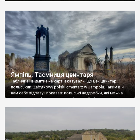
Ямпіль. Таємниця цвинтаря
Табличка і відмітка на карті вказували, що цей цвинтар
польський. Zabytkowy polski cmentarz w Jampolu. Таким він
нам себе відразу і показав: польські надгробки, які можна
віднести до фабричних, польські епітафії… Загалом цвинтар
виявився величезним – порахували площу у GoogleMaps –
виявилося більше семи гектарів. Перше враження про
абсолютну звичайність польського цвинтаря виявилося
оманливим – […]