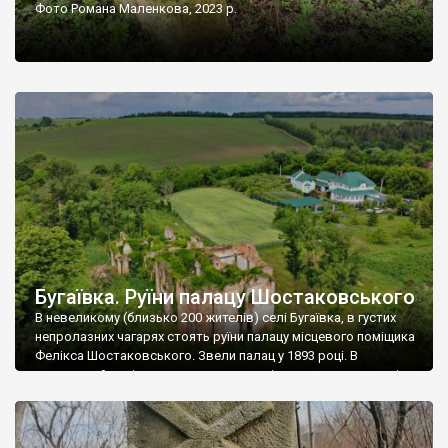
Фото Романа Маленкова, 2023 р.
Бугаївка. Руїни палацу Шостаковського
В невеликому (близько 200 жителів) селі Бугаївка, в густих
непролазних чагарях стоять руїни палацу місцевого поміщика
Фелікса Шостаковського. Звели палац у 1893 році. В
радянський період у ньому спочатку містилася школа, потім
клуб, ще пізніше – гуртожиток. У 60-х роках минулого
століття тут розмістили туберкульозну лікарню. Коли із
палацу виїхала лікарня – ми точно не […]