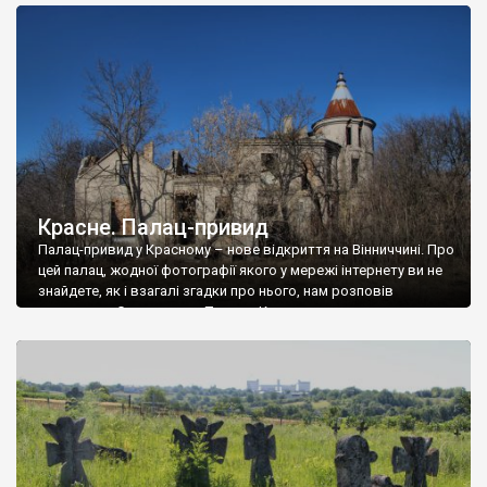
доглянутий, а в іншій суцільна руїна. Руїни палацу Тишкевичів у
Андрушівці, на Вінниччині. Такий стан […]
Красне. Палац-привид
Палац-привид у Красному – нове відкриття на Вінниччині. Про
цей палац, жодної фотографії якого у мережі інтернету ви не
знайдете, як і взагалі згадки про нього, нам розповів
мешканець Самгородка. Палац у Красному вразив не лише
станом руїни і чагарями, які його оточують, але і величчю
навіть у руїні. Можна уявно рекоструювати головний вхід із
[…]