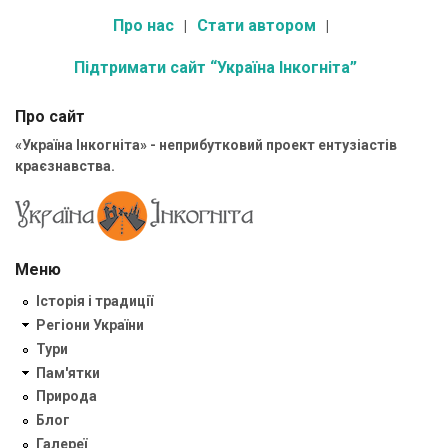
Про нас
Стати автором
Підтримати сайт “Україна Інкогніта”
Про сайт
«Україна Інкогніта» - неприбутковий проект ентузіастів
краєзнавства.
Меню
Історія і традиції
Регіони України
Тури
Пам'ятки
Природа
Блог
Галереї