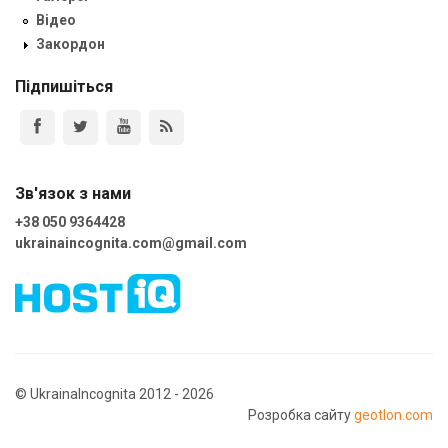
Відео
Закордон
Підпишіться
Зв'язок з нами
+38 050 9364428
ukrainaincognita.com@gmail.com
© UkrainaIncognita 2012 - 2026
Розробка сайту
geotlon.com