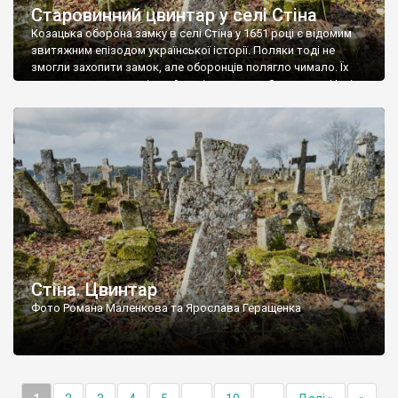
Старовинний цвинтар у селі Стіна
Козацька оборона замку в селі Стіна у 1651 році є відомим
звитяжним епізодом української історії. Поляки тоді не
змогли захопити замок, але оборонців полягло чимало. Їх
поховали на цвинтарі, який тоді називався Замковим. Нині на
місці замку церква із кам’яною огорожею, а цвинтар є. На
ньому чимало хрестів 19 століття, є такі, де епітафії стер […]
Стіна. Цвинтар
Фото Романа Маленкова та Ярослава Геращенка