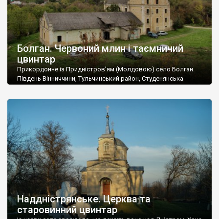
Болган. Червоний млин і таємничий
цвинтар
Прикордонне із Придністров’ям (Молдовою) село Болган.
Південь Вінниччини, Тульчинський район, Студенянська
громада. У селі мешкає близько тисячі осіб. Спочатку ми
дізналися, що у Болгані є величезний захаращений
старовинний цвинтар із кам’яними хрестами. Всі епітафії, які
збереглися, написані кирилицею, церковнослов’янською
мовою. За всіма традиційними ознаками – цвинтар
український. Хрести датуються 19 століттям. У 1924-1940
роках Болган […]
Наддністрянське. Церква та
старовинний цвинтар