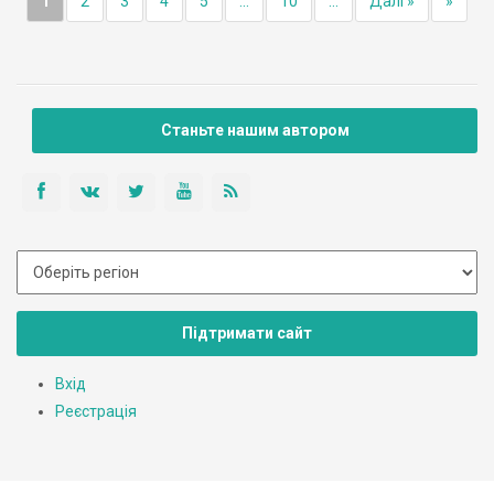
1
2
3
4
5
...
10
...
Далі »
»
Станьте нашим автором
Підтримати сайт
Вхід
Реєстрація