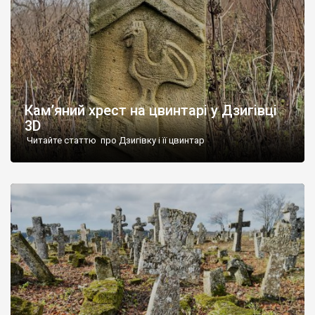
Кам’яний хрест на цвинтарі у Дзигівці
3D
Читайте статтю про Дзигівку і її цвинтар