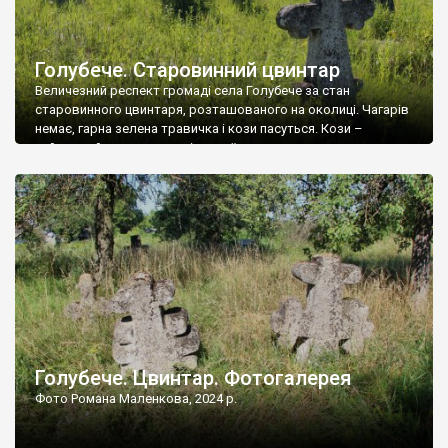
Голубече. Старовинний цвинтар
Величезний респект громаді села Голубече за стан
старовинного цвинтаря, розташованого на околиці. Чагарів
немає, гарна зелена травичка і кози пасуться. Кози –
найкращий регулятор шкідливої, для старих кладовищ,
рослинності. Навесні, коли паростки дерев вкриваються
бруньками, кози ті бруньки обгризають, бо то улюблений
делікатес. На цвинтарі у Голубечому ціла колекція
різноманітних форм хрестів. Село відносно невелике, […]
Голубече. Цвинтар. Фотогалерея
Фото Романа Маленкова, 2024 р.