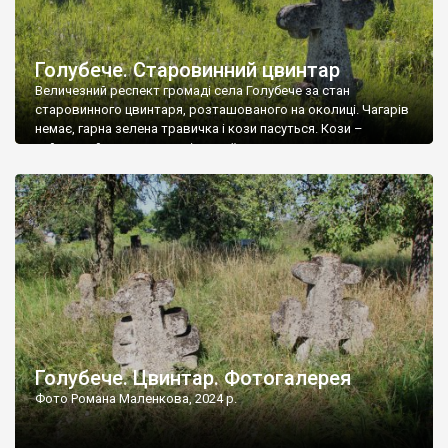
Голубече. Старовинний цвинтар
Величезний респект громаді села Голубече за стан
старовинного цвинтаря, розташованого на околиці. Чагарів
немає, гарна зелена травичка і кози пасуться. Кози –
найкращий регулятор шкідливої, для старих кладовищ,
рослинності. Навесні, коли паростки дерев вкриваються
бруньками, кози ті бруньки обгризають, бо то улюблений
делікатес. На цвинтарі у Голубечому ціла колекція
різноманітних форм хрестів. Село відносно невелике, […]
Голубече. Цвинтар. Фотогалерея
Фото Романа Маленкова, 2024 р.