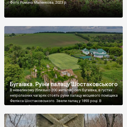
Фото Романа Маленкова, 2023 р.
Бугаївка. Руїни палацу Шостаковського
В невеликому (близько 200 жителів) селі Бугаївка, в густих
непролазних чагарях стоять руїни палацу місцевого поміщика
Фелікса Шостаковського. Звели палац у 1893 році. В
радянський період у ньому спочатку містилася школа, потім
клуб, ще пізніше – гуртожиток. У 60-х роках минулого
століття тут розмістили туберкульозну лікарню. Коли із
палацу виїхала лікарня – ми точно не […]