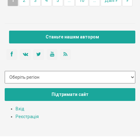
1
2
3
4
5
...
10
...
Далі »
»
Станьте нашим автором
Підтримати сайт
Вхід
Реєстрація