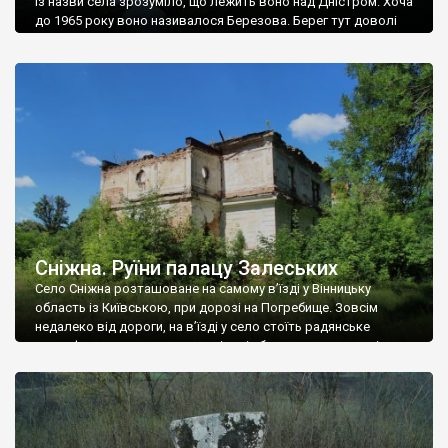
Із назви села зрозуміло, що лежить воно над Дністром. Хоча
до 1965 року воно називалося Березова. Берег тут доволі
високий і крутий, як і майже всюди на Поділлі, але є кілька
грунтових доріг, які збігають аж до самої води – цим
Наддністрянське відрізняється від більшості навколишніх
сіл. У селі є мурована Михайлівська церква. Точної дати […]
Сніжна. Руїни палацу Залеських
Село Сніжна розташоване на самому в’їзді у Вінницьку
область із Київською, при дорозі на Погребище. Зовсім
недалеко від дороги, на в’їзді у село стоїть радянське
рельєфне пано, яке показує жінку і яблуню, а трохи далі, десь
серед дерев, заховалися руїни палацу Залеських. З дороги їх
не видно, але видно дві стареньких колії у траві – […]