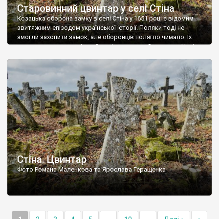
Старовинний цвинтар у селі Стіна
Козацька оборона замку в селі Стіна у 1651 році є відомим
звитяжним епізодом української історії. Поляки тоді не
змогли захопити замок, але оборонців полягло чимало. Їх
поховали на цвинтарі, який тоді називався Замковим. Нині на
місці замку церква із кам’яною огорожею, а цвинтар є. На
ньому чимало хрестів 19 століття, є такі, де епітафії стер […]
Стіна. Цвинтар
Фото Романа Маленкова та Ярослава Геращенка