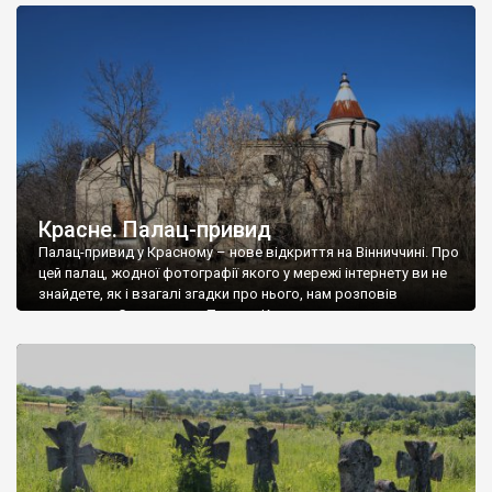
доглянутий, а в іншій суцільна руїна. Руїни палацу Тишкевичів у
Андрушівці, на Вінниччині. Такий стан […]
Красне. Палац-привид
Палац-привид у Красному – нове відкриття на Вінниччині. Про
цей палац, жодної фотографії якого у мережі інтернету ви не
знайдете, як і взагалі згадки про нього, нам розповів
мешканець Самгородка. Палац у Красному вразив не лише
станом руїни і чагарями, які його оточують, але і величчю
навіть у руїні. Можна уявно рекоструювати головний вхід із
[…]