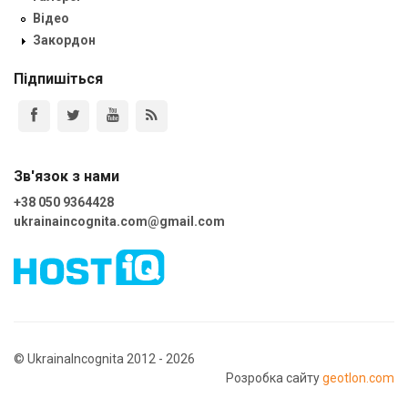
Відео
Закордон
Підпишіться
Зв'язок з нами
+38 050 9364428
ukrainaincognita.com@gmail.com
© UkrainaIncognita 2012 - 2026
Розробка сайту
geotlon.com