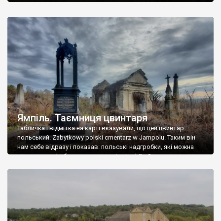
Ямпіль. Таємниця цвинтаря
Табличка і відмітка на карті вказували, що цей цвинтар
польський. Zabytkowy polski cmentarz w Jampolu. Таким він
нам себе відразу і показав: польські надгробки, які можна
віднести до фабричних, польські епітафії… Загалом цвинтар
виявився величезним – порахували площу у GoogleMaps –
виявилося більше семи гектарів. Перше враження про
абсолютну звичайність польського цвинтаря виявилося
оманливим – […]