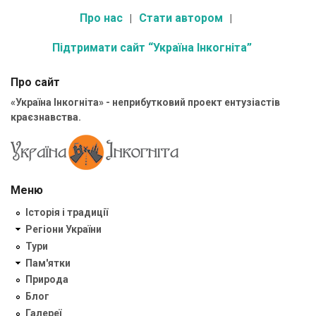
Про нас
Стати автором
Підтримати сайт “Україна Інкогніта”
Про сайт
«Україна Інкогніта» - неприбутковий проект ентузіастів
краєзнавства.
Меню
Історія і традиції
Регіони України
Тури
Пам'ятки
Природа
Блог
Галереї