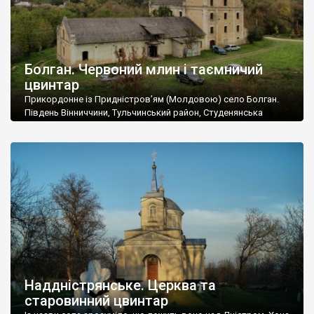
Болган. Червоний млин і таємничий
цвинтар
Прикордонне із Придністров’ям (Молдовою) село Болган.
Південь Вінниччини, Тульчинський район, Студенянська
громада. У селі мешкає близько тисячі осіб. Спочатку ми
дізналися, що у Болгані є величезний захаращений
старовинний цвинтар із кам’яними хрестами. Всі епітафії, які
збереглися, написані кирилицею, церковнослов’янською
мовою. За всіма традиційними ознаками – цвинтар
український. Хрести датуються 19 століттям. У 1924-1940
роках Болган […]
Наддністрянське. Церква та
старовинний цвинтар