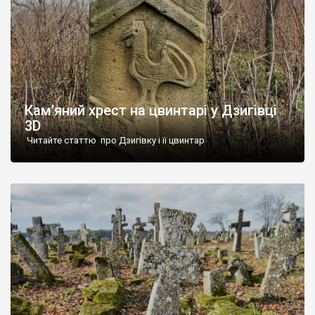
Кам’яний хрест на цвинтарі у Дзигівці
3D
Читайте статтю про Дзигівку і її цвинтар