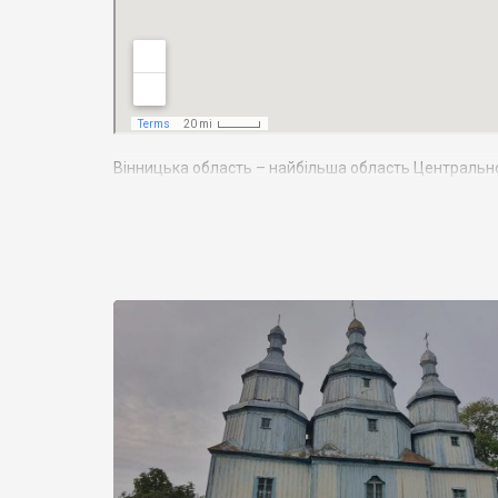
Вінницька область – найбільша область Центральної
України: Київською, Житомирською, Черкаською, Кі
Вінниччини, по річці Дністер, ділянкою в 202 км 
становить майже 1772 тис. осіб, з яких 53,5% прожива
міського типу і 1467 сіл. У м. Вінниця проживає близь
Вінниччина – регіон з величезним туристичним поте
користуються великою популярністю через слабку ре
Вінниччина у свій час була улюбленим місцем посел
кількість панських садиб і палаців. У Тульчині, на
родині Потоцьких. У
Старій Прилуці стоїть палац – к
Ободівці
та інших містах і селах Вінниччини.
На Вінниччині дуже багато старовинних культових об
особливу увагу заслуговують мавзолей Потоцьких 