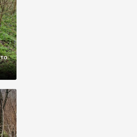
раві –
ото