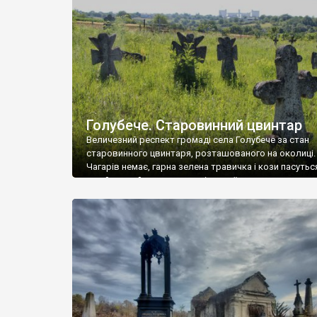
у Андрушівці, на Вінниччині. Такий стан […]
Голубече. Старовинний цвинтар
Величезний респект громаді села Голубече за стан
старовинного цвинтаря, розташованого на околиці.
Чагарів немає, гарна зелена травичка і кози пасутьс
– найкращий регулятор шкідливої, для старих клад
рослинності. Навесні, коли паростки дерев вкрива
бруньками, кози ті бруньки обгризають, бо то улюбл
делікатес. На цвинтарі у Голубечому ціла колекція
різноманітних форм хрестів. Село відносно невелике,