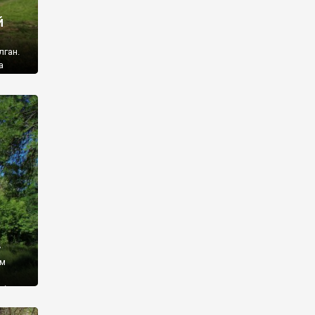
й
лган.
а
 ми
ї, які
кою
940
у
ім
і,
 З