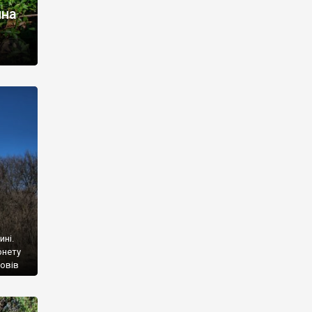
чна
альна
г з
одою
ми
ється,
ині.
рнету
повів
 лише
иччю
хід із