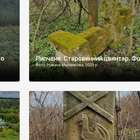
дороги їх не видно, але видно дві стареньких колії у т
лишніх
[…]
ати […]
то
Липчани. Старовинний цвинтар. Ф
Фото Романа Маленкова, 2023 р.