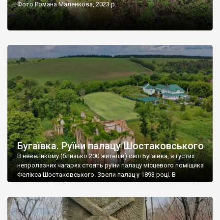
Фото Романа Маленкова, 2023 р.
Бугаївка. Руїни палацу Шостаковського
В невеликому (близько 200 жителів) селі Бугаївка, в густих
непролазних чагарях стоять руїни палацу місцевого поміщика
Фелікса Шостаковського. Звели палац у 1893 році. В
радянський період у ньому спочатку містилася школа, потім
клуб, ще пізніше – гуртожиток. У 60-х роках минулого
століття тут розмістили туберкульозну лікарню. Коли із
палацу виїхала лікарня – ми точно не […]