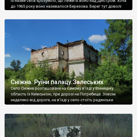
Із назви села зрозуміло, що лежить воно над Дністром. Хоча
до 1965 року воно називалося Березова. Берег тут доволі
високий і крутий, як і майже всюди на Поділлі, але є кілька
грунтових доріг, які збігають аж до самої води – цим
Наддністрянське відрізняється від більшості навколишніх
сіл. У селі є мурована Михайлівська церква. Точної дати […]
Сніжна. Руїни палацу Залеських
Село Сніжна розташоване на самому в’їзді у Вінницьку
область із Київською, при дорозі на Погребище. Зовсім
недалеко від дороги, на в’їзді у село стоїть радянське
рельєфне пано, яке показує жінку і яблуню, а трохи далі, десь
серед дерев, заховалися руїни палацу Залеських. З дороги їх
не видно, але видно дві стареньких колії у траві – […]