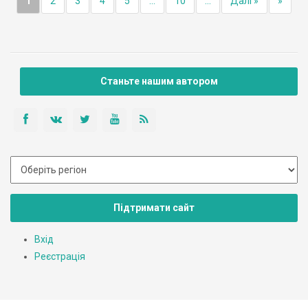
1
2
3
4
5
...
10
...
Далі »
»
Станьте нашим автором
Підтримати сайт
Вхід
Реєстрація