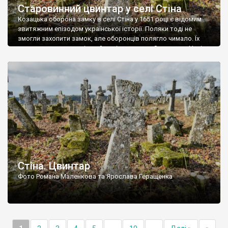
Старовинний цвинтар у селі Стіна
Козацька оборона замку в селі Стіна у 1651 році є відомим
звитяжним епізодом української історії. Поляки тоді не
змогли захопити замок, але оборонців полягло чимало. Їх
поховали на цвинтарі, який тоді називався Замковим. Нині на
місці замку церква із кам’яною огорожею, а цвинтар є. На
ньому чимало хрестів 19 століття, є такі, де епітафії стер […]
Стіна. Цвинтар
Фото Романа Маленкова та Ярослава Геращенка