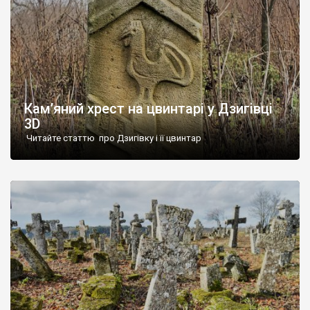
Кам’яний хрест на цвинтарі у Дзигівці
3D
Читайте статтю про Дзигівку і її цвинтар