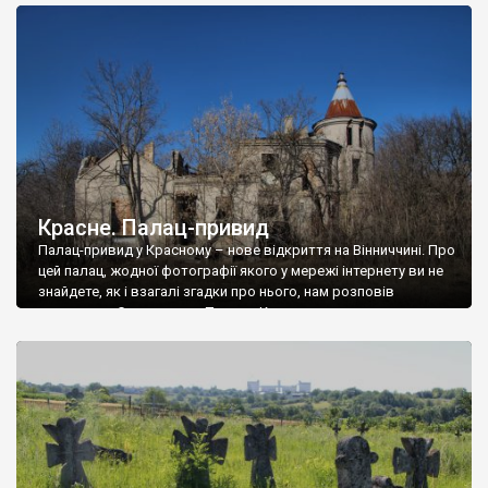
доглянутий, а в іншій суцільна руїна. Руїни палацу Тишкевичів у
Андрушівці, на Вінниччині. Такий стан […]
Красне. Палац-привид
Палац-привид у Красному – нове відкриття на Вінниччині. Про
цей палац, жодної фотографії якого у мережі інтернету ви не
знайдете, як і взагалі згадки про нього, нам розповів
мешканець Самгородка. Палац у Красному вразив не лише
станом руїни і чагарями, які його оточують, але і величчю
навіть у руїні. Можна уявно рекоструювати головний вхід із
[…]