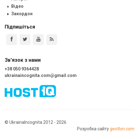
Відео
Закордон
Підпишіться
Зв'язок з нами
+38 050 9364428
ukrainaincognita.com@gmail.com
© UkrainaIncognita 2012 - 2026
Розробка сайту
geotlon.com