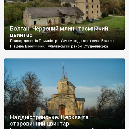
Болган. Червоний млин і таємничий
цвинтар
Прикордонне із Придністров’ям (Молдовою) село Болган.
Південь Вінниччини, Тульчинський район, Студенянська
громада. У селі мешкає близько тисячі осіб. Спочатку ми
дізналися, що у Болгані є величезний захаращений
старовинний цвинтар із кам’яними хрестами. Всі епітафії, які
збереглися, написані кирилицею, церковнослов’янською
мовою. За всіма традиційними ознаками – цвинтар
український. Хрести датуються 19 століттям. У 1924-1940
роках Болган […]
Наддністрянське. Церква та
старовинний цвинтар