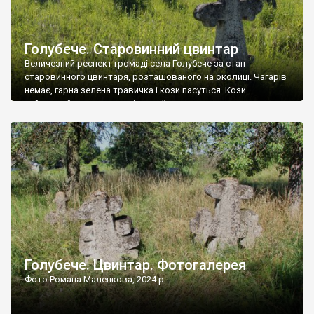
Голубече. Старовинний цвинтар
Величезний респект громаді села Голубече за стан
старовинного цвинтаря, розташованого на околиці. Чагарів
немає, гарна зелена травичка і кози пасуться. Кози –
найкращий регулятор шкідливої, для старих кладовищ,
рослинності. Навесні, коли паростки дерев вкриваються
бруньками, кози ті бруньки обгризають, бо то улюблений
делікатес. На цвинтарі у Голубечому ціла колекція
різноманітних форм хрестів. Село відносно невелике, […]
Голубече. Цвинтар. Фотогалерея
Фото Романа Маленкова, 2024 р.