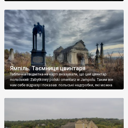
Ямпіль. Таємниця цвинтаря
Табличка і відмітка на карті вказували, що цей цвинтар
польський. Zabytkowy polski cmentarz w Jampolu. Таким він
нам себе відразу і показав: польські надгробки, які можна
віднести до фабричних, польські епітафії… Загалом цвинтар
виявився величезним – порахували площу у GoogleMaps –
виявилося більше семи гектарів. Перше враження про
абсолютну звичайність польського цвинтаря виявилося
оманливим – […]