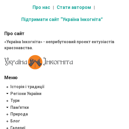
Про нас
Стати автором
Підтримати сайт “Україна Інкогніта”
Про сайт
«Україна Інкогніта» - неприбутковий проект ентузіастів
краєзнавства.
Меню
Історія і традиції
Регіони України
Тури
Пам'ятки
Природа
Блог
Галереї