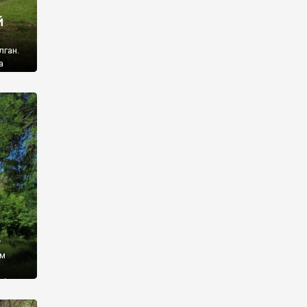
й
лган.
а
 ми
ї, які
кою
940
у
ім
і,
 З