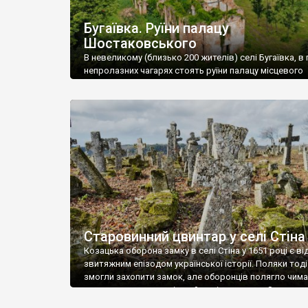
Бугаївка. Руїни палацу
Шостаковського
В невеликому (близько 200 жителів) селі Бугаївка, в 
непролазних чагарях стоять руїни палацу місцевого
поміщика Фелікса Шостаковського. Звели палац у 18
В радянський період у ньому спочатку містилася шк
потім клуб, ще пізніше – гуртожиток. У 60-х роках м
століття тут розмістили туберкульозну лікарню. Кол
палацу виїхала лікарня – ми точно не […]
Старовинний цвинтар у селі Стіна
Козацька оборона замку в селі Стіна у 1651 році є в
звитяжним епізодом української історії. Поляки тоді
змогли захопити замок, але оборонців полягло чимал
поховали на цвинтарі, який тоді називався Замковим
на місці замку церква із кам’яною огорожею, а цвинт