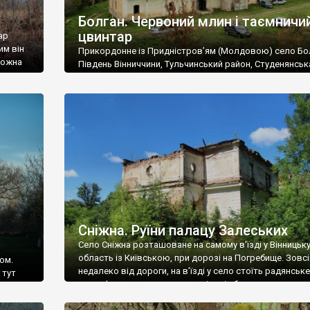
Болган. Червоний млин і таємничи
цвинтар
ар
им він
Прикордонне із Придністров’ям (Молдовою) село Бо
 можна
Південь Вінниччини, Тульчинський район, Студенянськ
цвинтар
громада. У селі мешкає близько тисячі осіб. Спочатку
Maps –
дізналися, що у Болгані є величезний захаращений
ро
старовинний цвинтар із кам’яними хрестами. Всі епітафі
лося
збереглися, написані кирилицею, церковнослов’янсь
мовою. За всіма традиційними ознаками – цвинтар
український. Хрести датуються 19 століттям. У 1924-1
роках Болган […]
Сніжна. Руїни палацу Залеських
Село Сніжна розташоване на самому в’їзді у Вінницьк
область із Київською, при дорозі на Погребище. Зовс
ом.
недалеко від дороги, на в’їзді у село стоїть радянське
 тут
рельєфне пано, яке показує жінку і яблуню, а трохи дал
, але є
десь серед дерев, заховалися руїни палацу Залеських.
и – цим