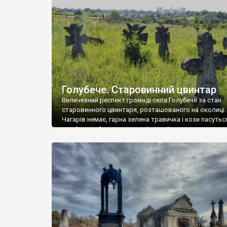
у Андрушівці, на Вінниччині. Такий стан […]
Голубече. Старовинний цвинтар
Величезний респект громаді села Голубече за стан
старовинного цвинтаря, розташованого на околиці.
Чагарів немає, гарна зелена травичка і кози пасутьс
– найкращий регулятор шкідливої, для старих клад
рослинності. Навесні, коли паростки дерев вкрива
бруньками, кози ті бруньки обгризають, бо то улюбл
делікатес. На цвинтарі у Голубечому ціла колекція
різноманітних форм хрестів. Село відносно невелике,