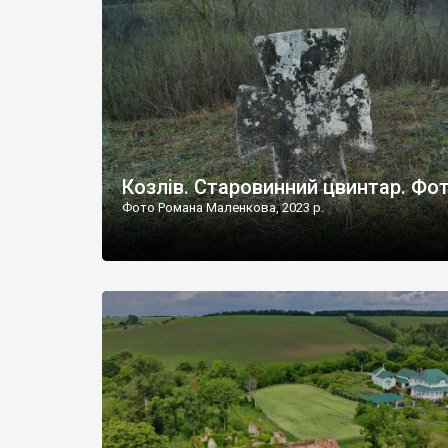
Наддністрянське відрізняється від більшості навко
сіл. У селі є мурована Михайлівська церква. Точної д
Козлів. Старовинний цвинтар. Фо
Фото Романа Маленкова, 2023 р.