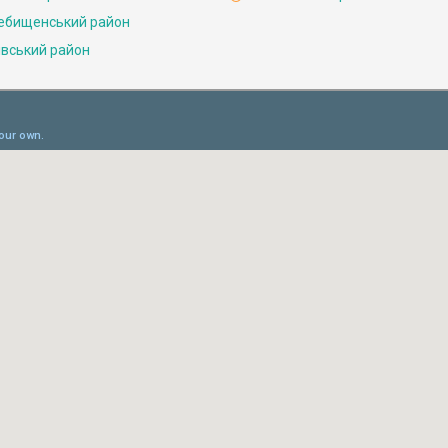
ебищенський район
івський район