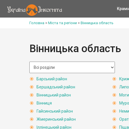
Крам
Головна
>
Міста та регіони
>
Вінницька область
Вінницька область
Барський район
Криж
Бершадський район
Липо
Вінницький район
Моги
Вінниця
Муро
Гайсинський район
Неми
Жмеринський район
Орат
Іллінецький район
Піща