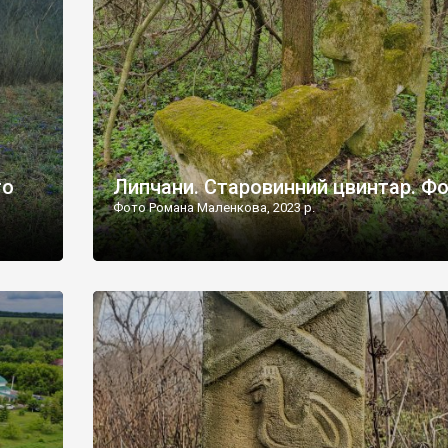
дороги їх не видно, але видно дві стареньких колії у т
лишніх
[…]
ати […]
то
Липчани. Старовинний цвинтар. Ф
Фото Романа Маленкова, 2023 р.