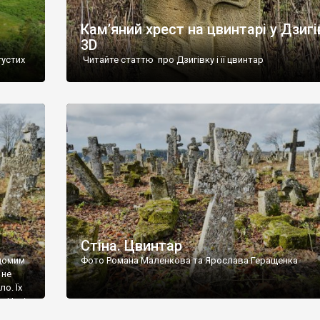
Кам’яний хрест на цвинтарі у Дзигі
3D
густих
Читайте статтю про Дзигівку і її цвинтар
93 році.
ола,
инулого
и із
Стіна. Цвинтар
ідомим
Фото Романа Маленкова та Ярослава Геращенка
 не
о. Їх
. Нині
ар є.