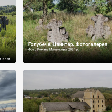
[…]
Голубече. Цвинтар. Фотогалерея
Фото Романа Маленкова, 2024 р.
я. Кози
овищ,
ються
ений
 […]