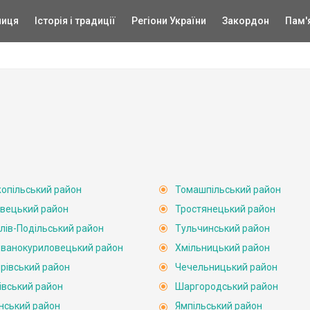
ниця
Історія і традиції
Регіони України
Закордон
Пам'
опільський район
Томашпільський район
вецький район
Тростянецький район
лів-Подільський район
Тульчинський район
ванокуриловецький район
Хмільницький район
рівський район
Чечельницький район
івський район
Шаргородський район
нський район
Ямпільський район