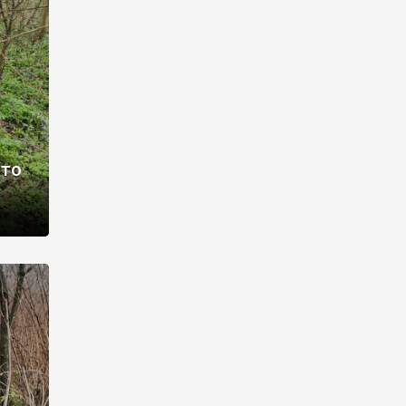
раві –
ото