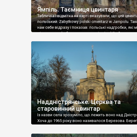
Ямпіль. Таємниця цвинтаря
Табличка і відмітка на карті вказували, що цей цвинт
польський. Zabytkowy polski cmentarz w Jampolu. Так
нам себе відразу і показав: польські надгробки, які
віднести до фабричних, польські епітафії… Загалом 
виявився величезним – порахували площу у Google
виявилося більше семи гектарів. Перше враження п
абсолютну звичайність польського цвинтаря вияви
оманливим – […]
Наддністрянське. Церква та
старовинний цвинтар
Із назви села зрозуміло, що лежить воно над Дністр
Хоча до 1965 року воно називалося Березова. Берег
доволі високий і крутий, як і майже всюди на Поділлі
кілька грунтових доріг, які збігають аж до самої вод