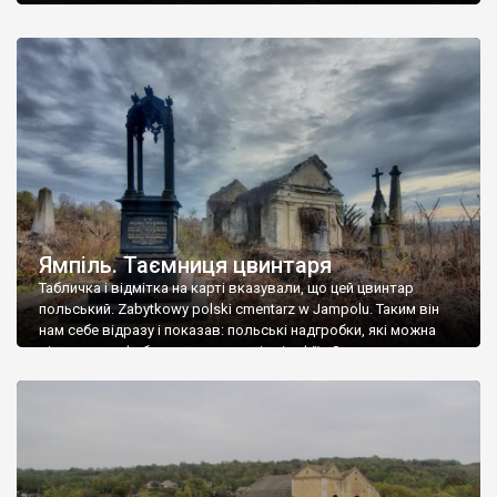
Ямпіль. Таємниця цвинтаря
Табличка і відмітка на карті вказували, що цей цвинтар
польський. Zabytkowy polski cmentarz w Jampolu. Таким він
нам себе відразу і показав: польські надгробки, які можна
віднести до фабричних, польські епітафії… Загалом цвинтар
виявився величезним – порахували площу у GoogleMaps –
виявилося більше семи гектарів. Перше враження про
абсолютну звичайність польського цвинтаря виявилося
оманливим – […]