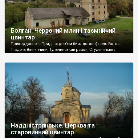
Болган. Червоний млин і таємничий
цвинтар
Прикордонне із Придністров’ям (Молдовою) село Болган.
Південь Вінниччини, Тульчинський район, Студенянська
громада. У селі мешкає близько тисячі осіб. Спочатку ми
дізналися, що у Болгані є величезний захаращений
старовинний цвинтар із кам’яними хрестами. Всі епітафії, які
збереглися, написані кирилицею, церковнослов’янською
мовою. За всіма традиційними ознаками – цвинтар
український. Хрести датуються 19 століттям. У 1924-1940
роках Болган […]
Наддністрянське. Церква та
старовинний цвинтар