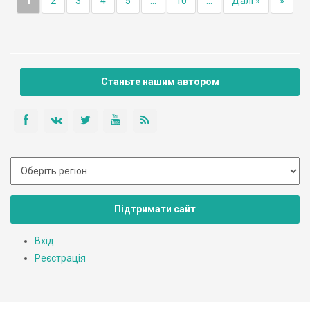
1
2
3
4
5
...
10
...
Далі »
»
Станьте нашим автором
Підтримати сайт
Вхід
Реєстрація