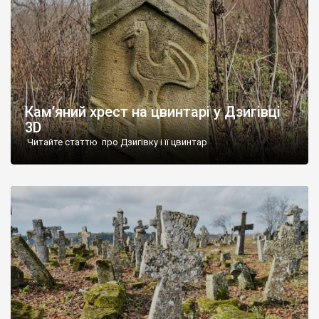
Кам’яний хрест на цвинтарі у Дзигівці
3D
Читайте статтю про Дзигівку і її цвинтар