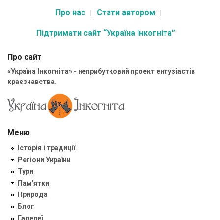
Про нас
Стати автором
Підтримати сайт “Україна Інкогніта”
Про сайт
«Україна Інкогніта» - неприбутковий проект ентузіастів
краєзнавства.
Меню
Історія і традиції
Регіони України
Тури
Пам'ятки
Природа
Блог
Галереї