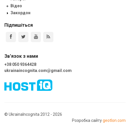
Відео
Закордон
Підпишіться
Зв'язок з нами
+38 050 9364428
ukrainaincognita.com@gmail.com
© UkrainaIncognita 2012 - 2026
Розробка сайту
geotlon.com