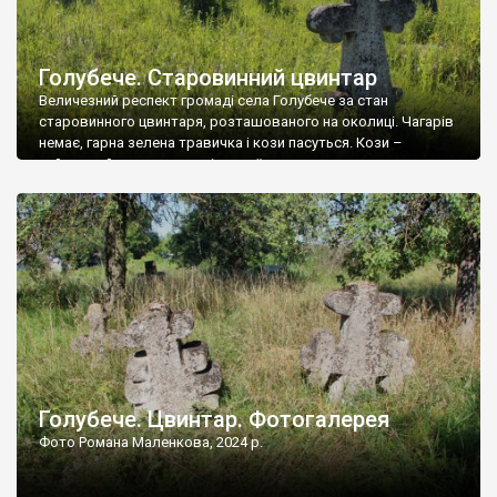
Голубече. Старовинний цвинтар
Величезний респект громаді села Голубече за стан
старовинного цвинтаря, розташованого на околиці. Чагарів
немає, гарна зелена травичка і кози пасуться. Кози –
найкращий регулятор шкідливої, для старих кладовищ,
рослинності. Навесні, коли паростки дерев вкриваються
бруньками, кози ті бруньки обгризають, бо то улюблений
делікатес. На цвинтарі у Голубечому ціла колекція
різноманітних форм хрестів. Село відносно невелике, […]
Голубече. Цвинтар. Фотогалерея
Фото Романа Маленкова, 2024 р.