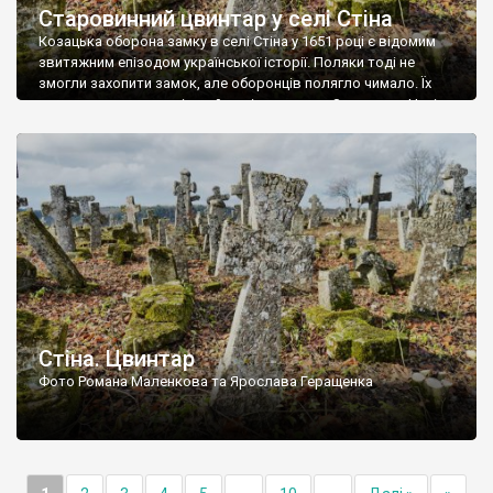
Старовинний цвинтар у селі Стіна
Козацька оборона замку в селі Стіна у 1651 році є відомим
звитяжним епізодом української історії. Поляки тоді не
змогли захопити замок, але оборонців полягло чимало. Їх
поховали на цвинтарі, який тоді називався Замковим. Нині на
місці замку церква із кам’яною огорожею, а цвинтар є. На
ньому чимало хрестів 19 століття, є такі, де епітафії стер […]
Стіна. Цвинтар
Фото Романа Маленкова та Ярослава Геращенка