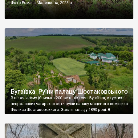
Фото Романа Маленкова, 2023 р.
Бугаївка. Руїни палацу Шостаковського
В невеликому (близько 200 жителів) селі Бугаївка, в густих
непролазних чагарях стоять руїни палацу місцевого поміщика
Фелікса Шостаковського. Звели палац у 1893 році. В
радянський період у ньому спочатку містилася школа, потім
клуб, ще пізніше – гуртожиток. У 60-х роках минулого
століття тут розмістили туберкульозну лікарню. Коли із
палацу виїхала лікарня – ми точно не […]