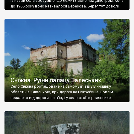
Із назви села зрозуміло, що лежить воно над Дністром. Хоча
до 1965 року воно називалося Березова. Берег тут доволі
високий і крутий, як і майже всюди на Поділлі, але є кілька
грунтових доріг, які збігають аж до самої води – цим
Наддністрянське відрізняється від більшості навколишніх
сіл. У селі є мурована Михайлівська церква. Точної дати […]
Сніжна. Руїни палацу Залеських
Село Сніжна розташоване на самому в’їзді у Вінницьку
область із Київською, при дорозі на Погребище. Зовсім
недалеко від дороги, на в’їзді у село стоїть радянське
рельєфне пано, яке показує жінку і яблуню, а трохи далі, десь
серед дерев, заховалися руїни палацу Залеських. З дороги їх
не видно, але видно дві стареньких колії у траві – […]