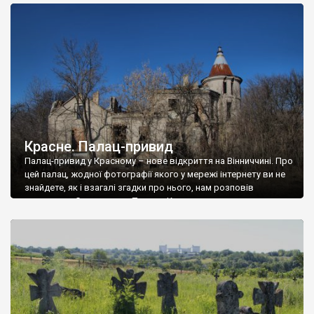
доглянутий, а в іншій суцільна руїна. Руїни палацу Тишкевичів у
Андрушівці, на Вінниччині. Такий стан […]
Красне. Палац-привид
Палац-привид у Красному – нове відкриття на Вінниччині. Про
цей палац, жодної фотографії якого у мережі інтернету ви не
знайдете, як і взагалі згадки про нього, нам розповів
мешканець Самгородка. Палац у Красному вразив не лише
станом руїни і чагарями, які його оточують, але і величчю
навіть у руїні. Можна уявно рекоструювати головний вхід із
[…]