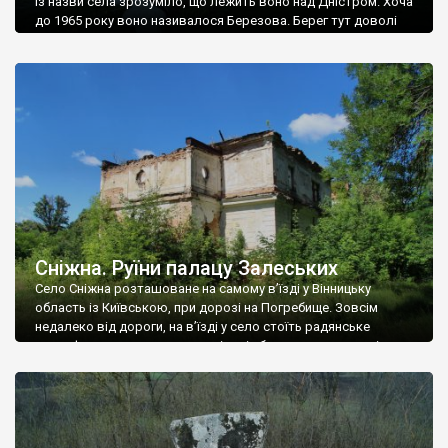
Із назви села зрозуміло, що лежить воно над Дністром. Хоча
до 1965 року воно називалося Березова. Берег тут доволі
високий і крутий, як і майже всюди на Поділлі, але є кілька
грунтових доріг, які збігають аж до самої води – цим
Наддністрянське відрізняється від більшості навколишніх
сіл. У селі є мурована Михайлівська церква. Точної дати […]
Сніжна. Руїни палацу Залеських
Село Сніжна розташоване на самому в’їзді у Вінницьку
область із Київською, при дорозі на Погребище. Зовсім
недалеко від дороги, на в’їзді у село стоїть радянське
рельєфне пано, яке показує жінку і яблуню, а трохи далі, десь
серед дерев, заховалися руїни палацу Залеських. З дороги їх
не видно, але видно дві стареньких колії у траві – […]