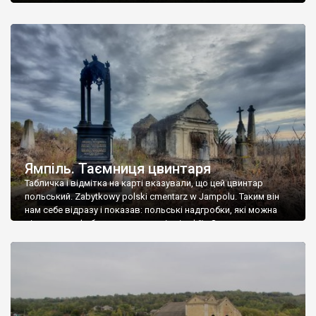
Ямпіль. Таємниця цвинтаря
Табличка і відмітка на карті вказували, що цей цвинтар
польський. Zabytkowy polski cmentarz w Jampolu. Таким він
нам себе відразу і показав: польські надгробки, які можна
віднести до фабричних, польські епітафії… Загалом цвинтар
виявився величезним – порахували площу у GoogleMaps –
виявилося більше семи гектарів. Перше враження про
абсолютну звичайність польського цвинтаря виявилося
оманливим – […]