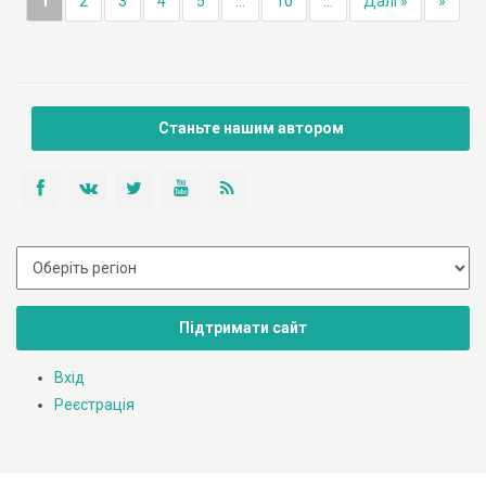
1
2
3
4
5
...
10
...
Далі »
»
Станьте нашим автором
Підтримати сайт
Вхід
Реєстрація