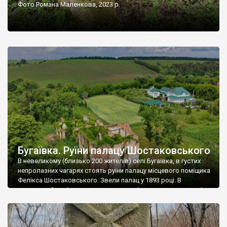
Фото Романа Маленкова, 2023 р.
Бугаївка. Руїни палацу Шостаковського
В невеликому (близько 200 жителів) селі Бугаївка, в густих
непролазних чагарях стоять руїни палацу місцевого поміщика
Фелікса Шостаковського. Звели палац у 1893 році. В
радянський період у ньому спочатку містилася школа, потім
клуб, ще пізніше – гуртожиток. У 60-х роках минулого
століття тут розмістили туберкульозну лікарню. Коли із
палацу виїхала лікарня – ми точно не […]