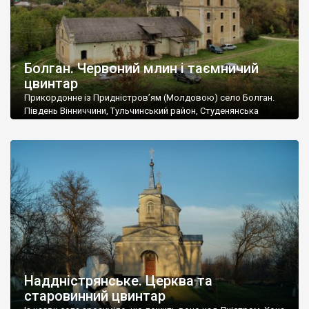
Болган. Червоний млин і таємничий
цвинтар
Прикордонне із Придністров’ям (Молдовою) село Болган.
Південь Вінниччини, Тульчинський район, Студенянська
громада. У селі мешкає близько тисячі осіб. Спочатку ми
дізналися, що у Болгані є величезний захаращений
старовинний цвинтар із кам’яними хрестами. Всі епітафії, які
збереглися, написані кирилицею, церковнослов’янською
мовою. За всіма традиційними ознаками – цвинтар
український. Хрести датуються 19 століттям. У 1924-1940
роках Болган […]
Наддністрянське. Церква та
старовинний цвинтар