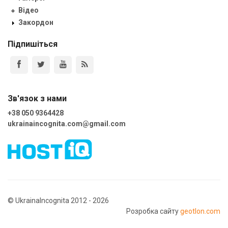
Відео
Закордон
Підпишіться
Зв'язок з нами
+38 050 9364428
ukrainaincognita.com@gmail.com
© UkrainaIncognita 2012 - 2026
Розробка сайту
geotlon.com