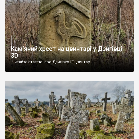
Кам’яний хрест на цвинтарі у Дзигівці
3D
Читайте статтю про Дзигівку і її цвинтар