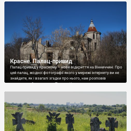
доглянутий, а в іншій суцільна руїна. Руїни палацу Тишкевичів у
Андрушівці, на Вінниччині. Такий стан […]
Красне. Палац-привид
Палац-привид у Красному – нове відкриття на Вінниччині. Про
цей палац, жодної фотографії якого у мережі інтернету ви не
знайдете, як і взагалі згадки про нього, нам розповів
мешканець Самгородка. Палац у Красному вразив не лише
станом руїни і чагарями, які його оточують, але і величчю
навіть у руїні. Можна уявно рекоструювати головний вхід із
[…]