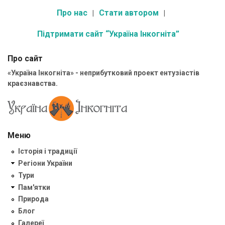
Про нас
Стати автором
Підтримати сайт “Україна Інкогніта”
Про сайт
«Україна Інкогніта» - неприбутковий проект ентузіастів
краєзнавства.
Меню
Історія і традиції
Регіони України
Тури
Пам'ятки
Природа
Блог
Галереї