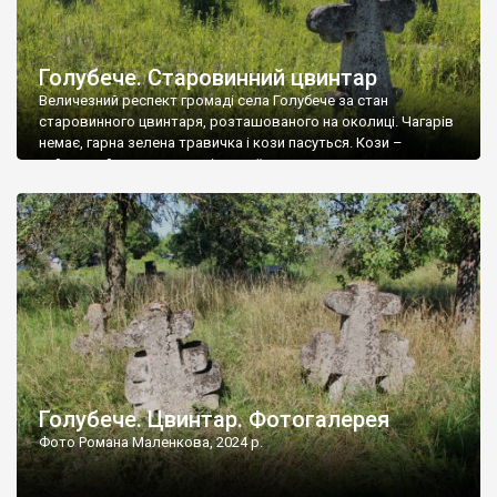
Голубече. Старовинний цвинтар
Величезний респект громаді села Голубече за стан
старовинного цвинтаря, розташованого на околиці. Чагарів
немає, гарна зелена травичка і кози пасуться. Кози –
найкращий регулятор шкідливої, для старих кладовищ,
рослинності. Навесні, коли паростки дерев вкриваються
бруньками, кози ті бруньки обгризають, бо то улюблений
делікатес. На цвинтарі у Голубечому ціла колекція
різноманітних форм хрестів. Село відносно невелике, […]
Голубече. Цвинтар. Фотогалерея
Фото Романа Маленкова, 2024 р.