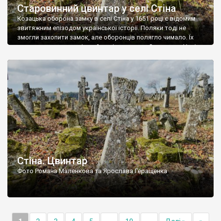
Старовинний цвинтар у селі Стіна
Козацька оборона замку в селі Стіна у 1651 році є відомим
звитяжним епізодом української історії. Поляки тоді не
змогли захопити замок, але оборонців полягло чимало. Їх
поховали на цвинтарі, який тоді називався Замковим. Нині на
місці замку церква із кам’яною огорожею, а цвинтар є. На
ньому чимало хрестів 19 століття, є такі, де епітафії стер […]
Стіна. Цвинтар
Фото Романа Маленкова та Ярослава Геращенка