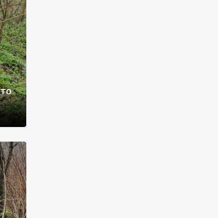
раві –
ото