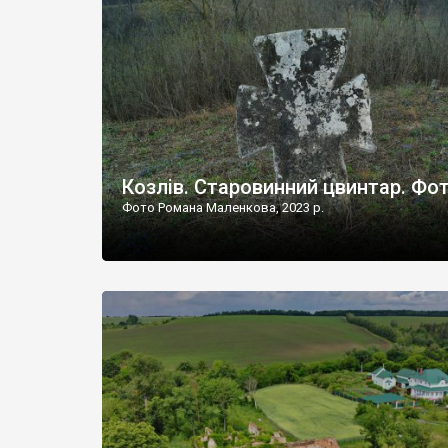
Наддністрянське відрізняється від більшості навко
сіл. У селі є мурована Михайлівська церква. Точної д
Козлів. Старовинний цвинтар. Фо
Фото Романа Маленкова, 2023 р.