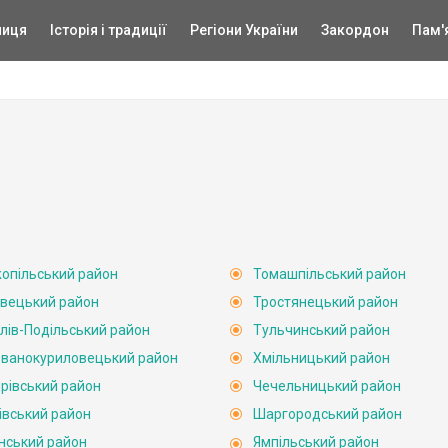
ниця
Історія і традиції
Регіони України
Закордон
Пам'
опільський район
Томашпільський район
вецький район
Тростянецький район
лів-Подільський район
Тульчинський район
ванокуриловецький район
Хмільницький район
рівський район
Чечельницький район
івський район
Шаргородський район
нський район
Ямпільський район