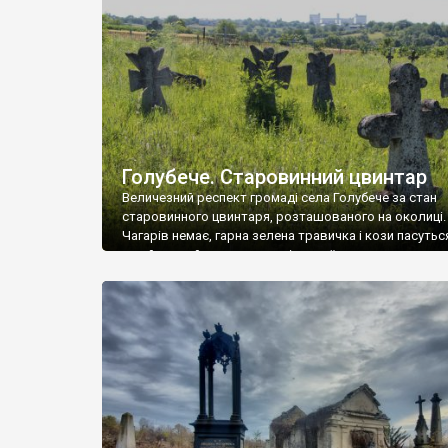
у Андрушівці, на Вінниччині. Такий стан […]
Голубече. Старовинний цвинтар
Величезний респект громаді села Голубече за стан
старовинного цвинтаря, розташованого на околиці.
Чагарів немає, гарна зелена травичка і кози пасутьс
– найкращий регулятор шкідливої, для старих клад
рослинності. Навесні, коли паростки дерев вкрива
бруньками, кози ті бруньки обгризають, бо то улюбл
делікатес. На цвинтарі у Голубечому ціла колекція
різноманітних форм хрестів. Село відносно невелике,