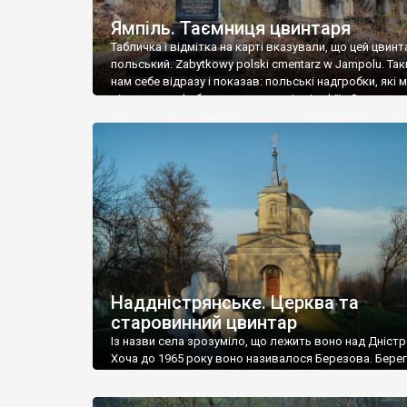
Ямпіль. Таємниця цвинтаря
Табличка і відмітка на карті вказували, що цей цвинт
польський. Zabytkowy polski cmentarz w Jampolu. Так
нам себе відразу і показав: польські надгробки, які
віднести до фабричних, польські епітафії… Загалом 
виявився величезним – порахували площу у Google
виявилося більше семи гектарів. Перше враження п
абсолютну звичайність польського цвинтаря вияви
оманливим – […]
Наддністрянське. Церква та
старовинний цвинтар
Із назви села зрозуміло, що лежить воно над Дністр
Хоча до 1965 року воно називалося Березова. Берег
доволі високий і крутий, як і майже всюди на Поділлі
кілька грунтових доріг, які збігають аж до самої вод