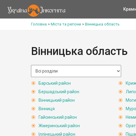
Крам
Головна
>
Міста та регіони
>
Вінницька область
Вінницька область
Барський район
Криж
Бершадський район
Липо
Вінницький район
Моги
Вінниця
Муро
Гайсинський район
Неми
Жмеринський район
Орат
Іллінецький район
Піща