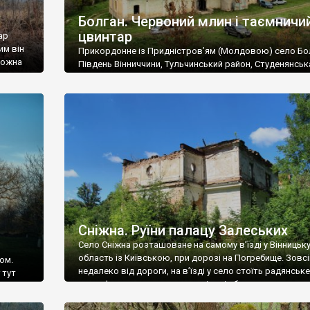
Болган. Червоний млин і таємничи
цвинтар
ар
им він
Прикордонне із Придністров’ям (Молдовою) село Бо
 можна
Південь Вінниччини, Тульчинський район, Студенянськ
цвинтар
громада. У селі мешкає близько тисячі осіб. Спочатку
Maps –
дізналися, що у Болгані є величезний захаращений
ро
старовинний цвинтар із кам’яними хрестами. Всі епітафі
лося
збереглися, написані кирилицею, церковнослов’янсь
мовою. За всіма традиційними ознаками – цвинтар
український. Хрести датуються 19 століттям. У 1924-1
роках Болган […]
Сніжна. Руїни палацу Залеських
Село Сніжна розташоване на самому в’їзді у Вінницьк
область із Київською, при дорозі на Погребище. Зовс
ом.
недалеко від дороги, на в’їзді у село стоїть радянське
 тут
рельєфне пано, яке показує жінку і яблуню, а трохи дал
, але є
десь серед дерев, заховалися руїни палацу Залеських.
и – цим