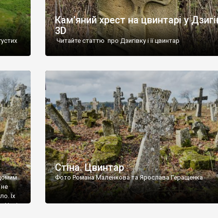
Кам’яний хрест на цвинтарі у Дзигі
3D
густих
Читайте статтю про Дзигівку і її цвинтар
93 році.
ола,
инулого
и із
Стіна. Цвинтар
ідомим
Фото Романа Маленкова та Ярослава Геращенка
 не
о. Їх
. Нині
ар є.