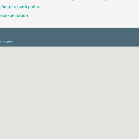
ебищенський район
івський район