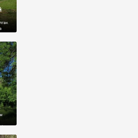
й
лган.
а
 ми
ї, які
кою
940
у
ім
і,
 З