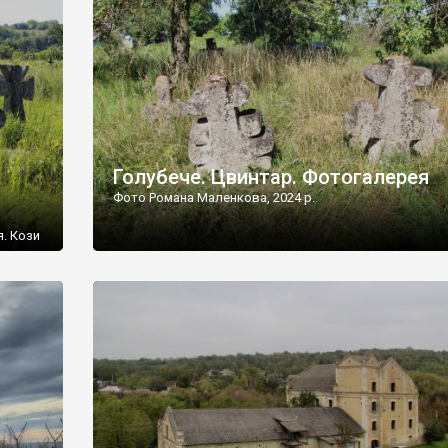
[…]
Голубече. Цвинтар. Фотогалерея
Фото Романа Маленкова, 2024 р.
я. Кози
овищ,
ються
ений
 […]