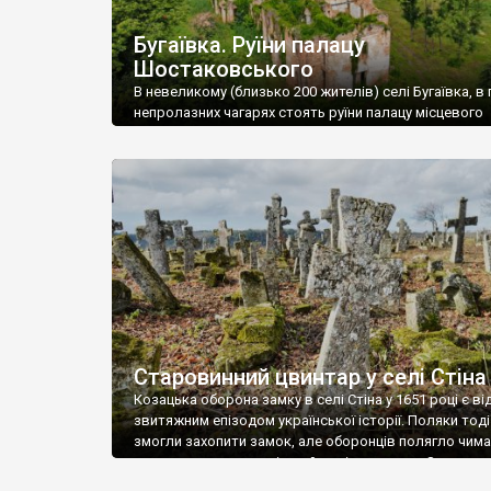
Бугаївка. Руїни палацу
Шостаковського
В невеликому (близько 200 жителів) селі Бугаївка, в 
непролазних чагарях стоять руїни палацу місцевого
поміщика Фелікса Шостаковського. Звели палац у 18
В радянський період у ньому спочатку містилася шк
потім клуб, ще пізніше – гуртожиток. У 60-х роках м
століття тут розмістили туберкульозну лікарню. Кол
палацу виїхала лікарня – ми точно не […]
Старовинний цвинтар у селі Стіна
Козацька оборона замку в селі Стіна у 1651 році є в
звитяжним епізодом української історії. Поляки тоді
змогли захопити замок, але оборонців полягло чимал
поховали на цвинтарі, який тоді називався Замковим
на місці замку церква із кам’яною огорожею, а цвинт