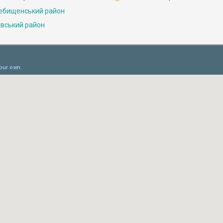
ебищенський район
івський район