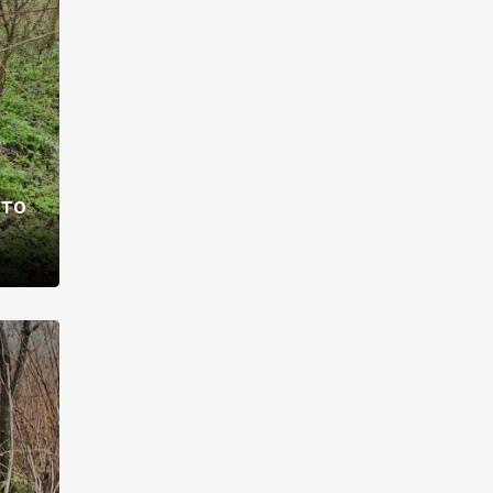
раві –
ото