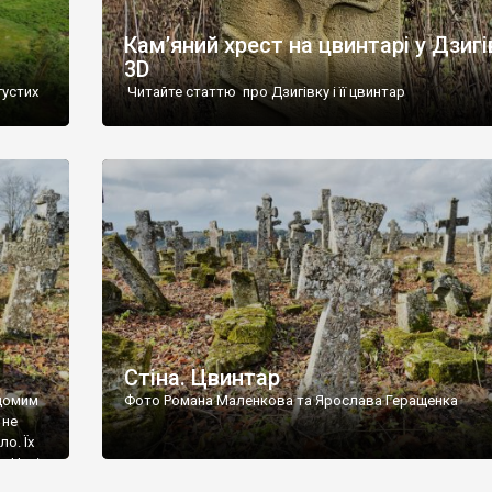
Кам’яний хрест на цвинтарі у Дзигі
3D
густих
Читайте статтю про Дзигівку і її цвинтар
93 році.
ола,
инулого
и із
Стіна. Цвинтар
ідомим
Фото Романа Маленкова та Ярослава Геращенка
 не
о. Їх
. Нині
ар є.