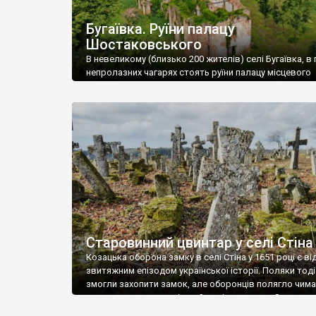
Бугаївка. Руїни палацу
Шостаковського
В невеликому (близько 200 жителів) селі Бугаївка, в 
непролазних чагарях стоять руїни палацу місцевого
поміщика Фелікса Шостаковського. Звели палац у 18
В радянський період у ньому спочатку містилася шк
потім клуб, ще пізніше – гуртожиток. У 60-х роках м
століття тут розмістили туберкульозну лікарню. Кол
палацу виїхала лікарня – ми точно не […]
Старовинний цвинтар у селі Стіна
Козацька оборона замку в селі Стіна у 1651 році є в
звитяжним епізодом української історії. Поляки тоді
змогли захопити замок, але оборонців полягло чимал
поховали на цвинтарі, який тоді називався Замковим
на місці замку церква із кам’яною огорожею, а цвинт