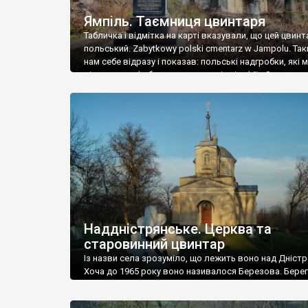
Ямпіль. Таємниця цвинтаря
Табличка і відмітка на карті вказували, що цей цвинт
польський. Zabytkowy polski cmentarz w Jampolu. Так
нам себе відразу і показав: польські надгробки, які
віднести до фабричних, польські епітафії… Загалом 
виявився величезним – порахували площу у Google
виявилося більше семи гектарів. Перше враження п
абсолютну звичайність польського цвинтаря вияви
оманливим – […]
Наддністрянське. Церква та
старовинний цвинтар
Із назви села зрозуміло, що лежить воно над Дністр
Хоча до 1965 року воно називалося Березова. Берег
доволі високий і крутий, як і майже всюди на Поділлі
кілька грунтових доріг, які збігають аж до самої вод