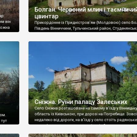
Болган. Червоний млин і таємничи
цвинтар
ар
им він
Прикордонне із Придністров’ям (Молдовою) село Бо
 можна
Південь Вінниччини, Тульчинський район, Студенянськ
цвинтар
громада. У селі мешкає близько тисячі осіб. Спочатку
Maps –
дізналися, що у Болгані є величезний захаращений
ро
старовинний цвинтар із кам’яними хрестами. Всі епітафі
лося
збереглися, написані кирилицею, церковнослов’янсь
мовою. За всіма традиційними ознаками – цвинтар
український. Хрести датуються 19 століттям. У 1924-1
роках Болган […]
Сніжна. Руїни палацу Залеських
Село Сніжна розташоване на самому в’їзді у Вінницьк
область із Київською, при дорозі на Погребище. Зовс
ом.
недалеко від дороги, на в’їзді у село стоїть радянське
 тут
рельєфне пано, яке показує жінку і яблуню, а трохи дал
, але є
десь серед дерев, заховалися руїни палацу Залеських.
и – цим