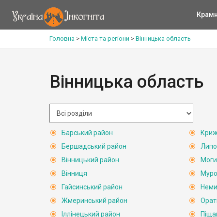
Крам
Головна
>
Міста та регіони
>
Вінницька область
Вінницька область
Барський район
Криж
Бершадський район
Липо
Вінницький район
Моги
Вінниця
Муро
Гайсинський район
Неми
Жмеринський район
Орат
Іллінецький район
Піща