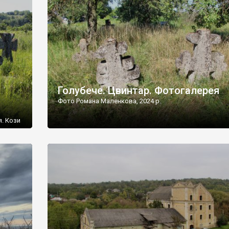
[…]
Голубече. Цвинтар. Фотогалерея
Фото Романа Маленкова, 2024 р.
я. Кози
овищ,
ються
ений
 […]