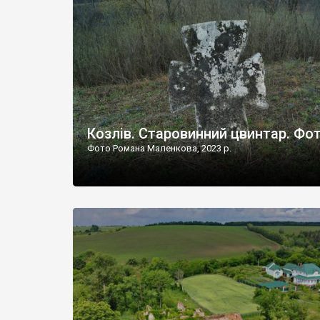
Наддністрянське відрізняється від більшості навко
сіл. У селі є мурована Михайлівська церква. Точної д
Козлів. Старовинний цвинтар. Фо
Фото Романа Маленкова, 2023 р.