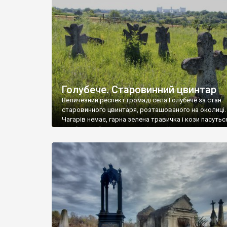
у Андрушівці, на Вінниччині. Такий стан […]
Голубече. Старовинний цвинтар
Величезний респект громаді села Голубече за стан
старовинного цвинтаря, розташованого на околиці.
Чагарів немає, гарна зелена травичка і кози пасутьс
– найкращий регулятор шкідливої, для старих клад
рослинності. Навесні, коли паростки дерев вкрива
бруньками, кози ті бруньки обгризають, бо то улюбл
делікатес. На цвинтарі у Голубечому ціла колекція
різноманітних форм хрестів. Село відносно невелике,