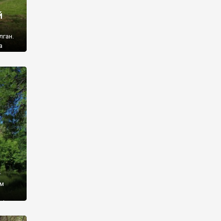
й
лган.
а
 ми
ї, які
кою
940
у
ім
і,
 З