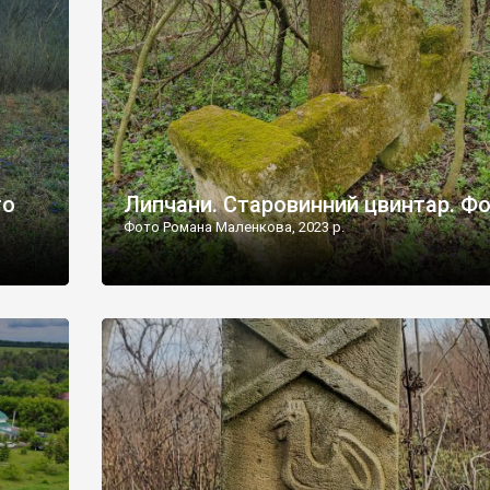
дороги їх не видно, але видно дві стареньких колії у т
лишніх
[…]
ати […]
то
Липчани. Старовинний цвинтар. Ф
Фото Романа Маленкова, 2023 р.