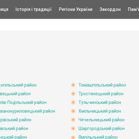
ниця
Історія і традиції
Регіони України
Закордон
Пам'
опільський район
Томашпільський район
вецький район
Тростянецький район
лів-Подільський район
Тульчинський район
ванокуриловецький район
Хмільницький район
рівський район
Чечельницький район
івський район
Шаргородський район
нський район
Ямпільський район