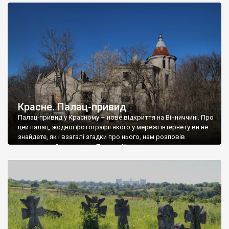
доглянутий, а в іншій суцільна руїна. Руїни палацу Тишкевичів у
Андрушівці, на Вінниччині. Такий стан […]
Красне. Палац-привид
Палац-привид у Красному – нове відкриття на Вінниччині. Про
цей палац, жодної фотографії якого у мережі інтернету ви не
знайдете, як і взагалі згадки про нього, нам розповів
мешканець Самгородка. Палац у Красному вразив не лише
станом руїни і чагарями, які його оточують, але і величчю
навіть у руїні. Можна уявно рекоструювати головний вхід із
[…]