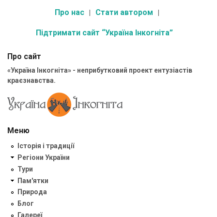
Про нас
Стати автором
Підтримати сайт “Україна Інкогніта”
Про сайт
«Україна Інкогніта» - неприбутковий проект ентузіастів
краєзнавства.
Меню
Історія і традиції
Регіони України
Тури
Пам'ятки
Природа
Блог
Галереї