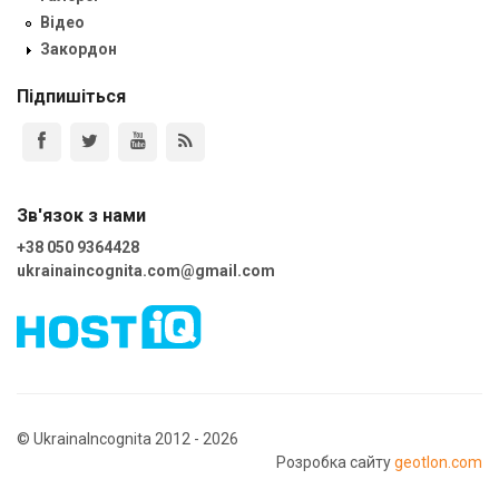
Відео
Закордон
Підпишіться
Зв'язок з нами
+38 050 9364428
ukrainaincognita.com@gmail.com
© UkrainaIncognita 2012 - 2026
Розробка сайту
geotlon.com