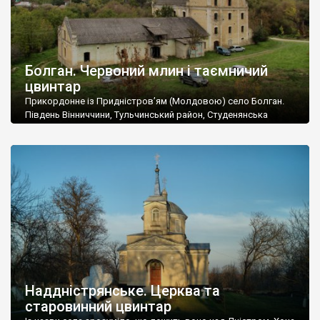
Болган. Червоний млин і таємничий
цвинтар
Прикордонне із Придністров’ям (Молдовою) село Болган.
Південь Вінниччини, Тульчинський район, Студенянська
громада. У селі мешкає близько тисячі осіб. Спочатку ми
дізналися, що у Болгані є величезний захаращений
старовинний цвинтар із кам’яними хрестами. Всі епітафії, які
збереглися, написані кирилицею, церковнослов’янською
мовою. За всіма традиційними ознаками – цвинтар
український. Хрести датуються 19 століттям. У 1924-1940
роках Болган […]
Наддністрянське. Церква та
старовинний цвинтар