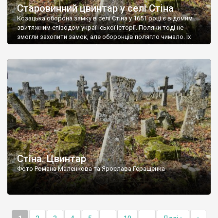
Старовинний цвинтар у селі Стіна
Козацька оборона замку в селі Стіна у 1651 році є відомим
звитяжним епізодом української історії. Поляки тоді не
змогли захопити замок, але оборонців полягло чимало. Їх
поховали на цвинтарі, який тоді називався Замковим. Нині на
місці замку церква із кам’яною огорожею, а цвинтар є. На
ньому чимало хрестів 19 століття, є такі, де епітафії стер […]
Стіна. Цвинтар
Фото Романа Маленкова та Ярослава Геращенка