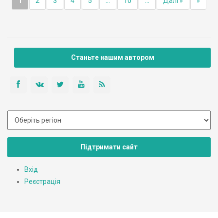
1
2
3
4
5
...
10
...
Далі »
»
Станьте нашим автором
Підтримати сайт
Вхід
Реєстрація