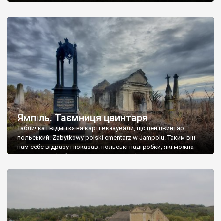
Ямпіль. Таємниця цвинтаря
Табличка і відмітка на карті вказували, що цей цвинтар
польський. Zabytkowy polski cmentarz w Jampolu. Таким він
нам себе відразу і показав: польські надгробки, які можна
віднести до фабричних, польські епітафії… Загалом цвинтар
виявився величезним – порахували площу у GoogleMaps –
виявилося більше семи гектарів. Перше враження про
абсолютну звичайність польського цвинтаря виявилося
оманливим – […]