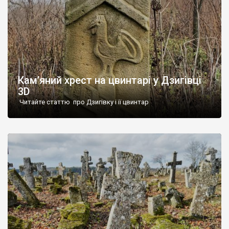
Кам’яний хрест на цвинтарі у Дзигівці
3D
Читайте статтю про Дзигівку і її цвинтар