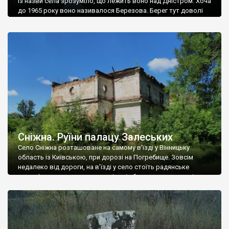
Із назви села зрозуміло, що лежить воно над Дністром. Хоча
до 1965 року воно називалося Березова. Берег тут доволі
високий і крутий, як і майже всюди на Поділлі, але є кілька
грунтових доріг, які збігають аж до самої води – цим
Наддністрянське відрізняється від більшості навколишніх
сіл. У селі є мурована Михайлівська церква. Точної дати […]
Сніжна. Руїни палацу Залеських
Село Сніжна розташоване на самому в’їзді у Вінницьку
область із Київською, при дорозі на Погребище. Зовсім
недалеко від дороги, на в’їзді у село стоїть радянське
рельєфне пано, яке показує жінку і яблуню, а трохи далі, десь
серед дерев, заховалися руїни палацу Залеських. З дороги їх
не видно, але видно дві стареньких колії у траві – […]