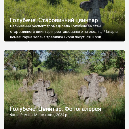
Голубече. Старовинний цвинтар
Величезний респект громаді села Голубече за стан
старовинного цвинтаря, розташованого на околиці. Чагарів
немає, гарна зелена травичка і кози пасуться. Кози –
найкращий регулятор шкідливої, для старих кладовищ,
рослинності. Навесні, коли паростки дерев вкриваються
бруньками, кози ті бруньки обгризають, бо то улюблений
делікатес. На цвинтарі у Голубечому ціла колекція
різноманітних форм хрестів. Село відносно невелике, […]
Голубече. Цвинтар. Фотогалерея
Фото Романа Маленкова, 2024 р.