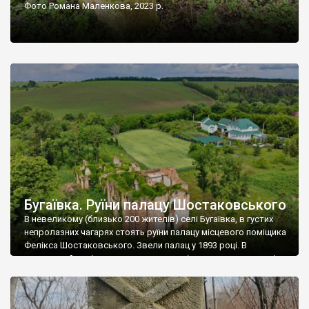
Фото Романа Маленкова, 2023 р.
Бугаївка. Руїни палацу Шостаковського
В невеликому (близько 200 жителів) селі Бугаївка, в густих
непролазних чагарях стоять руїни палацу місцевого поміщика
Фелікса Шостаковського. Звели палац у 1893 році. В
радянський період у ньому спочатку містилася школа, потім
клуб, ще пізніше – гуртожиток. У 60-х роках минулого
століття тут розмістили туберкульозну лікарню. Коли із
палацу виїхала лікарня – ми точно не […]