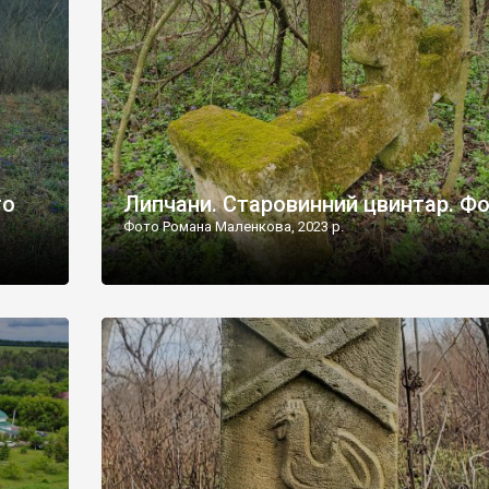
дороги їх не видно, але видно дві стареньких колії у т
лишніх
[…]
ати […]
то
Липчани. Старовинний цвинтар. Ф
Фото Романа Маленкова, 2023 р.