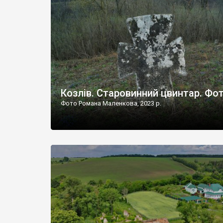
Наддністрянське відрізняється від більшості навко
сіл. У селі є мурована Михайлівська церква. Точної д
Козлів. Старовинний цвинтар. Фо
Фото Романа Маленкова, 2023 р.