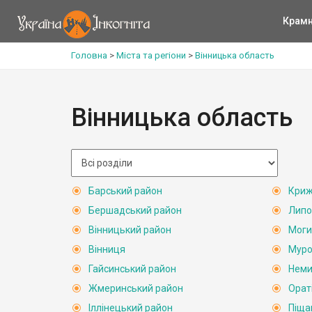
Крам
Головна
>
Міста та регіони
>
Вінницька область
Вінницька область
Барський район
Криж
Бершадський район
Липо
Вінницький район
Моги
Вінниця
Муро
Гайсинський район
Неми
Жмеринський район
Орат
Іллінецький район
Піща