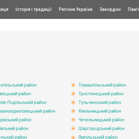
ниця
Історія і традиції
Регіони України
Закордон
Пам'
опільський район
Томашпільський район
вецький район
Тростянецький район
лів-Подільський район
Тульчинський район
ванокуриловецький район
Хмільницький район
рівський район
Чечельницький район
івський район
Шаргородський район
нський район
Ямпільський район