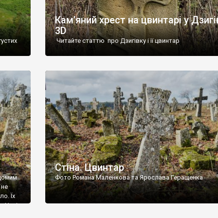
Кам’яний хрест на цвинтарі у Дзигі
3D
густих
Читайте статтю про Дзигівку і її цвинтар
93 році.
ола,
инулого
и із
Стіна. Цвинтар
ідомим
Фото Романа Маленкова та Ярослава Геращенка
 не
о. Їх
. Нині
ар є.