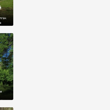
й
лган.
а
 ми
ї, які
кою
940
у
ім
і,
 З