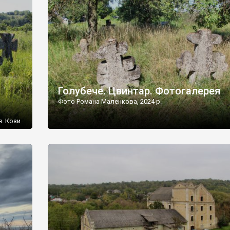
[…]
Голубече. Цвинтар. Фотогалерея
Фото Романа Маленкова, 2024 р.
я. Кози
овищ,
ються
ений
 […]