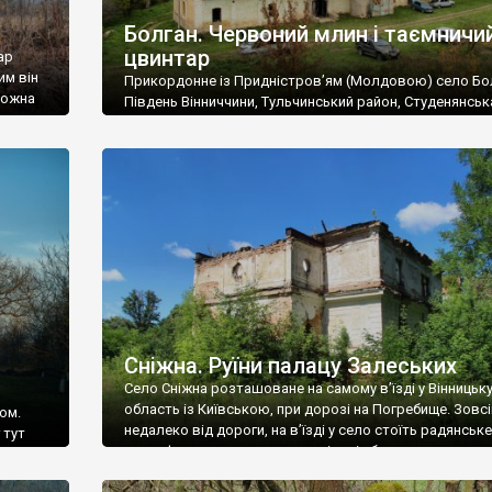
Болган. Червоний млин і таємничи
цвинтар
ар
им він
Прикордонне із Придністров’ям (Молдовою) село Бо
 можна
Південь Вінниччини, Тульчинський район, Студенянськ
цвинтар
громада. У селі мешкає близько тисячі осіб. Спочатку
Maps –
дізналися, що у Болгані є величезний захаращений
ро
старовинний цвинтар із кам’яними хрестами. Всі епітафі
лося
збереглися, написані кирилицею, церковнослов’янсь
мовою. За всіма традиційними ознаками – цвинтар
український. Хрести датуються 19 століттям. У 1924-1
роках Болган […]
Сніжна. Руїни палацу Залеських
Село Сніжна розташоване на самому в’їзді у Вінницьк
область із Київською, при дорозі на Погребище. Зовс
ом.
недалеко від дороги, на в’їзді у село стоїть радянське
 тут
рельєфне пано, яке показує жінку і яблуню, а трохи дал
, але є
десь серед дерев, заховалися руїни палацу Залеських.
и – цим