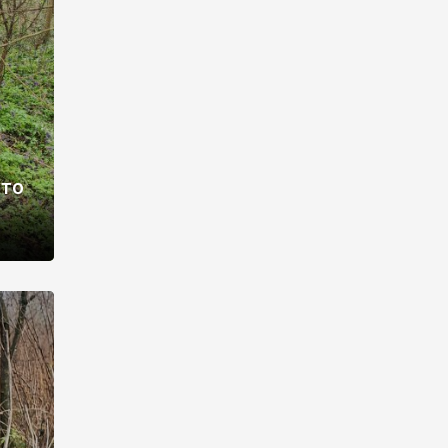
раві –
ото