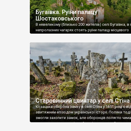
Бугаївка. Руїни палацу
Шостаковського
В невеликому (близько 200 жителів) селі Бугаївка, в 
непролазних чагарях стоять руїни палацу місцевого
поміщика Фелікса Шостаковського. Звели палац у 18
В радянський період у ньому спочатку містилася шк
потім клуб, ще пізніше – гуртожиток. У 60-х роках м
століття тут розмістили туберкульозну лікарню. Кол
палацу виїхала лікарня – ми точно не […]
Старовинний цвинтар у селі Стіна
Козацька оборона замку в селі Стіна у 1651 році є в
звитяжним епізодом української історії. Поляки тоді
змогли захопити замок, але оборонців полягло чимал
поховали на цвинтарі, який тоді називався Замковим
на місці замку церква із кам’яною огорожею, а цвинт