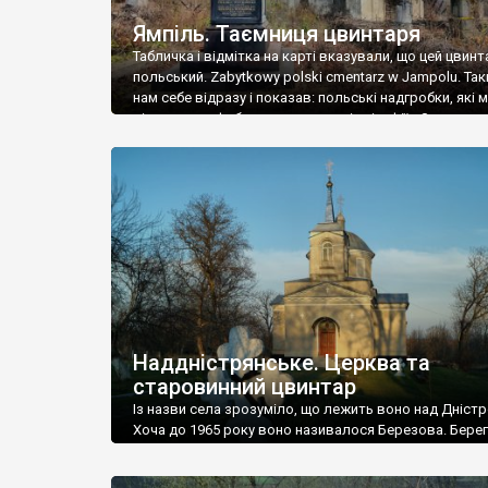
Ямпіль. Таємниця цвинтаря
Табличка і відмітка на карті вказували, що цей цвинт
польський. Zabytkowy polski cmentarz w Jampolu. Так
нам себе відразу і показав: польські надгробки, які
віднести до фабричних, польські епітафії… Загалом 
виявився величезним – порахували площу у Google
виявилося більше семи гектарів. Перше враження п
абсолютну звичайність польського цвинтаря вияви
оманливим – […]
Наддністрянське. Церква та
старовинний цвинтар
Із назви села зрозуміло, що лежить воно над Дністр
Хоча до 1965 року воно називалося Березова. Берег
доволі високий і крутий, як і майже всюди на Поділлі
кілька грунтових доріг, які збігають аж до самої вод