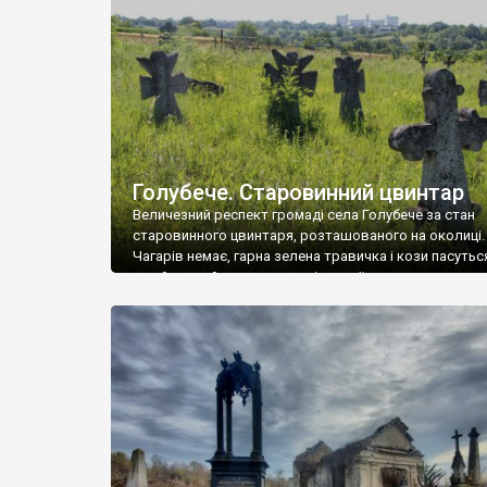
у Андрушівці, на Вінниччині. Такий стан […]
Голубече. Старовинний цвинтар
Величезний респект громаді села Голубече за стан
старовинного цвинтаря, розташованого на околиці.
Чагарів немає, гарна зелена травичка і кози пасутьс
– найкращий регулятор шкідливої, для старих клад
рослинності. Навесні, коли паростки дерев вкрива
бруньками, кози ті бруньки обгризають, бо то улюбл
делікатес. На цвинтарі у Голубечому ціла колекція
різноманітних форм хрестів. Село відносно невелике,