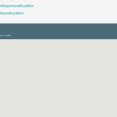
ебищенський район
івський район