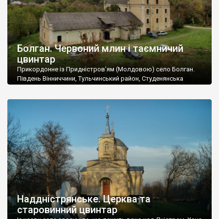
Болган. Червоний млин і таємничий
цвинтар
Прикордонне із Придністров’ям (Молдовою) село Болган.
Південь Вінниччини, Тульчинський район, Студенянська
громада. У селі мешкає близько тисячі осіб. Спочатку ми
дізналися, що у Болгані є величезний захаращений
старовинний цвинтар із кам’яними хрестами. Всі епітафії, які
збереглися, написані кирилицею, церковнослов’янською
мовою. За всіма традиційними ознаками – цвинтар
український. Хрести датуються 19 століттям. У 1924-1940
роках Болган […]
Наддністрянське. Церква та
старовинний цвинтар