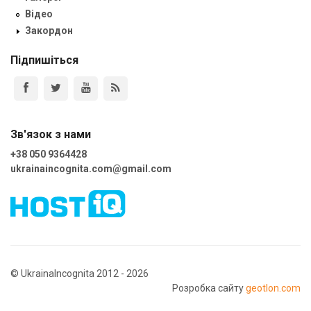
Відео
Закордон
Підпишіться
Зв'язок з нами
+38 050 9364428
ukrainaincognita.com@gmail.com
© UkrainaIncognita 2012 - 2026
Розробка сайту
geotlon.com