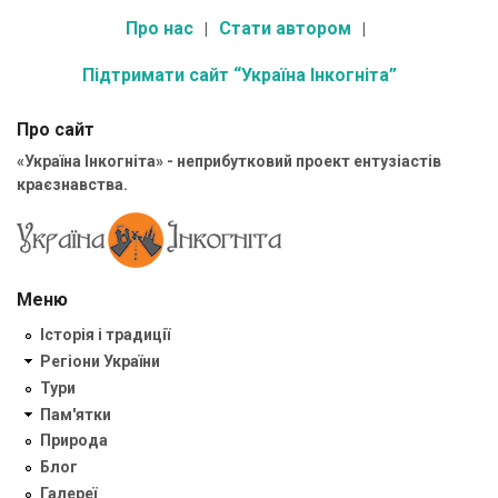
Про нас
Стати автором
Підтримати сайт “Україна Інкогніта”
Про сайт
«Україна Інкогніта» - неприбутковий проект ентузіастів
краєзнавства.
Меню
Історія і традиції
Регіони України
Тури
Пам'ятки
Природа
Блог
Галереї