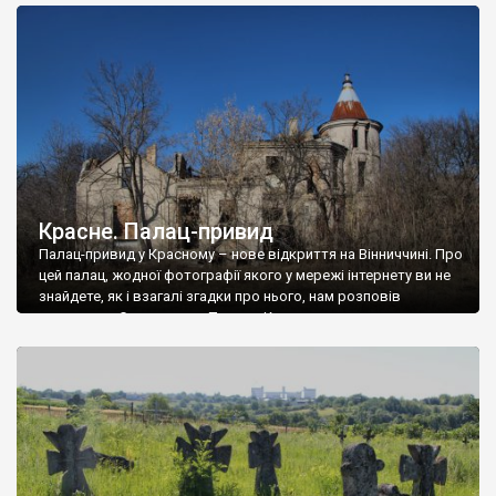
доглянутий, а в іншій суцільна руїна. Руїни палацу Тишкевичів у
Андрушівці, на Вінниччині. Такий стан […]
Красне. Палац-привид
Палац-привид у Красному – нове відкриття на Вінниччині. Про
цей палац, жодної фотографії якого у мережі інтернету ви не
знайдете, як і взагалі згадки про нього, нам розповів
мешканець Самгородка. Палац у Красному вразив не лише
станом руїни і чагарями, які його оточують, але і величчю
навіть у руїні. Можна уявно рекоструювати головний вхід із
[…]