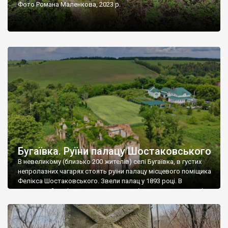
Фото Романа Маленкова, 2023 р.
Бугаївка. Руїни палацу Шостаковського
В невеликому (близько 200 жителів) селі Бугаївка, в густих
непролазних чагарях стоять руїни палацу місцевого поміщика
Фелікса Шостаковського. Звели палац у 1893 році. В
радянський період у ньому спочатку містилася школа, потім
клуб, ще пізніше – гуртожиток. У 60-х роках минулого
століття тут розмістили туберкульозну лікарню. Коли із
палацу виїхала лікарня – ми точно не […]