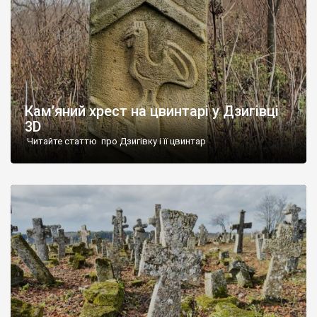
Кам’яний хрест на цвинтарі у Дзигівці
3D
Читайте статтю про Дзигівку і її цвинтар