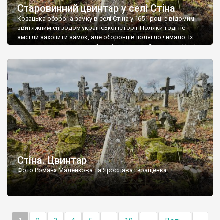
Старовинний цвинтар у селі Стіна
Козацька оборона замку в селі Стіна у 1651 році є відомим
звитяжним епізодом української історії. Поляки тоді не
змогли захопити замок, але оборонців полягло чимало. Їх
поховали на цвинтарі, який тоді називався Замковим. Нині на
місці замку церква із кам’яною огорожею, а цвинтар є. На
ньому чимало хрестів 19 століття, є такі, де епітафії стер […]
Стіна. Цвинтар
Фото Романа Маленкова та Ярослава Геращенка