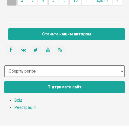
1
2
3
4
5
...
10
...
Далі »
»
Станьте нашим автором
Підтримати сайт
Вхід
Реєстрація