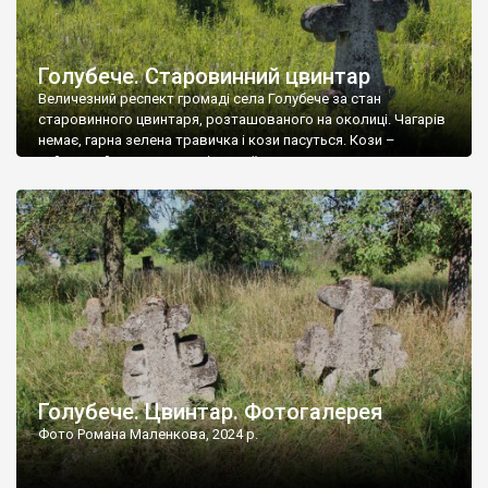
Голубече. Старовинний цвинтар
Величезний респект громаді села Голубече за стан
старовинного цвинтаря, розташованого на околиці. Чагарів
немає, гарна зелена травичка і кози пасуться. Кози –
найкращий регулятор шкідливої, для старих кладовищ,
рослинності. Навесні, коли паростки дерев вкриваються
бруньками, кози ті бруньки обгризають, бо то улюблений
делікатес. На цвинтарі у Голубечому ціла колекція
різноманітних форм хрестів. Село відносно невелике, […]
Голубече. Цвинтар. Фотогалерея
Фото Романа Маленкова, 2024 р.