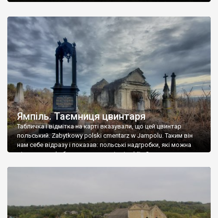
Ямпіль. Таємниця цвинтаря
Табличка і відмітка на карті вказували, що цей цвинтар
польський. Zabytkowy polski cmentarz w Jampolu. Таким він
нам себе відразу і показав: польські надгробки, які можна
віднести до фабричних, польські епітафії… Загалом цвинтар
виявився величезним – порахували площу у GoogleMaps –
виявилося більше семи гектарів. Перше враження про
абсолютну звичайність польського цвинтаря виявилося
оманливим – […]