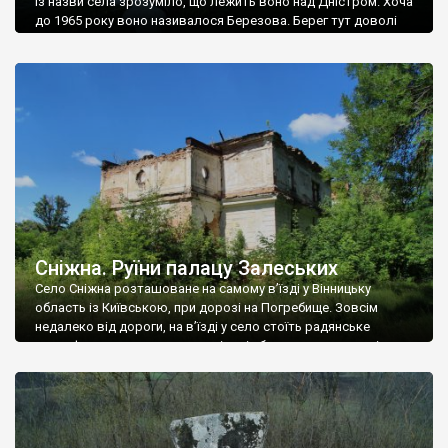
Із назви села зрозуміло, що лежить воно над Дністром. Хоча
до 1965 року воно називалося Березова. Берег тут доволі
високий і крутий, як і майже всюди на Поділлі, але є кілька
грунтових доріг, які збігають аж до самої води – цим
Наддністрянське відрізняється від більшості навколишніх
сіл. У селі є мурована Михайлівська церква. Точної дати […]
Сніжна. Руїни палацу Залеських
Село Сніжна розташоване на самому в’їзді у Вінницьку
область із Київською, при дорозі на Погребище. Зовсім
недалеко від дороги, на в’їзді у село стоїть радянське
рельєфне пано, яке показує жінку і яблуню, а трохи далі, десь
серед дерев, заховалися руїни палацу Залеських. З дороги їх
не видно, але видно дві стареньких колії у траві – […]