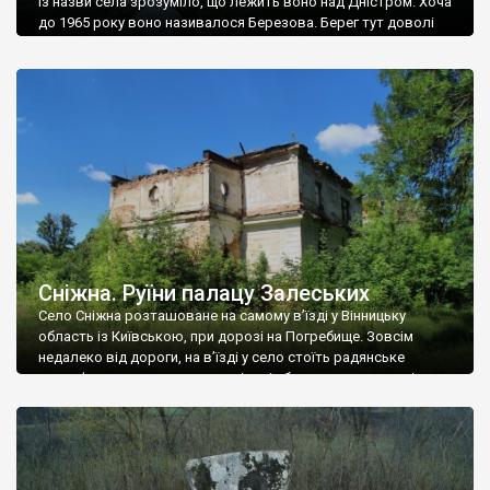
Із назви села зрозуміло, що лежить воно над Дністром. Хоча
до 1965 року воно називалося Березова. Берег тут доволі
високий і крутий, як і майже всюди на Поділлі, але є кілька
грунтових доріг, які збігають аж до самої води – цим
Наддністрянське відрізняється від більшості навколишніх
сіл. У селі є мурована Михайлівська церква. Точної дати […]
Сніжна. Руїни палацу Залеських
Село Сніжна розташоване на самому в’їзді у Вінницьку
область із Київською, при дорозі на Погребище. Зовсім
недалеко від дороги, на в’їзді у село стоїть радянське
рельєфне пано, яке показує жінку і яблуню, а трохи далі, десь
серед дерев, заховалися руїни палацу Залеських. З дороги їх
не видно, але видно дві стареньких колії у траві – […]