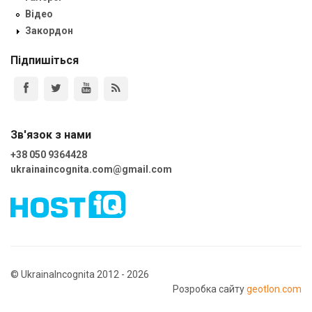
Відео
Закордон
Підпишіться
Зв'язок з нами
+38 050 9364428
ukrainaincognita.com@gmail.com
© UkrainaIncognita 2012 - 2026
Розробка сайту
geotlon.com