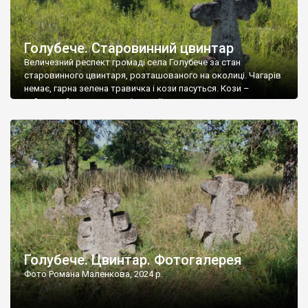
Голубече. Старовинний цвинтар
Величезний респект громаді села Голубече за стан
старовинного цвинтаря, розташованого на околиці. Чагарів
немає, гарна зелена травичка і кози пасуться. Кози –
найкращий регулятор шкідливої, для старих кладовищ,
рослинності. Навесні, коли паростки дерев вкриваються
бруньками, кози ті бруньки обгризають, бо то улюблений
делікатес. На цвинтарі у Голубечому ціла колекція
різноманітних форм хрестів. Село відносно невелике, […]
Голубече. Цвинтар. Фотогалерея
Фото Романа Маленкова, 2024 р.