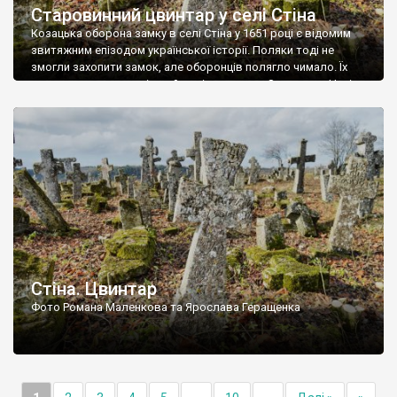
Старовинний цвинтар у селі Стіна
Козацька оборона замку в селі Стіна у 1651 році є відомим
звитяжним епізодом української історії. Поляки тоді не
змогли захопити замок, але оборонців полягло чимало. Їх
поховали на цвинтарі, який тоді називався Замковим. Нині на
місці замку церква із кам’яною огорожею, а цвинтар є. На
ньому чимало хрестів 19 століття, є такі, де епітафії стер […]
Стіна. Цвинтар
Фото Романа Маленкова та Ярослава Геращенка