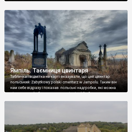
Ямпіль. Таємниця цвинтаря
Табличка і відмітка на карті вказували, що цей цвинтар
польський. Zabytkowy polski cmentarz w Jampolu. Таким він
нам себе відразу і показав: польські надгробки, які можна
віднести до фабричних, польські епітафії… Загалом цвинтар
виявився величезним – порахували площу у GoogleMaps –
виявилося більше семи гектарів. Перше враження про
абсолютну звичайність польського цвинтаря виявилося
оманливим – […]