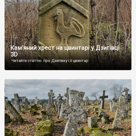
Кам’яний хрест на цвинтарі у Дзигівці
3D
Читайте статтю про Дзигівку і її цвинтар