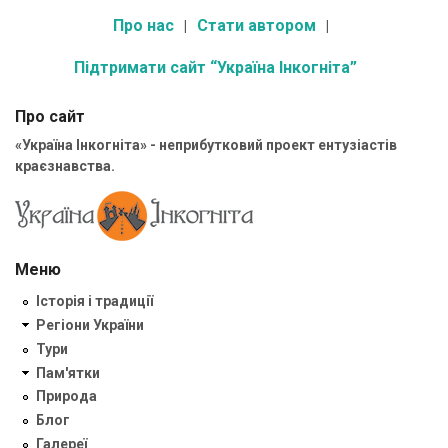
Про нас
Стати автором
Підтримати сайт “Україна Інкогніта”
Про сайт
«Україна Інкогніта» - неприбутковий проект ентузіастів
краєзнавства.
Меню
Історія і традиції
Регіони України
Тури
Пам'ятки
Природа
Блог
Галереї