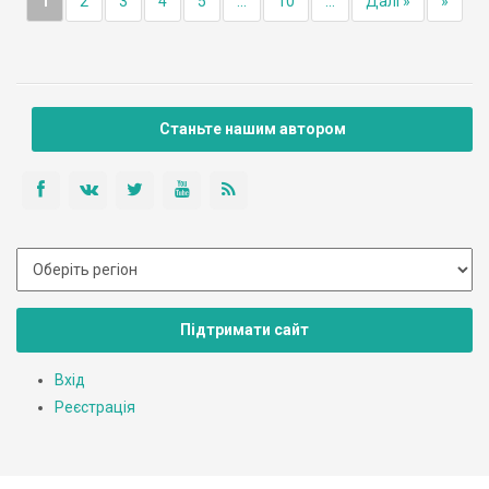
1
2
3
4
5
...
10
...
Далі »
»
Станьте нашим автором
Підтримати сайт
Вхід
Реєстрація