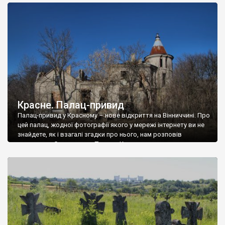
доглянутий, а в іншій суцільна руїна. Руїни палацу Тишкевичів у
Андрушівці, на Вінниччині. Такий стан […]
Красне. Палац-привид
Палац-привид у Красному – нове відкриття на Вінниччині. Про
цей палац, жодної фотографії якого у мережі інтернету ви не
знайдете, як і взагалі згадки про нього, нам розповів
мешканець Самгородка. Палац у Красному вразив не лише
станом руїни і чагарями, які його оточують, але і величчю
навіть у руїні. Можна уявно рекоструювати головний вхід із
[…]