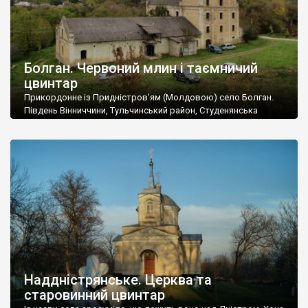
Болган. Червоний млин і таємничий
цвинтар
Прикордонне із Придністров’ям (Молдовою) село Болган.
Південь Вінниччини, Тульчинський район, Студенянська
громада. У селі мешкає близько тисячі осіб. Спочатку ми
дізналися, що у Болгані є величезний захаращений
старовинний цвинтар із кам’яними хрестами. Всі епітафії, які
збереглися, написані кирилицею, церковнослов’янською
мовою. За всіма традиційними ознаками – цвинтар
український. Хрести датуються 19 століттям. У 1924-1940
роках Болган […]
Наддністрянське. Церква та
старовинний цвинтар