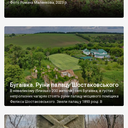
Фото Романа Маленкова, 2023 р.
Бугаївка. Руїни палацу Шостаковського
В невеликому (близько 200 жителів) селі Бугаївка, в густих
непролазних чагарях стоять руїни палацу місцевого поміщика
Фелікса Шостаковського. Звели палац у 1893 році. В
радянський період у ньому спочатку містилася школа, потім
клуб, ще пізніше – гуртожиток. У 60-х роках минулого
століття тут розмістили туберкульозну лікарню. Коли із
палацу виїхала лікарня – ми точно не […]