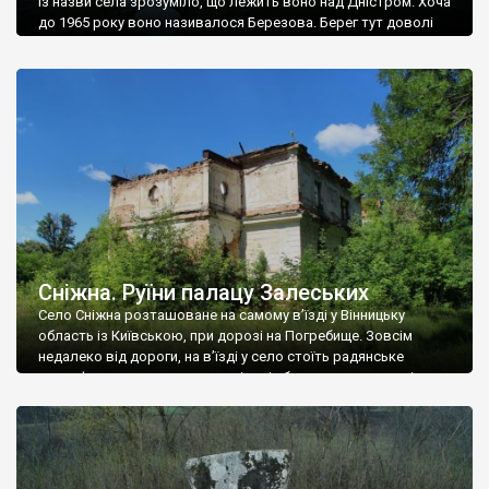
Із назви села зрозуміло, що лежить воно над Дністром. Хоча
до 1965 року воно називалося Березова. Берег тут доволі
високий і крутий, як і майже всюди на Поділлі, але є кілька
грунтових доріг, які збігають аж до самої води – цим
Наддністрянське відрізняється від більшості навколишніх
сіл. У селі є мурована Михайлівська церква. Точної дати […]
Сніжна. Руїни палацу Залеських
Село Сніжна розташоване на самому в’їзді у Вінницьку
область із Київською, при дорозі на Погребище. Зовсім
недалеко від дороги, на в’їзді у село стоїть радянське
рельєфне пано, яке показує жінку і яблуню, а трохи далі, десь
серед дерев, заховалися руїни палацу Залеських. З дороги їх
не видно, але видно дві стареньких колії у траві – […]