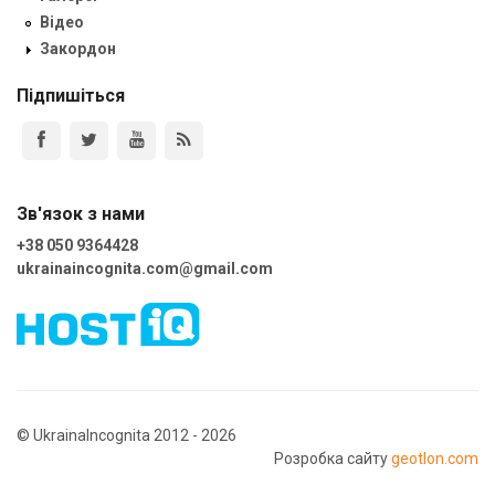
Відео
Закордон
Підпишіться
Зв'язок з нами
+38 050 9364428
ukrainaincognita.com@gmail.com
© UkrainaIncognita 2012 - 2026
Розробка сайту
geotlon.com