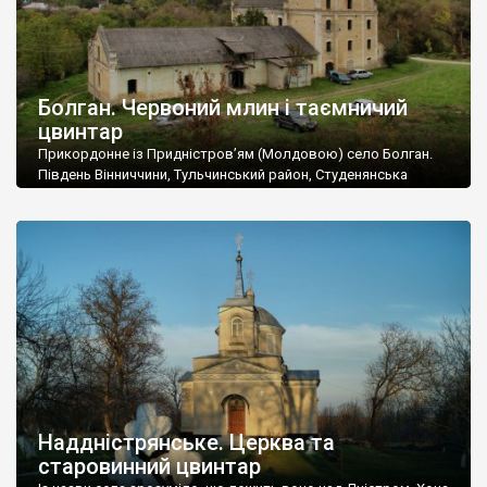
Болган. Червоний млин і таємничий
цвинтар
Прикордонне із Придністров’ям (Молдовою) село Болган.
Південь Вінниччини, Тульчинський район, Студенянська
громада. У селі мешкає близько тисячі осіб. Спочатку ми
дізналися, що у Болгані є величезний захаращений
старовинний цвинтар із кам’яними хрестами. Всі епітафії, які
збереглися, написані кирилицею, церковнослов’янською
мовою. За всіма традиційними ознаками – цвинтар
український. Хрести датуються 19 століттям. У 1924-1940
роках Болган […]
Наддністрянське. Церква та
старовинний цвинтар