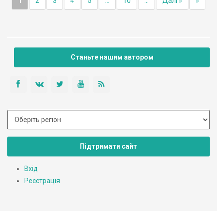
1
2
3
4
5
...
10
...
Далі »
»
Станьте нашим автором
Підтримати сайт
Вхід
Реєстрація