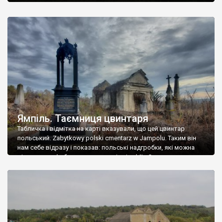
Ямпіль. Таємниця цвинтаря
Табличка і відмітка на карті вказували, що цей цвинтар
польський. Zabytkowy polski cmentarz w Jampolu. Таким він
нам себе відразу і показав: польські надгробки, які можна
віднести до фабричних, польські епітафії… Загалом цвинтар
виявився величезним – порахували площу у GoogleMaps –
виявилося більше семи гектарів. Перше враження про
абсолютну звичайність польського цвинтаря виявилося
оманливим – […]