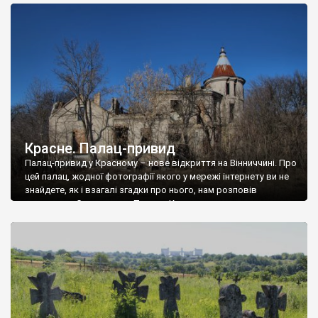
доглянутий, а в іншій суцільна руїна. Руїни палацу Тишкевичів у
Андрушівці, на Вінниччині. Такий стан […]
Красне. Палац-привид
Палац-привид у Красному – нове відкриття на Вінниччині. Про
цей палац, жодної фотографії якого у мережі інтернету ви не
знайдете, як і взагалі згадки про нього, нам розповів
мешканець Самгородка. Палац у Красному вразив не лише
станом руїни і чагарями, які його оточують, але і величчю
навіть у руїні. Можна уявно рекоструювати головний вхід із
[…]