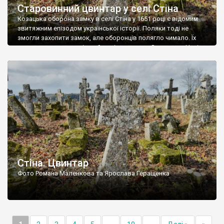
Старовинний цвинтар у селі Стіна
Козацька оборона замку в селі Стіна у 1651 році є відомим
звитяжним епізодом української історії. Поляки тоді не
змогли захопити замок, але оборонців полягло чимало. Їх
поховали на цвинтарі, який тоді називався Замковим. Нині на
місці замку церква із кам’яною огорожею, а цвинтар є. На
ньому чимало хрестів 19 століття, є такі, де епітафії стер […]
Стіна. Цвинтар
Фото Романа Маленкова та Ярослава Геращенка