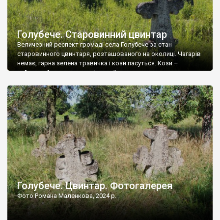
Голубече. Старовинний цвинтар
Величезний респект громаді села Голубече за стан
старовинного цвинтаря, розташованого на околиці. Чагарів
немає, гарна зелена травичка і кози пасуться. Кози –
найкращий регулятор шкідливої, для старих кладовищ,
рослинності. Навесні, коли паростки дерев вкриваються
бруньками, кози ті бруньки обгризають, бо то улюблений
делікатес. На цвинтарі у Голубечому ціла колекція
різноманітних форм хрестів. Село відносно невелике, […]
Голубече. Цвинтар. Фотогалерея
Фото Романа Маленкова, 2024 р.