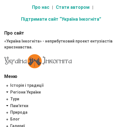
Про нас
Стати автором
Підтримати сайт “Україна Інкогніта”
Про сайт
«Україна Інкогніта» - неприбутковий проект ентузіастів
краєзнавства.
Меню
Історія і традиції
Регіони України
Тури
Пам'ятки
Природа
Блог
Галереї