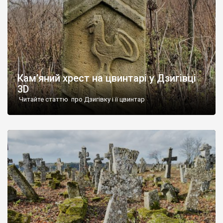
Кам’яний хрест на цвинтарі у Дзигівці
3D
Читайте статтю про Дзигівку і її цвинтар