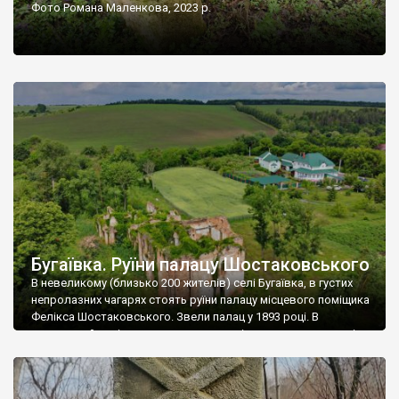
Фото Романа Маленкова, 2023 р.
Бугаївка. Руїни палацу Шостаковського
В невеликому (близько 200 жителів) селі Бугаївка, в густих
непролазних чагарях стоять руїни палацу місцевого поміщика
Фелікса Шостаковського. Звели палац у 1893 році. В
радянський період у ньому спочатку містилася школа, потім
клуб, ще пізніше – гуртожиток. У 60-х роках минулого
століття тут розмістили туберкульозну лікарню. Коли із
палацу виїхала лікарня – ми точно не […]