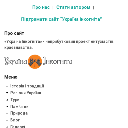
Про нас
Стати автором
Підтримати сайт “Україна Інкогніта”
Про сайт
«Україна Інкогніта» - неприбутковий проект ентузіастів
краєзнавства.
Меню
Історія і традиції
Регіони України
Тури
Пам'ятки
Природа
Блог
Галереї