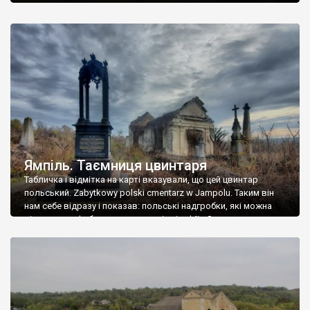
Ямпіль. Таємниця цвинтаря
Табличка і відмітка на карті вказували, що цей цвинтар
польський. Zabytkowy polski cmentarz w Jampolu. Таким він
нам себе відразу і показав: польські надгробки, які можна
віднести до фабричних, польські епітафії… Загалом цвинтар
виявився величезним – порахували площу у GoogleMaps –
виявилося більше семи гектарів. Перше враження про
абсолютну звичайність польського цвинтаря виявилося
оманливим – […]