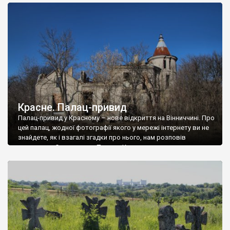
доглянутий, а в іншій суцільна руїна. Руїни палацу Тишкевичів у
Андрушівці, на Вінниччині. Такий стан […]
Красне. Палац-привид
Палац-привид у Красному – нове відкриття на Вінниччині. Про
цей палац, жодної фотографії якого у мережі інтернету ви не
знайдете, як і взагалі згадки про нього, нам розповів
мешканець Самгородка. Палац у Красному вразив не лише
станом руїни і чагарями, які його оточують, але і величчю
навіть у руїні. Можна уявно рекоструювати головний вхід із
[…]