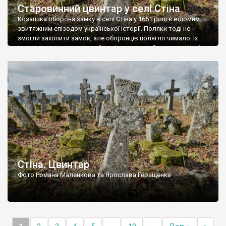
Старовинний цвинтар у селі Стіна
Козацька оборона замку в селі Стіна у 1651 році є відомим
звитяжним епізодом української історії. Поляки тоді не
змогли захопити замок, але оборонців полягло чимало. Їх
поховали на цвинтарі, який тоді називався Замковим. Нині на
місці замку церква із кам’яною огорожею, а цвинтар є. На
ньому чимало хрестів 19 століття, є такі, де епітафії стер […]
Стіна. Цвинтар
Фото Романа Маленкова та Ярослава Геращенка