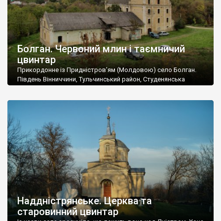
Болган. Червоний млин і таємничий
цвинтар
Прикордонне із Придністров’ям (Молдовою) село Болган.
Південь Вінниччини, Тульчинський район, Студенянська
громада. У селі мешкає близько тисячі осіб. Спочатку ми
дізналися, що у Болгані є величезний захаращений
старовинний цвинтар із кам’яними хрестами. Всі епітафії, які
збереглися, написані кирилицею, церковнослов’янською
мовою. За всіма традиційними ознаками – цвинтар
український. Хрести датуються 19 століттям. У 1924-1940
роках Болган […]
Наддністрянське. Церква та
старовинний цвинтар