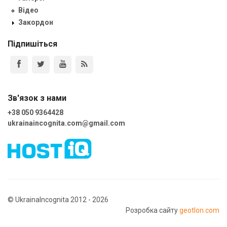
Відео
Закордон
Підпишіться
Зв'язок з нами
+38 050 9364428
ukrainaincognita.com@gmail.com
© UkrainaIncognita 2012 - 2026
Розробка сайту
geotlon.com