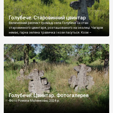
Голубече. Старовинний цвинтар
Величезний респект громаді села Голубече за стан
старовинного цвинтаря, розташованого на околиці. Чагарів
немає, гарна зелена травичка і кози пасуться. Кози –
найкращий регулятор шкідливої, для старих кладовищ,
рослинності. Навесні, коли паростки дерев вкриваються
бруньками, кози ті бруньки обгризають, бо то улюблений
делікатес. На цвинтарі у Голубечому ціла колекція
різноманітних форм хрестів. Село відносно невелике, […]
Голубече. Цвинтар. Фотогалерея
Фото Романа Маленкова, 2024 р.