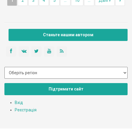
1
2
3
4
5
...
10
...
Далі »
»
Станьте нашим автором
Підтримати сайт
Вхід
Реєстрація