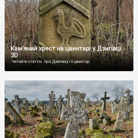
Кам’яний хрест на цвинтарі у Дзигівці
3D
Читайте статтю про Дзигівку і її цвинтар