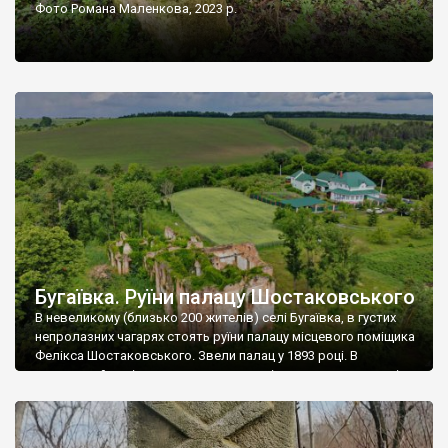
Фото Романа Маленкова, 2023 р.
Бугаївка. Руїни палацу Шостаковського
В невеликому (близько 200 жителів) селі Бугаївка, в густих
непролазних чагарях стоять руїни палацу місцевого поміщика
Фелікса Шостаковського. Звели палац у 1893 році. В
радянський період у ньому спочатку містилася школа, потім
клуб, ще пізніше – гуртожиток. У 60-х роках минулого
століття тут розмістили туберкульозну лікарню. Коли із
палацу виїхала лікарня – ми точно не […]