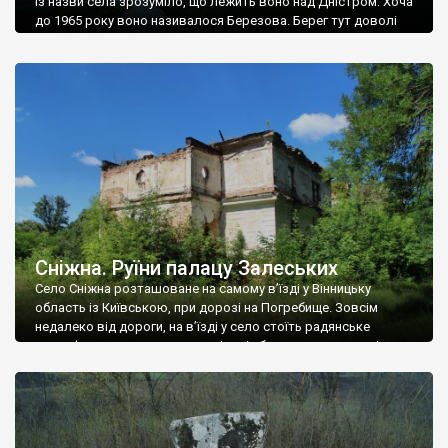
Із назви села зрозуміло, що лежить воно над Дністром. Хоча
до 1965 року воно називалося Березова. Берег тут доволі
високий і крутий, як і майже всюди на Поділлі, але є кілька
грунтових доріг, які збігають аж до самої води – цим
Наддністрянське відрізняється від більшості навколишніх
сіл. У селі є мурована Михайлівська церква. Точної дати […]
Сніжна. Руїни палацу Залеських
Село Сніжна розташоване на самому в’їзді у Вінницьку
область із Київською, при дорозі на Погребище. Зовсім
недалеко від дороги, на в’їзді у село стоїть радянське
рельєфне пано, яке показує жінку і яблуню, а трохи далі, десь
серед дерев, заховалися руїни палацу Залеських. З дороги їх
не видно, але видно дві стареньких колії у траві – […]