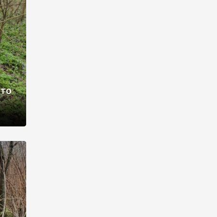
раві –
ото