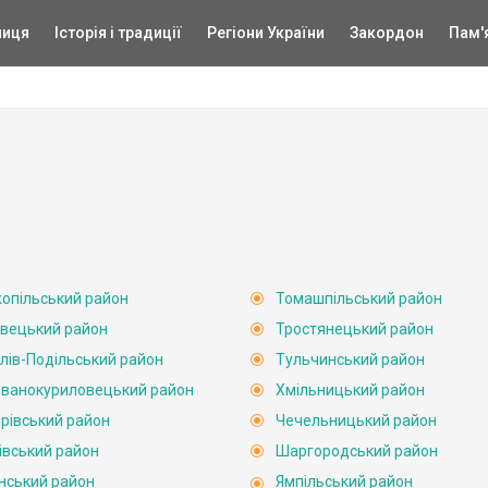
ниця
Історія і традиції
Регіони України
Закордон
Пам'
опільський район
Томашпільський район
вецький район
Тростянецький район
лів-Подільський район
Тульчинський район
ванокуриловецький район
Хмільницький район
рівський район
Чечельницький район
івський район
Шаргородський район
нський район
Ямпільський район