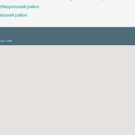
ебищенський район
івський район