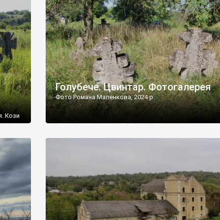
[…]
Голубече. Цвинтар. Фотогалерея
Фото Романа Маленкова, 2024 р.
я. Кози
овищ,
ються
ений
 […]