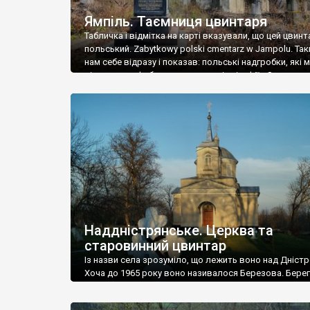
Ямпіль. Таємниця цвинтаря
Табличка і відмітка на карті вказували, що цей цвинт
польський. Zabytkowy polski cmentarz w Jampolu. Так
нам себе відразу і показав: польські надгробки, які
віднести до фабричних, польські епітафії… Загалом 
виявився величезним – порахували площу у Google
виявилося більше семи гектарів. Перше враження п
абсолютну звичайність польського цвинтаря вияви
оманливим – […]
Наддністрянське. Церква та
старовинний цвинтар
Із назви села зрозуміло, що лежить воно над Дністр
Хоча до 1965 року воно називалося Березова. Берег
доволі високий і крутий, як і майже всюди на Поділлі
кілька грунтових доріг, які збігають аж до самої вод