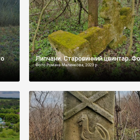
дороги їх не видно, але видно дві стареньких колії у т
лишніх
[…]
ати […]
то
Липчани. Старовинний цвинтар. Ф
Фото Романа Маленкова, 2023 р.