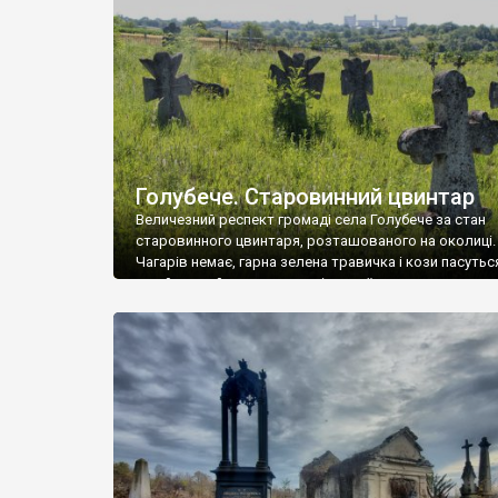
у Андрушівці, на Вінниччині. Такий стан […]
Голубече. Старовинний цвинтар
Величезний респект громаді села Голубече за стан
старовинного цвинтаря, розташованого на околиці.
Чагарів немає, гарна зелена травичка і кози пасутьс
– найкращий регулятор шкідливої, для старих клад
рослинності. Навесні, коли паростки дерев вкрива
бруньками, кози ті бруньки обгризають, бо то улюбл
делікатес. На цвинтарі у Голубечому ціла колекція
різноманітних форм хрестів. Село відносно невелике,