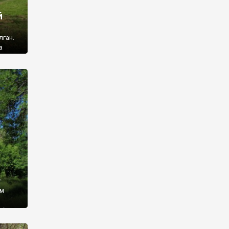
й
лган.
а
 ми
ї, які
кою
940
у
ім
і,
 З