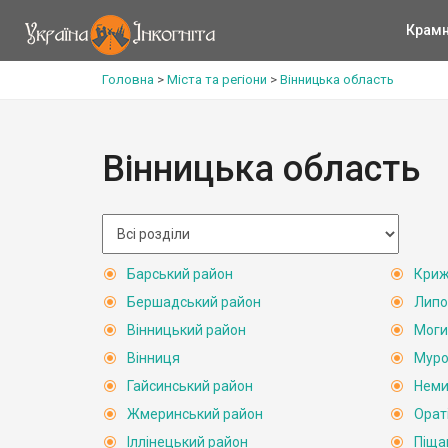
Крам
Головна
>
Міста та регіони
>
Вінницька область
Вінницька область
Барський район
Криж
Бершадський район
Липо
Вінницький район
Моги
Вінниця
Муро
Гайсинський район
Неми
Жмеринський район
Орат
Іллінецький район
Піща