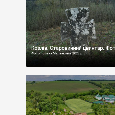
Наддністрянське відрізняється від більшості навко
сіл. У селі є мурована Михайлівська церква. Точної д
Козлів. Старовинний цвинтар. Фо
Фото Романа Маленкова, 2023 р.