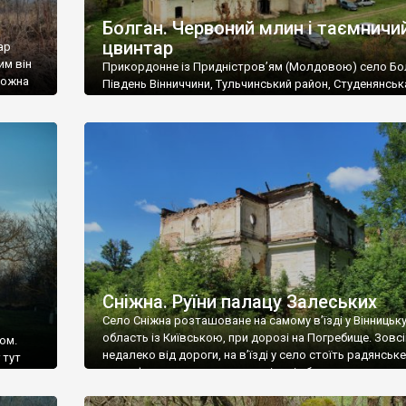
Болган. Червоний млин і таємничи
цвинтар
ар
им він
Прикордонне із Придністров’ям (Молдовою) село Бо
 можна
Південь Вінниччини, Тульчинський район, Студенянськ
цвинтар
громада. У селі мешкає близько тисячі осіб. Спочатку
Maps –
дізналися, що у Болгані є величезний захаращений
ро
старовинний цвинтар із кам’яними хрестами. Всі епітафі
лося
збереглися, написані кирилицею, церковнослов’янсь
мовою. За всіма традиційними ознаками – цвинтар
український. Хрести датуються 19 століттям. У 1924-1
роках Болган […]
Сніжна. Руїни палацу Залеських
Село Сніжна розташоване на самому в’їзді у Вінницьк
область із Київською, при дорозі на Погребище. Зовс
ом.
недалеко від дороги, на в’їзді у село стоїть радянське
 тут
рельєфне пано, яке показує жінку і яблуню, а трохи дал
, але є
десь серед дерев, заховалися руїни палацу Залеських.
и – цим