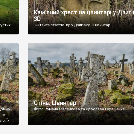
Кам’яний хрест на цвинтарі у Дзигі
3D
густих
Читайте статтю про Дзигівку і її цвинтар
93 році.
ола,
инулого
и із
Стіна. Цвинтар
ідомим
Фото Романа Маленкова та Ярослава Геращенка
 не
о. Їх
. Нині
ар є.