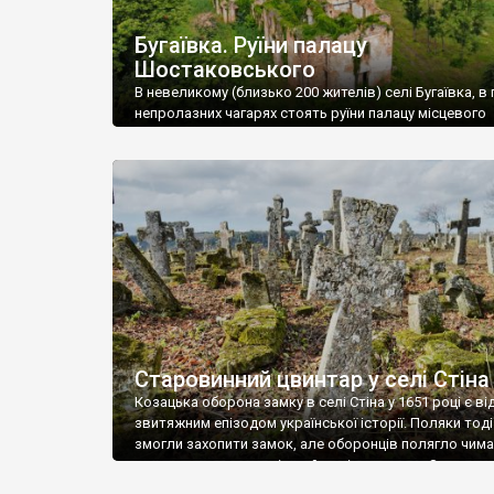
Бугаївка. Руїни палацу
Шостаковського
В невеликому (близько 200 жителів) селі Бугаївка, в 
непролазних чагарях стоять руїни палацу місцевого
поміщика Фелікса Шостаковського. Звели палац у 18
В радянський період у ньому спочатку містилася шк
потім клуб, ще пізніше – гуртожиток. У 60-х роках м
століття тут розмістили туберкульозну лікарню. Кол
палацу виїхала лікарня – ми точно не […]
Старовинний цвинтар у селі Стіна
Козацька оборона замку в селі Стіна у 1651 році є в
звитяжним епізодом української історії. Поляки тоді
змогли захопити замок, але оборонців полягло чимал
поховали на цвинтарі, який тоді називався Замковим
на місці замку церква із кам’яною огорожею, а цвинт