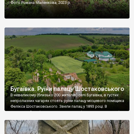
Фото Романа Маленкова, 2023 р.
Бугаївка. Руїни палацу Шостаковського
В невеликому (близько 200 жителів) селі Бугаївка, в густих
непролазних чагарях стоять руїни палацу місцевого поміщика
Фелікса Шостаковського. Звели палац у 1893 році. В
радянський період у ньому спочатку містилася школа, потім
клуб, ще пізніше – гуртожиток. У 60-х роках минулого
століття тут розмістили туберкульозну лікарню. Коли із
палацу виїхала лікарня – ми точно не […]