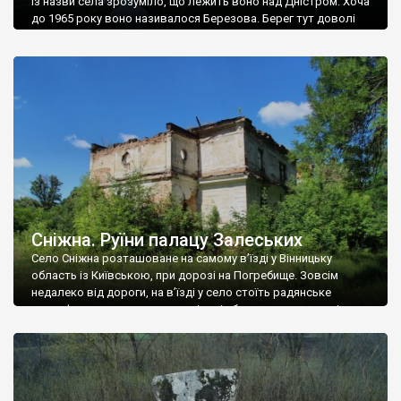
Із назви села зрозуміло, що лежить воно над Дністром. Хоча
до 1965 року воно називалося Березова. Берег тут доволі
високий і крутий, як і майже всюди на Поділлі, але є кілька
грунтових доріг, які збігають аж до самої води – цим
Наддністрянське відрізняється від більшості навколишніх
сіл. У селі є мурована Михайлівська церква. Точної дати […]
Сніжна. Руїни палацу Залеських
Село Сніжна розташоване на самому в’їзді у Вінницьку
область із Київською, при дорозі на Погребище. Зовсім
недалеко від дороги, на в’їзді у село стоїть радянське
рельєфне пано, яке показує жінку і яблуню, а трохи далі, десь
серед дерев, заховалися руїни палацу Залеських. З дороги їх
не видно, але видно дві стареньких колії у траві – […]