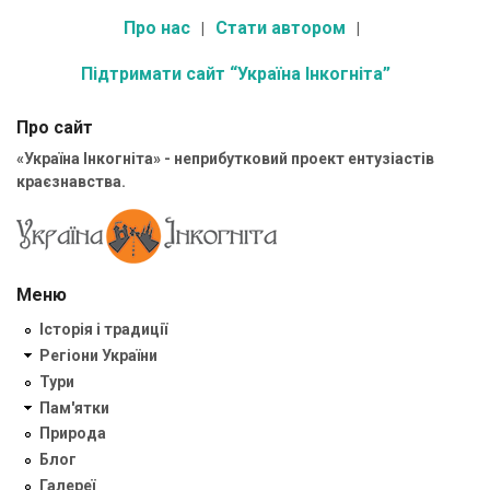
Про нас
Стати автором
Підтримати сайт “Україна Інкогніта”
Про сайт
«Україна Інкогніта» - неприбутковий проект ентузіастів
краєзнавства.
Меню
Історія і традиції
Регіони України
Тури
Пам'ятки
Природа
Блог
Галереї