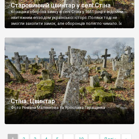
Старовинний цвинтар у селі Стіна
Козацька оборона замку в селі Стіна у 1651 році є відомим
звитяжним епізодом української історії. Поляки тоді не
змогли захопити замок, але оборонців полягло чимало. Їх
поховали на цвинтарі, який тоді називався Замковим. Нині на
місці замку церква із кам’яною огорожею, а цвинтар є. На
ньому чимало хрестів 19 століття, є такі, де епітафії стер […]
Стіна. Цвинтар
Фото Романа Маленкова та Ярослава Геращенка