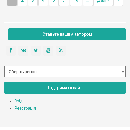
1
2
3
4
5
...
10
...
Далі »
»
Станьте нашим автором
Підтримати сайт
Вхід
Реєстрація