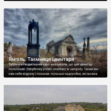
Ямпіль. Таємниця цвинтаря
Табличка і відмітка на карті вказували, що цей цвинтар
польський. Zabytkowy polski cmentarz w Jampolu. Таким він
нам себе відразу і показав: польські надгробки, які можна
віднести до фабричних, польські епітафії… Загалом цвинтар
виявився величезним – порахували площу у GoogleMaps –
виявилося більше семи гектарів. Перше враження про
абсолютну звичайність польського цвинтаря виявилося
оманливим – […]