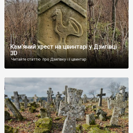
Кам’яний хрест на цвинтарі у Дзигівці
3D
Читайте статтю про Дзигівку і її цвинтар