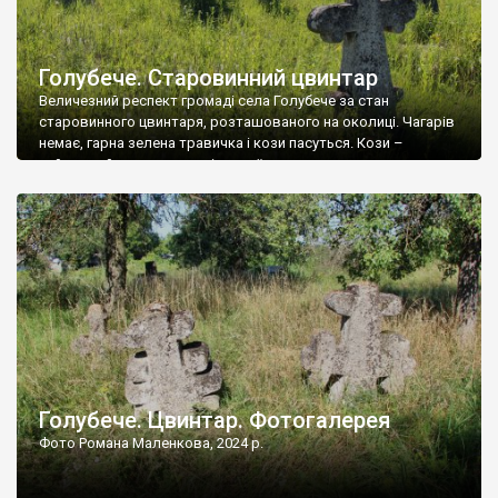
Голубече. Старовинний цвинтар
Величезний респект громаді села Голубече за стан
старовинного цвинтаря, розташованого на околиці. Чагарів
немає, гарна зелена травичка і кози пасуться. Кози –
найкращий регулятор шкідливої, для старих кладовищ,
рослинності. Навесні, коли паростки дерев вкриваються
бруньками, кози ті бруньки обгризають, бо то улюблений
делікатес. На цвинтарі у Голубечому ціла колекція
різноманітних форм хрестів. Село відносно невелике, […]
Голубече. Цвинтар. Фотогалерея
Фото Романа Маленкова, 2024 р.