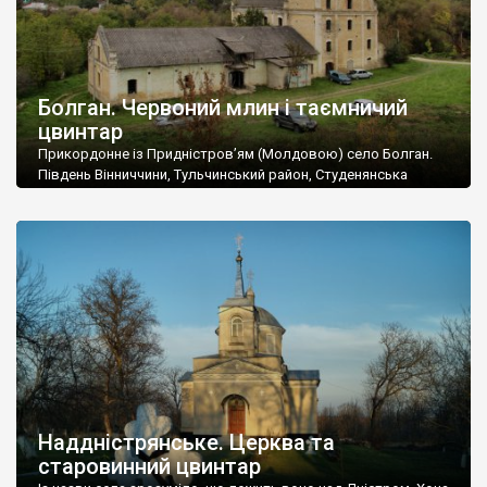
Болган. Червоний млин і таємничий
цвинтар
Прикордонне із Придністров’ям (Молдовою) село Болган.
Південь Вінниччини, Тульчинський район, Студенянська
громада. У селі мешкає близько тисячі осіб. Спочатку ми
дізналися, що у Болгані є величезний захаращений
старовинний цвинтар із кам’яними хрестами. Всі епітафії, які
збереглися, написані кирилицею, церковнослов’янською
мовою. За всіма традиційними ознаками – цвинтар
український. Хрести датуються 19 століттям. У 1924-1940
роках Болган […]
Наддністрянське. Церква та
старовинний цвинтар