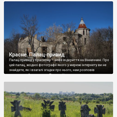
доглянутий, а в іншій суцільна руїна. Руїни палацу Тишкевичів у
Андрушівці, на Вінниччині. Такий стан […]
Красне. Палац-привид
Палац-привид у Красному – нове відкриття на Вінниччині. Про
цей палац, жодної фотографії якого у мережі інтернету ви не
знайдете, як і взагалі згадки про нього, нам розповів
мешканець Самгородка. Палац у Красному вразив не лише
станом руїни і чагарями, які його оточують, але і величчю
навіть у руїні. Можна уявно рекоструювати головний вхід із
[…]