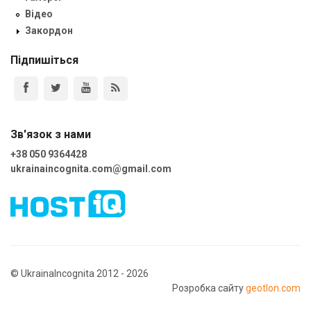
Відео
Закордон
Підпишіться
Зв'язок з нами
+38 050 9364428
ukrainaincognita.com@gmail.com
© UkrainaIncognita 2012 - 2026
Розробка сайту
geotlon.com