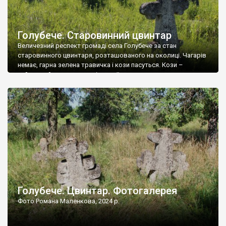
Голубече. Старовинний цвинтар
Величезний респект громаді села Голубече за стан
старовинного цвинтаря, розташованого на околиці. Чагарів
немає, гарна зелена травичка і кози пасуться. Кози –
найкращий регулятор шкідливої, для старих кладовищ,
рослинності. Навесні, коли паростки дерев вкриваються
бруньками, кози ті бруньки обгризають, бо то улюблений
делікатес. На цвинтарі у Голубечому ціла колекція
різноманітних форм хрестів. Село відносно невелике, […]
Голубече. Цвинтар. Фотогалерея
Фото Романа Маленкова, 2024 р.