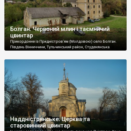
Болган. Червоний млин і таємничий
цвинтар
Прикордонне із Придністров’ям (Молдовою) село Болган.
Південь Вінниччини, Тульчинський район, Студенянська
громада. У селі мешкає близько тисячі осіб. Спочатку ми
дізналися, що у Болгані є величезний захаращений
старовинний цвинтар із кам’яними хрестами. Всі епітафії, які
збереглися, написані кирилицею, церковнослов’янською
мовою. За всіма традиційними ознаками – цвинтар
український. Хрести датуються 19 століттям. У 1924-1940
роках Болган […]
Наддністрянське. Церква та
старовинний цвинтар