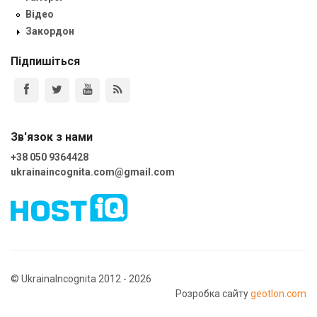
Відео
Закордон
Підпишіться
Зв'язок з нами
+38 050 9364428
ukrainaincognita.com@gmail.com
© UkrainaIncognita 2012 - 2026
Розробка сайту
geotlon.com