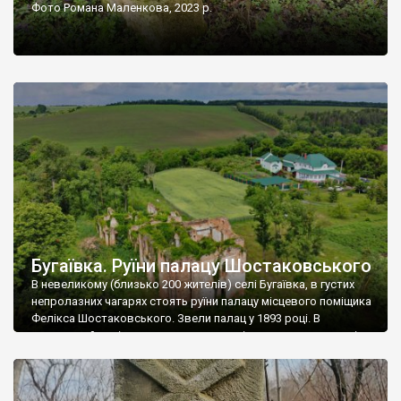
Фото Романа Маленкова, 2023 р.
Бугаївка. Руїни палацу Шостаковського
В невеликому (близько 200 жителів) селі Бугаївка, в густих
непролазних чагарях стоять руїни палацу місцевого поміщика
Фелікса Шостаковського. Звели палац у 1893 році. В
радянський період у ньому спочатку містилася школа, потім
клуб, ще пізніше – гуртожиток. У 60-х роках минулого
століття тут розмістили туберкульозну лікарню. Коли із
палацу виїхала лікарня – ми точно не […]