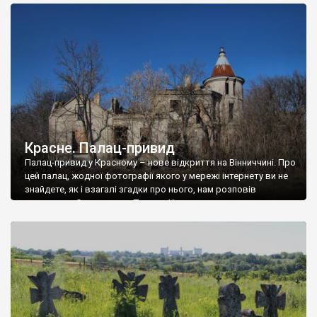
доглянутий, а в іншій суцільна руїна. Руїни палацу Тишкевичів у
Андрушівці, на Вінниччині. Такий стан […]
Красне. Палац-привид
Палац-привид у Красному – нове відкриття на Вінниччині. Про
цей палац, жодної фотографії якого у мережі інтернету ви не
знайдете, як і взагалі згадки про нього, нам розповів
мешканець Самгородка. Палац у Красному вразив не лише
станом руїни і чагарями, які його оточують, але і величчю
навіть у руїні. Можна уявно рекоструювати головний вхід із
[…]