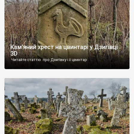
Кам’яний хрест на цвинтарі у Дзигівці
3D
Читайте статтю про Дзигівку і її цвинтар