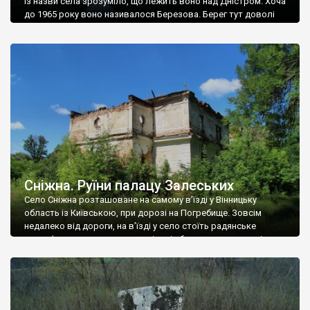
Із назви села зрозуміло, що лежить воно над Дністром. Хоча
до 1965 року воно називалося Березова. Берег тут доволі
високий і крутий, як і майже всюди на Поділлі, але є кілька
грунтових доріг, які збігають аж до самої води – цим
Наддністрянське відрізняється від більшості навколишніх
сіл. У селі є мурована Михайлівська церква. Точної дати […]
Сніжна. Руїни палацу Залеських
Село Сніжна розташоване на самому в’їзді у Вінницьку
область із Київською, при дорозі на Погребище. Зовсім
недалеко від дороги, на в’їзді у село стоїть радянське
рельєфне пано, яке показує жінку і яблуню, а трохи далі, десь
серед дерев, заховалися руїни палацу Залеських. З дороги їх
не видно, але видно дві стареньких колії у траві – […]