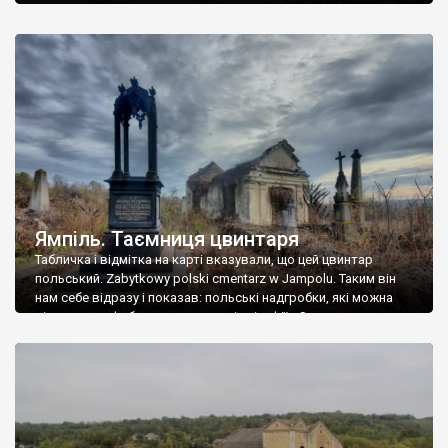
Ямпіль. Таємниця цвинтаря
Табличка і відмітка на карті вказували, що цей цвинтар
польський. Zabytkowy polski cmentarz w Jampolu. Таким він
нам себе відразу і показав: польські надгробки, які можна
віднести до фабричних, польські епітафії… Загалом цвинтар
виявився величезним – порахували площу у GoogleMaps –
виявилося більше семи гектарів. Перше враження про
абсолютну звичайність польського цвинтаря виявилося
оманливим – […]