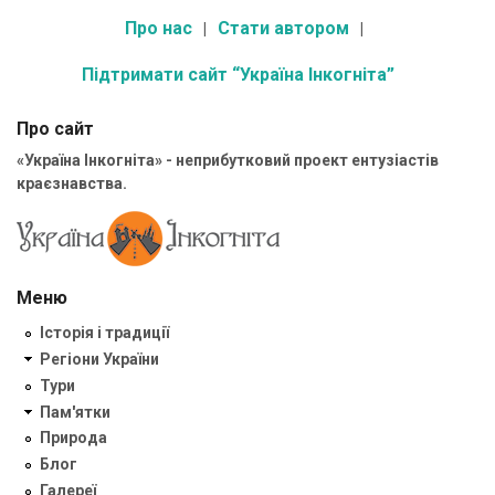
Про нас
Стати автором
Підтримати сайт “Україна Інкогніта”
Про сайт
«Україна Інкогніта» - неприбутковий проект ентузіастів
краєзнавства.
Меню
Історія і традиції
Регіони України
Тури
Пам'ятки
Природа
Блог
Галереї