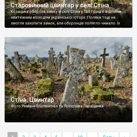
Старовинний цвинтар у селі Стіна
Козацька оборона замку в селі Стіна у 1651 році є відомим
звитяжним епізодом української історії. Поляки тоді не
змогли захопити замок, але оборонців полягло чимало. Їх
поховали на цвинтарі, який тоді називався Замковим. Нині на
місці замку церква із кам’яною огорожею, а цвинтар є. На
ньому чимало хрестів 19 століття, є такі, де епітафії стер […]
Стіна. Цвинтар
Фото Романа Маленкова та Ярослава Геращенка