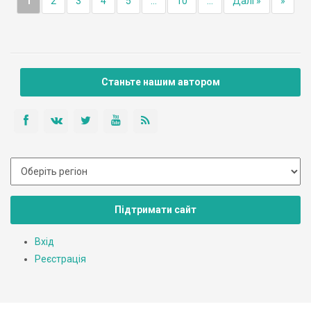
1
2
3
4
5
...
10
...
Далі »
»
Станьте нашим автором
Підтримати сайт
Вхід
Реєстрація