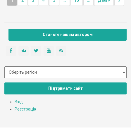
1
2
3
4
5
...
10
...
Далі »
»
Станьте нашим автором
Підтримати сайт
Вхід
Реєстрація