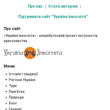
Про нас
Стати автором
Підтримати сайт “Україна Інкогніта”
Про сайт
«Україна Інкогніта» - неприбутковий проект ентузіастів
краєзнавства.
Меню
Історія і традиції
Регіони України
Тури
Пам'ятки
Природа
Блог
Галереї