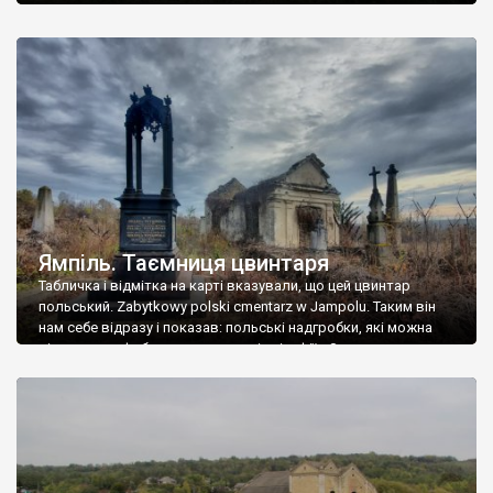
Ямпіль. Таємниця цвинтаря
Табличка і відмітка на карті вказували, що цей цвинтар
польський. Zabytkowy polski cmentarz w Jampolu. Таким він
нам себе відразу і показав: польські надгробки, які можна
віднести до фабричних, польські епітафії… Загалом цвинтар
виявився величезним – порахували площу у GoogleMaps –
виявилося більше семи гектарів. Перше враження про
абсолютну звичайність польського цвинтаря виявилося
оманливим – […]