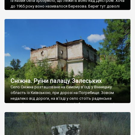
Із назви села зрозуміло, що лежить воно над Дністром. Хоча
до 1965 року воно називалося Березова. Берег тут доволі
високий і крутий, як і майже всюди на Поділлі, але є кілька
грунтових доріг, які збігають аж до самої води – цим
Наддністрянське відрізняється від більшості навколишніх
сіл. У селі є мурована Михайлівська церква. Точної дати […]
Сніжна. Руїни палацу Залеських
Село Сніжна розташоване на самому в’їзді у Вінницьку
область із Київською, при дорозі на Погребище. Зовсім
недалеко від дороги, на в’їзді у село стоїть радянське
рельєфне пано, яке показує жінку і яблуню, а трохи далі, десь
серед дерев, заховалися руїни палацу Залеських. З дороги їх
не видно, але видно дві стареньких колії у траві – […]