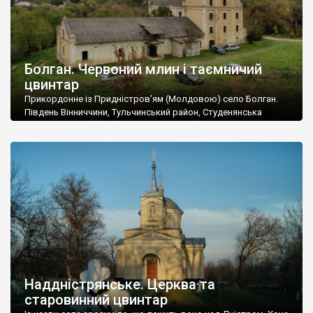
Болган. Червоний млин і таємничий
цвинтар
Прикордонне із Придністров’ям (Молдовою) село Болган.
Південь Вінниччини, Тульчинський район, Студенянська
громада. У селі мешкає близько тисячі осіб. Спочатку ми
дізналися, що у Болгані є величезний захаращений
старовинний цвинтар із кам’яними хрестами. Всі епітафії, які
збереглися, написані кирилицею, церковнослов’янською
мовою. За всіма традиційними ознаками – цвинтар
український. Хрести датуються 19 століттям. У 1924-1940
роках Болган […]
Наддністрянське. Церква та
старовинний цвинтар