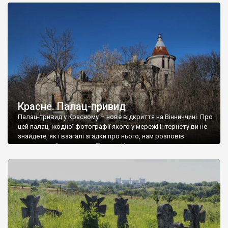
доглянутий, а в іншій суцільна руїна. Руїни палацу Тишкевичів у
Андрушівці, на Вінниччині. Такий стан […]
Красне. Палац-привид
Палац-привид у Красному – нове відкриття на Вінниччині. Про
цей палац, жодної фотографії якого у мережі інтернету ви не
знайдете, як і взагалі згадки про нього, нам розповів
мешканець Самгородка. Палац у Красному вразив не лише
станом руїни і чагарями, які його оточують, але і величчю
навіть у руїні. Можна уявно рекоструювати головний вхід із
[…]