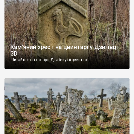
Кам’яний хрест на цвинтарі у Дзигівці
3D
Читайте статтю про Дзигівку і її цвинтар