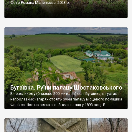
Фото Романа Маленкова, 2023 р.
Бугаївка. Руїни палацу Шостаковського
В невеликому (близько 200 жителів) селі Бугаївка, в густих
непролазних чагарях стоять руїни палацу місцевого поміщика
Фелікса Шостаковського. Звели палац у 1893 році. В
радянський період у ньому спочатку містилася школа, потім
клуб, ще пізніше – гуртожиток. У 60-х роках минулого
століття тут розмістили туберкульозну лікарню. Коли із
палацу виїхала лікарня – ми точно не […]