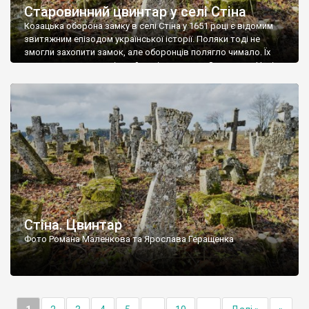
Старовинний цвинтар у селі Стіна
Козацька оборона замку в селі Стіна у 1651 році є відомим
звитяжним епізодом української історії. Поляки тоді не
змогли захопити замок, але оборонців полягло чимало. Їх
поховали на цвинтарі, який тоді називався Замковим. Нині на
місці замку церква із кам’яною огорожею, а цвинтар є. На
ньому чимало хрестів 19 століття, є такі, де епітафії стер […]
Стіна. Цвинтар
Фото Романа Маленкова та Ярослава Геращенка