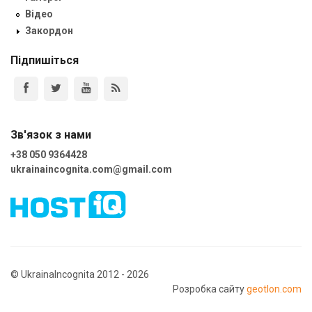
Відео
Закордон
Підпишіться
Зв'язок з нами
+38 050 9364428
ukrainaincognita.com@gmail.com
© UkrainaIncognita 2012 - 2026
Розробка сайту
geotlon.com