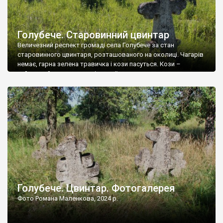
Голубече. Старовинний цвинтар
Величезний респект громаді села Голубече за стан
старовинного цвинтаря, розташованого на околиці. Чагарів
немає, гарна зелена травичка і кози пасуться. Кози –
найкращий регулятор шкідливої, для старих кладовищ,
рослинності. Навесні, коли паростки дерев вкриваються
бруньками, кози ті бруньки обгризають, бо то улюблений
делікатес. На цвинтарі у Голубечому ціла колекція
різноманітних форм хрестів. Село відносно невелике, […]
Голубече. Цвинтар. Фотогалерея
Фото Романа Маленкова, 2024 р.