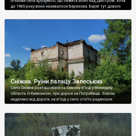
Із назви села зрозуміло, що лежить воно над Дністром. Хоча
до 1965 року воно називалося Березова. Берег тут доволі
високий і крутий, як і майже всюди на Поділлі, але є кілька
грунтових доріг, які збігають аж до самої води – цим
Наддністрянське відрізняється від більшості навколишніх
сіл. У селі є мурована Михайлівська церква. Точної дати […]
Сніжна. Руїни палацу Залеських
Село Сніжна розташоване на самому в’їзді у Вінницьку
область із Київською, при дорозі на Погребище. Зовсім
недалеко від дороги, на в’їзді у село стоїть радянське
рельєфне пано, яке показує жінку і яблуню, а трохи далі, десь
серед дерев, заховалися руїни палацу Залеських. З дороги їх
не видно, але видно дві стареньких колії у траві – […]