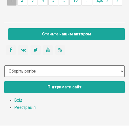
1
2
3
4
5
...
10
...
Далі »
»
Станьте нашим автором
Підтримати сайт
Вхід
Реєстрація