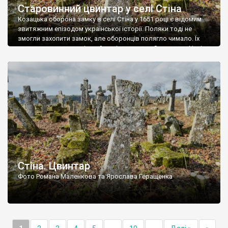
Старовинний цвинтар у селі Стіна
Козацька оборона замку в селі Стіна у 1651 році є відомим
звитяжним епізодом української історії. Поляки тоді не
змогли захопити замок, але оборонців полягло чимало. Їх
поховали на цвинтарі, який тоді називався Замковим. Нині на
місці замку церква із кам’яною огорожею, а цвинтар є. На
ньому чимало хрестів 19 століття, є такі, де епітафії стер […]
Стіна. Цвинтар
Фото Романа Маленкова та Ярослава Геращенка