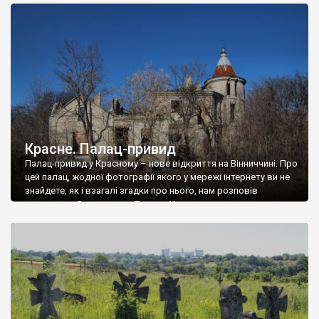
доглянутий, а в іншій суцільна руїна. Руїни палацу Тишкевичів у
Андрушівці, на Вінниччині. Такий стан […]
Красне. Палац-привид
Палац-привид у Красному – нове відкриття на Вінниччині. Про
цей палац, жодної фотографії якого у мережі інтернету ви не
знайдете, як і взагалі згадки про нього, нам розповів
мешканець Самгородка. Палац у Красному вразив не лише
станом руїни і чагарями, які його оточують, але і величчю
навіть у руїні. Можна уявно рекоструювати головний вхід із
[…]