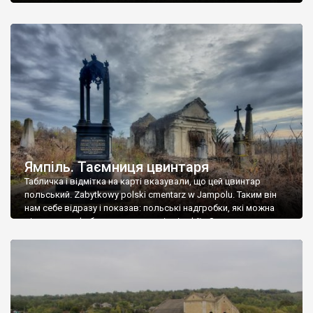
Ямпіль. Таємниця цвинтаря
Табличка і відмітка на карті вказували, що цей цвинтар
польський. Zabytkowy polski cmentarz w Jampolu. Таким він
нам себе відразу і показав: польські надгробки, які можна
віднести до фабричних, польські епітафії… Загалом цвинтар
виявився величезним – порахували площу у GoogleMaps –
виявилося більше семи гектарів. Перше враження про
абсолютну звичайність польського цвинтаря виявилося
оманливим – […]