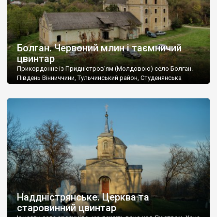
Болган. Червоний млин і таємничий
цвинтар
Прикордонне із Придністров’ям (Молдовою) село Болган.
Південь Вінниччини, Тульчинський район, Студенянська
громада. У селі мешкає близько тисячі осіб. Спочатку ми
дізналися, що у Болгані є величезний захаращений
старовинний цвинтар із кам’яними хрестами. Всі епітафії, які
збереглися, написані кирилицею, церковнослов’янською
мовою. За всіма традиційними ознаками – цвинтар
український. Хрести датуються 19 століттям. У 1924-1940
роках Болган […]
Наддністрянське. Церква та
старовинний цвинтар