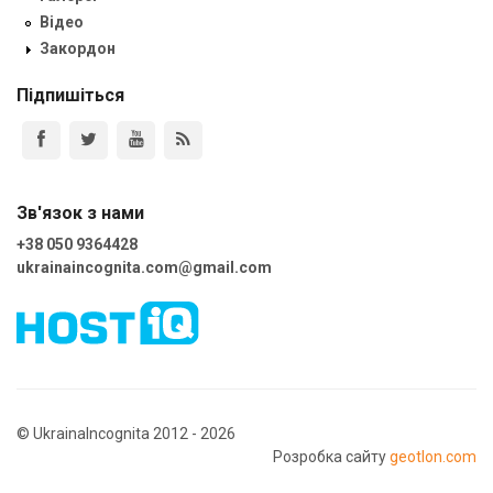
Відео
Закордон
Підпишіться
Зв'язок з нами
+38 050 9364428
ukrainaincognita.com@gmail.com
© UkrainaIncognita 2012 - 2026
Розробка сайту
geotlon.com