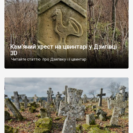
Кам’яний хрест на цвинтарі у Дзигівці
3D
Читайте статтю про Дзигівку і її цвинтар