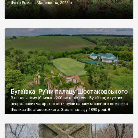
Фото Романа Маленкова, 2023 р.
Бугаївка. Руїни палацу Шостаковського
В невеликому (близько 200 жителів) селі Бугаївка, в густих
непролазних чагарях стоять руїни палацу місцевого поміщика
Фелікса Шостаковського. Звели палац у 1893 році. В
радянський період у ньому спочатку містилася школа, потім
клуб, ще пізніше – гуртожиток. У 60-х роках минулого
століття тут розмістили туберкульозну лікарню. Коли із
палацу виїхала лікарня – ми точно не […]