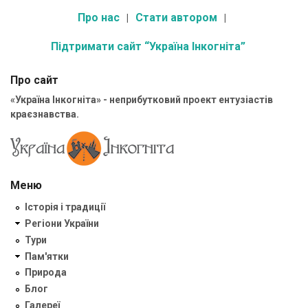
Про нас
Стати автором
Підтримати сайт “Україна Інкогніта”
Про сайт
«Україна Інкогніта» - неприбутковий проект ентузіастів
краєзнавства.
Меню
Історія і традиції
Регіони України
Тури
Пам'ятки
Природа
Блог
Галереї