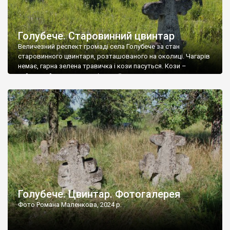
Голубече. Старовинний цвинтар
Величезний респект громаді села Голубече за стан
старовинного цвинтаря, розташованого на околиці. Чагарів
немає, гарна зелена травичка і кози пасуться. Кози –
найкращий регулятор шкідливої, для старих кладовищ,
рослинності. Навесні, коли паростки дерев вкриваються
бруньками, кози ті бруньки обгризають, бо то улюблений
делікатес. На цвинтарі у Голубечому ціла колекція
різноманітних форм хрестів. Село відносно невелике, […]
Голубече. Цвинтар. Фотогалерея
Фото Романа Маленкова, 2024 р.