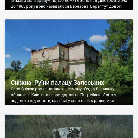
Із назви села зрозуміло, що лежить воно над Дністром. Хоча
до 1965 року воно називалося Березова. Берег тут доволі
високий і крутий, як і майже всюди на Поділлі, але є кілька
грунтових доріг, які збігають аж до самої води – цим
Наддністрянське відрізняється від більшості навколишніх
сіл. У селі є мурована Михайлівська церква. Точної дати […]
Сніжна. Руїни палацу Залеських
Село Сніжна розташоване на самому в’їзді у Вінницьку
область із Київською, при дорозі на Погребище. Зовсім
недалеко від дороги, на в’їзді у село стоїть радянське
рельєфне пано, яке показує жінку і яблуню, а трохи далі, десь
серед дерев, заховалися руїни палацу Залеських. З дороги їх
не видно, але видно дві стареньких колії у траві – […]