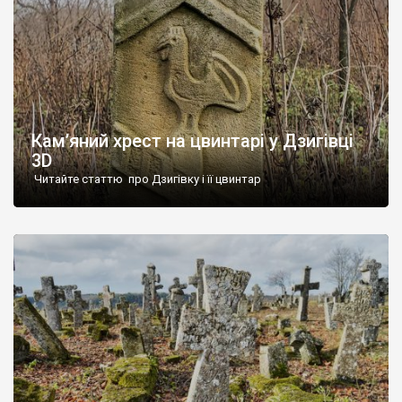
Кам’яний хрест на цвинтарі у Дзигівці
3D
Читайте статтю про Дзигівку і її цвинтар