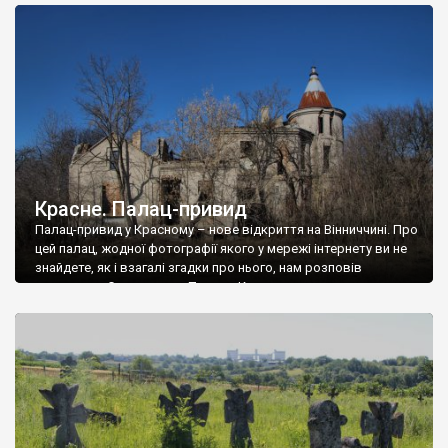
доглянутий, а в іншій суцільна руїна. Руїни палацу Тишкевичів у
Андрушівці, на Вінниччині. Такий стан […]
Красне. Палац-привид
Палац-привид у Красному – нове відкриття на Вінниччині. Про
цей палац, жодної фотографії якого у мережі інтернету ви не
знайдете, як і взагалі згадки про нього, нам розповів
мешканець Самгородка. Палац у Красному вразив не лише
станом руїни і чагарями, які його оточують, але і величчю
навіть у руїні. Можна уявно рекоструювати головний вхід із
[…]