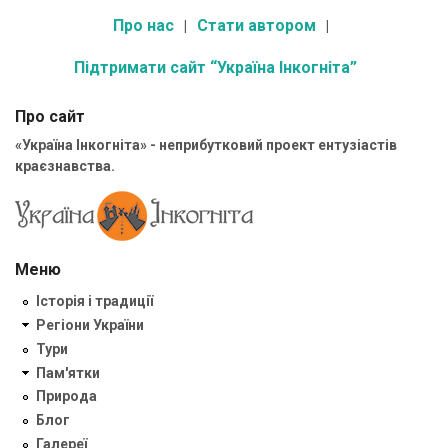
Про нас
Стати автором
Підтримати сайт “Україна Інкогніта”
Про сайт
«Україна Інкогніта» - неприбутковий проект ентузіастів
краєзнавства.
Меню
Історія і традиції
Регіони України
Тури
Пам'ятки
Природа
Блог
Галереї