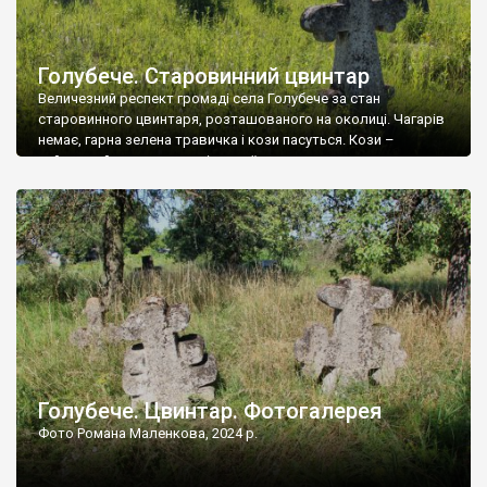
Голубече. Старовинний цвинтар
Величезний респект громаді села Голубече за стан
старовинного цвинтаря, розташованого на околиці. Чагарів
немає, гарна зелена травичка і кози пасуться. Кози –
найкращий регулятор шкідливої, для старих кладовищ,
рослинності. Навесні, коли паростки дерев вкриваються
бруньками, кози ті бруньки обгризають, бо то улюблений
делікатес. На цвинтарі у Голубечому ціла колекція
різноманітних форм хрестів. Село відносно невелике, […]
Голубече. Цвинтар. Фотогалерея
Фото Романа Маленкова, 2024 р.