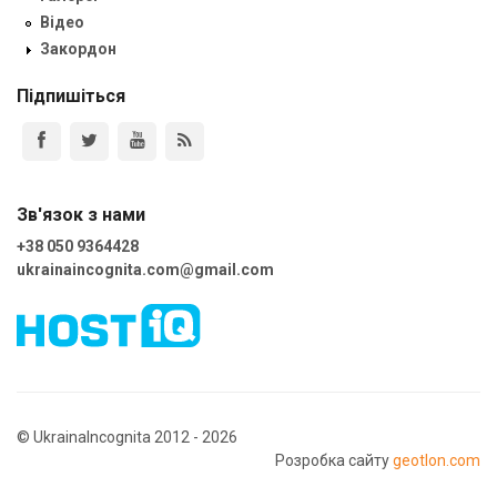
Відео
Закордон
Підпишіться
Зв'язок з нами
+38 050 9364428
ukrainaincognita.com@gmail.com
© UkrainaIncognita 2012 - 2026
Розробка сайту
geotlon.com