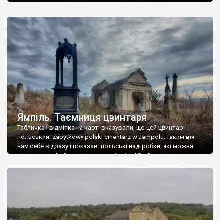
Ямпіль. Таємниця цвинтаря
Табличка і відмітка на карті вказували, що цей цвинтар
польський. Zabytkowy polski cmentarz w Jampolu. Таким він
нам себе відразу і показав: польські надгробки, які можна
віднести до фабричних, польські епітафії… Загалом цвинтар
виявився величезним – порахували площу у GoogleMaps –
виявилося більше семи гектарів. Перше враження про
абсолютну звичайність польського цвинтаря виявилося
оманливим – […]