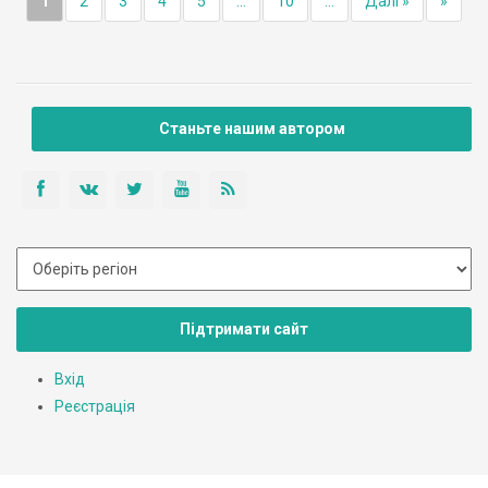
1
2
3
4
5
...
10
...
Далі »
»
Станьте нашим автором
Підтримати сайт
Вхід
Реєстрація