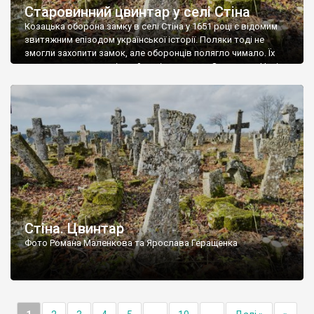
Старовинний цвинтар у селі Стіна
Козацька оборона замку в селі Стіна у 1651 році є відомим
звитяжним епізодом української історії. Поляки тоді не
змогли захопити замок, але оборонців полягло чимало. Їх
поховали на цвинтарі, який тоді називався Замковим. Нині на
місці замку церква із кам’яною огорожею, а цвинтар є. На
ньому чимало хрестів 19 століття, є такі, де епітафії стер […]
Стіна. Цвинтар
Фото Романа Маленкова та Ярослава Геращенка