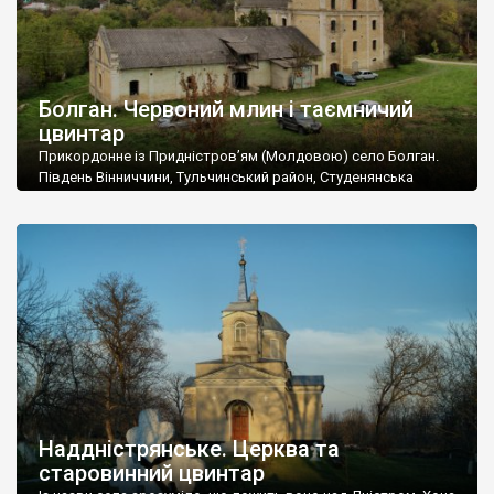
Болган. Червоний млин і таємничий
цвинтар
Прикордонне із Придністров’ям (Молдовою) село Болган.
Південь Вінниччини, Тульчинський район, Студенянська
громада. У селі мешкає близько тисячі осіб. Спочатку ми
дізналися, що у Болгані є величезний захаращений
старовинний цвинтар із кам’яними хрестами. Всі епітафії, які
збереглися, написані кирилицею, церковнослов’янською
мовою. За всіма традиційними ознаками – цвинтар
український. Хрести датуються 19 століттям. У 1924-1940
роках Болган […]
Наддністрянське. Церква та
старовинний цвинтар