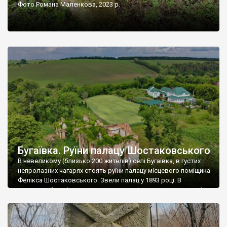
Фото Романа Маленкова, 2023 р.
Бугаївка. Руїни палацу Шостаковського
В невеликому (близько 200 жителів) селі Бугаївка, в густих
непролазних чагарях стоять руїни палацу місцевого поміщика
Фелікса Шостаковського. Звели палац у 1893 році. В
радянський період у ньому спочатку містилася школа, потім
клуб, ще пізніше – гуртожиток. У 60-х роках минулого
століття тут розмістили туберкульозну лікарню. Коли із
палацу виїхала лікарня – ми точно не […]