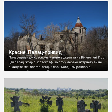
доглянутий, а в іншій суцільна руїна. Руїни палацу Тишкевичів у
Андрушівці, на Вінниччині. Такий стан […]
Красне. Палац-привид
Палац-привид у Красному – нове відкриття на Вінниччині. Про
цей палац, жодної фотографії якого у мережі інтернету ви не
знайдете, як і взагалі згадки про нього, нам розповів
мешканець Самгородка. Палац у Красному вразив не лише
станом руїни і чагарями, які його оточують, але і величчю
навіть у руїні. Можна уявно рекоструювати головний вхід із
[…]