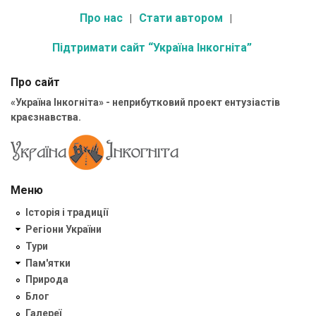
Про нас
Стати автором
Підтримати сайт “Україна Інкогніта”
Про сайт
«Україна Інкогніта» - неприбутковий проект ентузіастів
краєзнавства.
Меню
Історія і традиції
Регіони України
Тури
Пам'ятки
Природа
Блог
Галереї