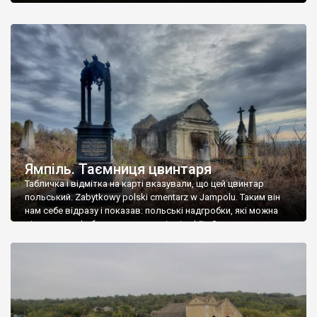
Ямпіль. Таємниця цвинтаря
Табличка і відмітка на карті вказували, що цей цвинтар
польський. Zabytkowy polski cmentarz w Jampolu. Таким він
нам себе відразу і показав: польські надгробки, які можна
віднести до фабричних, польські епітафії… Загалом цвинтар
виявився величезним – порахували площу у GoogleMaps –
виявилося більше семи гектарів. Перше враження про
абсолютну звичайність польського цвинтаря виявилося
оманливим – […]