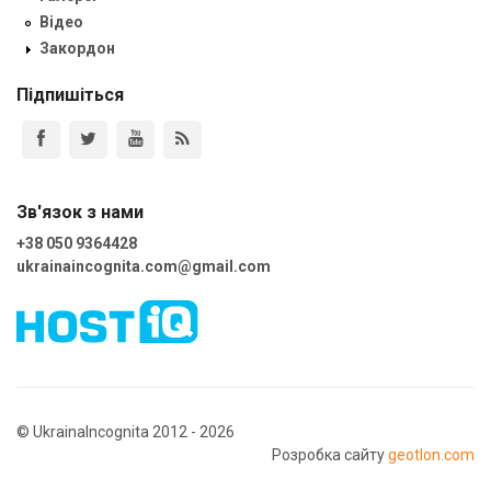
Відео
Закордон
Підпишіться
Зв'язок з нами
+38 050 9364428
ukrainaincognita.com@gmail.com
© UkrainaIncognita 2012 - 2026
Розробка сайту
geotlon.com