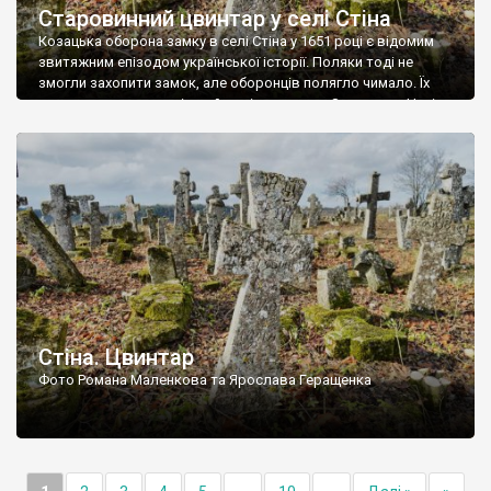
Старовинний цвинтар у селі Стіна
Козацька оборона замку в селі Стіна у 1651 році є відомим
звитяжним епізодом української історії. Поляки тоді не
змогли захопити замок, але оборонців полягло чимало. Їх
поховали на цвинтарі, який тоді називався Замковим. Нині на
місці замку церква із кам’яною огорожею, а цвинтар є. На
ньому чимало хрестів 19 століття, є такі, де епітафії стер […]
Стіна. Цвинтар
Фото Романа Маленкова та Ярослава Геращенка