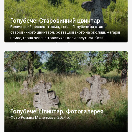
Голубече. Старовинний цвинтар
Величезний респект громаді села Голубече за стан
старовинного цвинтаря, розташованого на околиці. Чагарів
немає, гарна зелена травичка і кози пасуться. Кози –
найкращий регулятор шкідливої, для старих кладовищ,
рослинності. Навесні, коли паростки дерев вкриваються
бруньками, кози ті бруньки обгризають, бо то улюблений
делікатес. На цвинтарі у Голубечому ціла колекція
різноманітних форм хрестів. Село відносно невелике, […]
Голубече. Цвинтар. Фотогалерея
Фото Романа Маленкова, 2024 р.