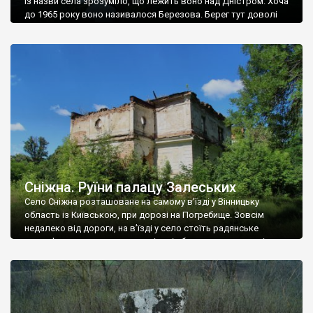
Із назви села зрозуміло, що лежить воно над Дністром. Хоча
до 1965 року воно називалося Березова. Берег тут доволі
високий і крутий, як і майже всюди на Поділлі, але є кілька
грунтових доріг, які збігають аж до самої води – цим
Наддністрянське відрізняється від більшості навколишніх
сіл. У селі є мурована Михайлівська церква. Точної дати […]
Сніжна. Руїни палацу Залеських
Село Сніжна розташоване на самому в’їзді у Вінницьку
область із Київською, при дорозі на Погребище. Зовсім
недалеко від дороги, на в’їзді у село стоїть радянське
рельєфне пано, яке показує жінку і яблуню, а трохи далі, десь
серед дерев, заховалися руїни палацу Залеських. З дороги їх
не видно, але видно дві стареньких колії у траві – […]