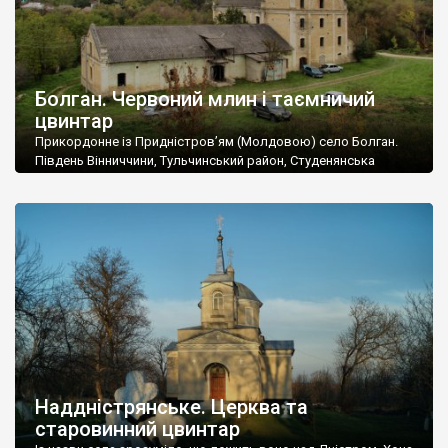
Болган. Червоний млин і таємничий
цвинтар
Прикордонне із Придністров’ям (Молдовою) село Болган.
Південь Вінниччини, Тульчинський район, Студенянська
громада. У селі мешкає близько тисячі осіб. Спочатку ми
дізналися, що у Болгані є величезний захаращений
старовинний цвинтар із кам’яними хрестами. Всі епітафії, які
збереглися, написані кирилицею, церковнослов’янською
мовою. За всіма традиційними ознаками – цвинтар
український. Хрести датуються 19 століттям. У 1924-1940
роках Болган […]
Наддністрянське. Церква та
старовинний цвинтар