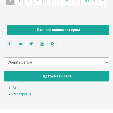
1
2
3
4
5
...
10
...
Далі »
»
Станьте нашим автором
Підтримати сайт
Вхід
Реєстрація