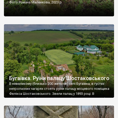
Фото Романа Маленкова, 2023 р.
Бугаївка. Руїни палацу Шостаковського
В невеликому (близько 200 жителів) селі Бугаївка, в густих
непролазних чагарях стоять руїни палацу місцевого поміщика
Фелікса Шостаковського. Звели палац у 1893 році. В
радянський період у ньому спочатку містилася школа, потім
клуб, ще пізніше – гуртожиток. У 60-х роках минулого
століття тут розмістили туберкульозну лікарню. Коли із
палацу виїхала лікарня – ми точно не […]