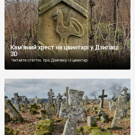
Кам’яний хрест на цвинтарі у Дзигівці
3D
Читайте статтю про Дзигівку і її цвинтар