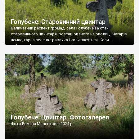
Голубече. Старовинний цвинтар
Величезний респект громаді села Голубече за стан
старовинного цвинтаря, розташованого на околиці. Чагарів
немає, гарна зелена травичка і кози пасуться. Кози –
найкращий регулятор шкідливої, для старих кладовищ,
рослинності. Навесні, коли паростки дерев вкриваються
бруньками, кози ті бруньки обгризають, бо то улюблений
делікатес. На цвинтарі у Голубечому ціла колекція
різноманітних форм хрестів. Село відносно невелике, […]
Голубече. Цвинтар. Фотогалерея
Фото Романа Маленкова, 2024 р.