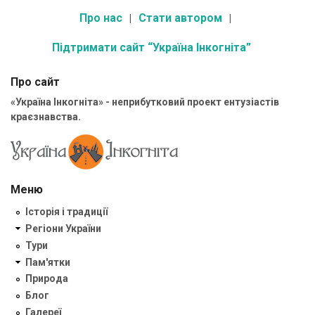
Про нас
Стати автором
Підтримати сайт “Україна Інкогніта”
Про сайт
«Україна Інкогніта» - неприбутковий проект ентузіастів
краєзнавства.
Меню
Історія і традиції
Регіони України
Тури
Пам'ятки
Природа
Блог
Галереї