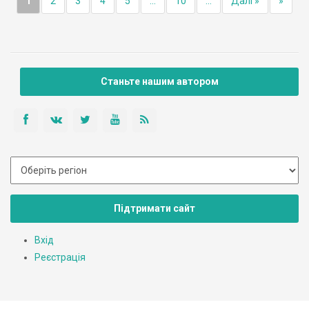
1
2
3
4
5
...
10
...
Далі »
»
Станьте нашим автором
Підтримати сайт
Вхід
Реєстрація