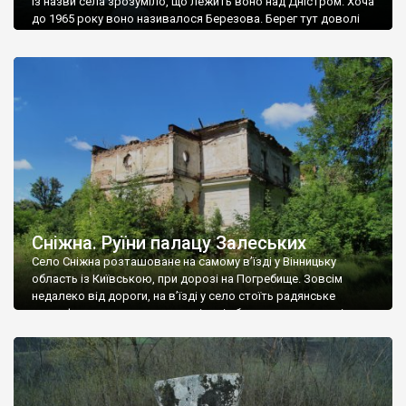
Із назви села зрозуміло, що лежить воно над Дністром. Хоча
до 1965 року воно називалося Березова. Берег тут доволі
високий і крутий, як і майже всюди на Поділлі, але є кілька
грунтових доріг, які збігають аж до самої води – цим
Наддністрянське відрізняється від більшості навколишніх
сіл. У селі є мурована Михайлівська церква. Точної дати […]
Сніжна. Руїни палацу Залеських
Село Сніжна розташоване на самому в’їзді у Вінницьку
область із Київською, при дорозі на Погребище. Зовсім
недалеко від дороги, на в’їзді у село стоїть радянське
рельєфне пано, яке показує жінку і яблуню, а трохи далі, десь
серед дерев, заховалися руїни палацу Залеських. З дороги їх
не видно, але видно дві стареньких колії у траві – […]