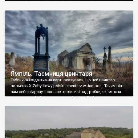
Ямпіль. Таємниця цвинтаря
Табличка і відмітка на карті вказували, що цей цвинтар
польський. Zabytkowy polski cmentarz w Jampolu. Таким він
нам себе відразу і показав: польські надгробки, які можна
віднести до фабричних, польські епітафії… Загалом цвинтар
виявився величезним – порахували площу у GoogleMaps –
виявилося більше семи гектарів. Перше враження про
абсолютну звичайність польського цвинтаря виявилося
оманливим – […]