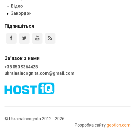
Відео
Закордон
Підпишіться
Зв'язок з нами
+38 050 9364428
ukrainaincognita.com@gmail.com
© UkrainaIncognita 2012 - 2026
Розробка сайту
geotlon.com