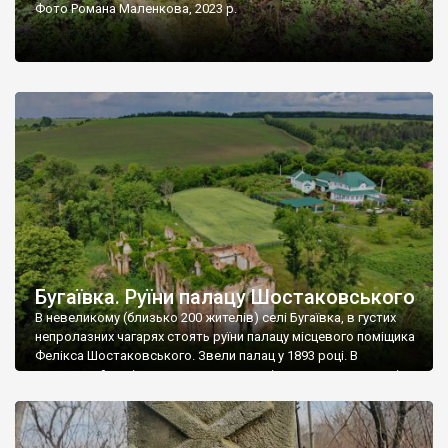
Фото Романа Маленкова, 2023 р.
Бугаївка. Руїни палацу Шостаковського
В невеликому (близько 200 жителів) селі Бугаївка, в густих
непролазних чагарях стоять руїни палацу місцевого поміщика
Фелікса Шостаковського. Звели палац у 1893 році. В
радянський період у ньому спочатку містилася школа, потім
клуб, ще пізніше – гуртожиток. У 60-х роках минулого
століття тут розмістили туберкульозну лікарню. Коли із
палацу виїхала лікарня – ми точно не […]