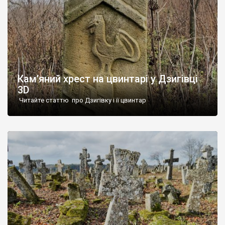
Кам’яний хрест на цвинтарі у Дзигівці
3D
Читайте статтю про Дзигівку і її цвинтар