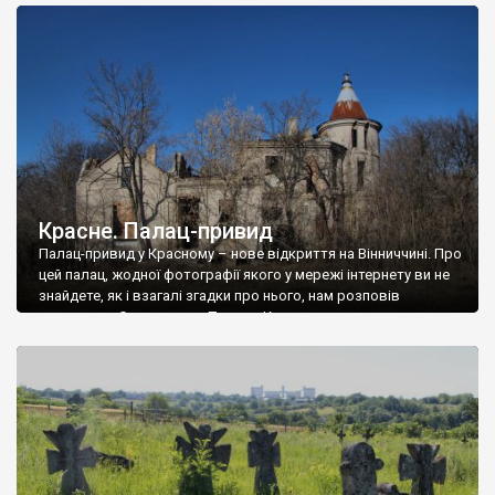
доглянутий, а в іншій суцільна руїна. Руїни палацу Тишкевичів у
Андрушівці, на Вінниччині. Такий стан […]
Красне. Палац-привид
Палац-привид у Красному – нове відкриття на Вінниччині. Про
цей палац, жодної фотографії якого у мережі інтернету ви не
знайдете, як і взагалі згадки про нього, нам розповів
мешканець Самгородка. Палац у Красному вразив не лише
станом руїни і чагарями, які його оточують, але і величчю
навіть у руїні. Можна уявно рекоструювати головний вхід із
[…]