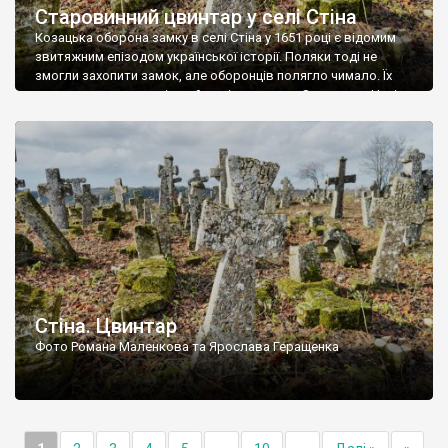
Старовинний цвинтар у селі Стіна
Козацька оборона замку в селі Стіна у 1651 році є відомим
звитяжним епізодом української історії. Поляки тоді не
змогли захопити замок, але оборонців полягло чимало. Їх
поховали на цвинтарі, який тоді називався Замковим. Нині на
місці замку церква із кам’яною огорожею, а цвинтар є. На
ньому чимало хрестів 19 століття, є такі, де епітафії стер […]
Стіна. Цвинтар
Фото Романа Маленкова та Ярослава Геращенка