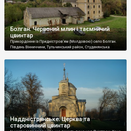
Болган. Червоний млин і таємничий
цвинтар
Прикордонне із Придністров’ям (Молдовою) село Болган.
Південь Вінниччини, Тульчинський район, Студенянська
громада. У селі мешкає близько тисячі осіб. Спочатку ми
дізналися, що у Болгані є величезний захаращений
старовинний цвинтар із кам’яними хрестами. Всі епітафії, які
збереглися, написані кирилицею, церковнослов’янською
мовою. За всіма традиційними ознаками – цвинтар
український. Хрести датуються 19 століттям. У 1924-1940
роках Болган […]
Наддністрянське. Церква та
старовинний цвинтар